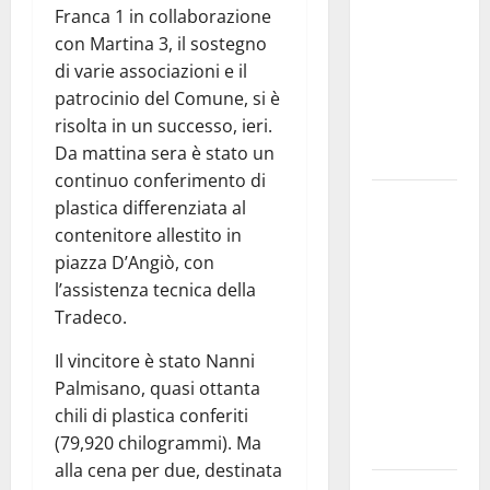
Franca 1 in collaborazione
bando
con Martina 3, il sostegno
alloggi ERP
di varie associazioni e il
2026:
patrocinio del Comune, si è
domande
risolta in un successo, ieri.
dal 26
Da mattina sera è stato un
agosto
continuo conferimento di
La gara
plastica differenziata al
ciclistica
contenitore allestito in
dei Giochi
piazza D’Angiò, con
attraversa
l’assistenza tecnica della
Martina
Tradeco.
Franca:
Il vincitore è stato Nanni
ecco le
Palmisano, quasi ottanta
strade
chili di plastica conferiti
interessate
(79,920 chilogrammi). Ma
e gli orari
alla cena per due, destinata