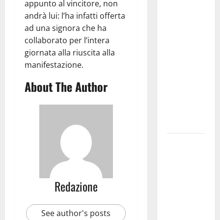
Martina
appunto al vincitore, non
Franca
andrà lui: l’ha infatti offerta
investe
ad una signora che ha
sulle
collaborato per l’intera
famiglie: in
giornata alla riuscita alla
arrivo tre
manifestazione.
seminari
About The Author
dedicati ad
adolescenti,
genitori ed
empatia
Aeronautica
Militare, al
16° Stormo
di Martina
Redazione
Franca
consegnati
See author's posts
i Baschi Blu