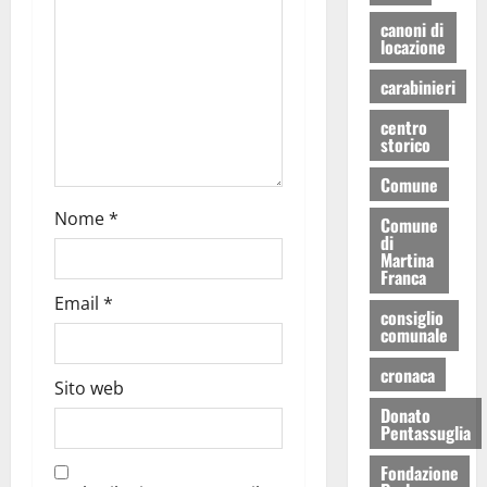
canoni di
locazione
carabinieri
centro
storico
Comune
Nome
*
Comune
di
Martina
Franca
Email
*
consiglio
comunale
cronaca
Sito web
Donato
Pentassuglia
Fondazione