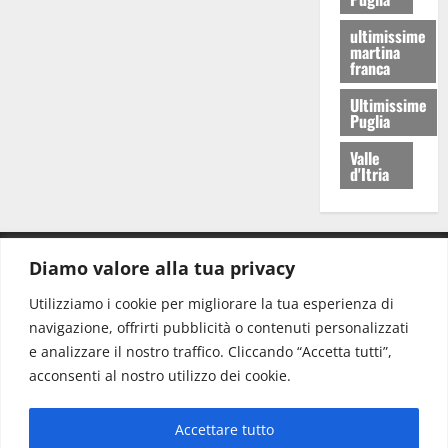
ultimissime
martina
franca
Ultimissime
Puglia
Valle
d'Itria
Diamo valore alla tua privacy
CONTATTI.
Utilizziamo i cookie per migliorare la tua esperienza di
navigazione, offrirti pubblicità o contenuti personalizzati
Redazione:
redazione@www.martinasera.it
e analizzare il nostro traffico. Cliccando “Accetta tutti”,
Direttore:
direttore@www.martinasera.it
acconsenti al nostro utilizzo dei cookie.
Info & Commerciale:
info@www.martinasera.it
Accettare tutto