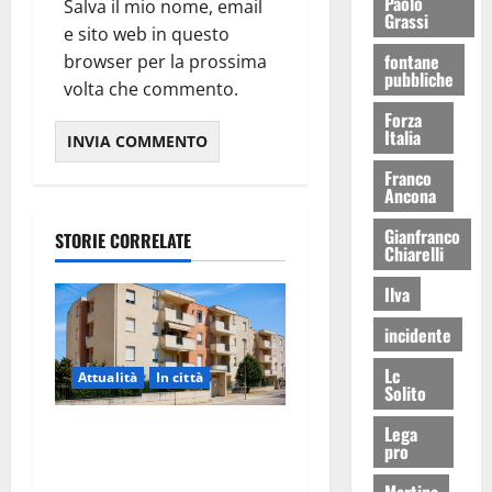
Paolo
Salva il mio nome, email
Grassi
e sito web in questo
fontane
browser per la prossima
pubbliche
volta che commento.
Forza
Italia
Franco
Ancona
Gianfranco
STORIE CORRELATE
Chiarelli
Ilva
incidente
Lc
Attualità
In città
Solito
Lega
Il Comune di Martina Franca
pro
pubblica il bando alloggi
ERP 2026: domande dal 26
Martina