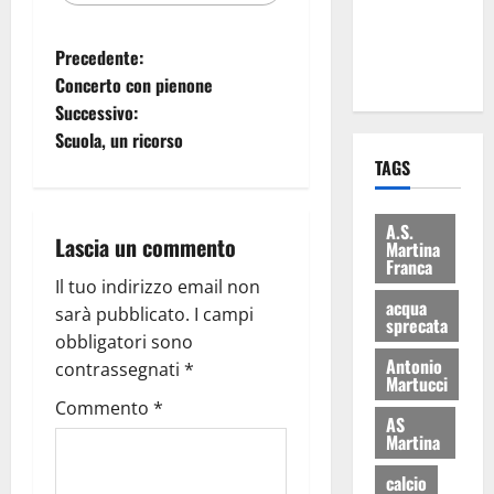
ai 15 nuovi
Fucilieri
Precedente:
dell’Aria
Concerto con pienone
Successivo:
Scuola, un ricorso
TAGS
A.S.
Lascia un commento
Martina
Franca
Il tuo indirizzo email non
acqua
sarà pubblicato.
I campi
sprecata
obbligatori sono
Antonio
contrassegnati
*
Martucci
Commento
*
AS
Martina
calcio