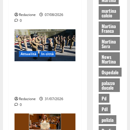
agosto
martina
calcio
Redazione
07/08/2026
0
Martina
Franca
Martina
Sera
Attualità
In città
News
Martina
Aeronautica Militare, al 16°
Ospedale
Stormo di Martina Franca
palazzo
consegnati i Baschi Blu ai
ducale
15 nuovi Fucilieri dell’Aria
Pd
Redazione
31/07/2026
0
Pdl
polizia