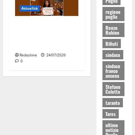
Puglia
Attualità
regione
puglia
Due giovani di Martina
Renzo
Franca tra le eccellenze
Rubino
universitarie italiane:
Rifiuti
premiate a Montecitorio
sindaco
Redazione
24/07/2026
0
sindaco
franco
ancona
Stefano
Coletta
taranto
Tares
ultime
notizie
Puglia