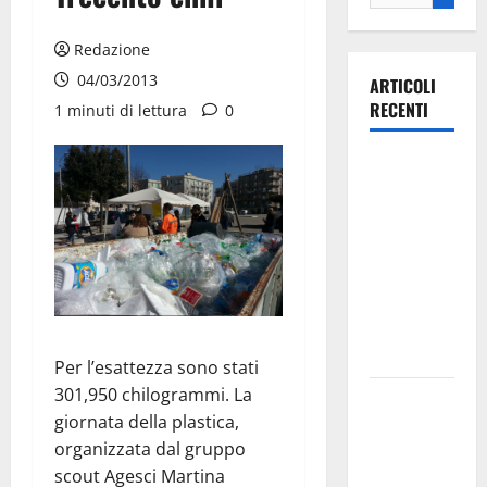
Redazione
04/03/2013
ARTICOLI
RECENTI
1 minuti di lettura
0
Ospedale di
Martina
Franca,
Forza Italia
annuncia la
protesta:
sit-in lunedì
10 agosto
Per l’esattezza sono stati
301,950 chilogrammi. La
Il Comune
giornata della plastica,
di Martina
organizzata dal gruppo
Franca
scout Agesci Martina
pubblica il