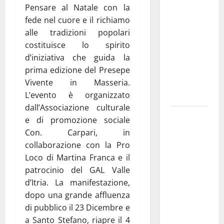
Pensare al Natale con la
Franca
fede nel cuore e il richiamo
pubblica il
alle tradizioni popolari
bando
costituisce lo spirito
alloggi ERP
d’iniziativa che guida la
2026:
prima edizione del Presepe
domande
Vivente in Masseria.
dal 26
L’evento è organizzato
agosto
dall’Associazione culturale
La gara
e di promozione sociale
ciclistica
Con. Carpari, in
dei Giochi
collaborazione con la Pro
attraversa
Loco di Martina Franca e il
Martina
patrocinio del GAL Valle
Franca:
d’Itria. La manifestazione,
ecco le
dopo una grande affluenza
strade
di pubblico il 23 Dicembre e
interessate
a Santo Stefano, riapre il 4