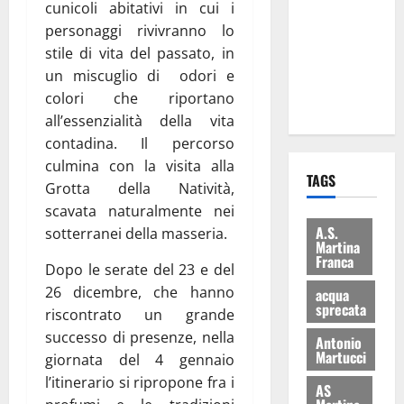
cunicoli abitativi in cui i
consegnati
personaggi rivivranno lo
i Baschi Blu
stile di vita del passato, in
ai 15 nuovi
un miscuglio di odori e
Fucilieri
colori che riportano
dell’Aria
all’essenzialità della vita
contadina. Il percorso
culmina con la visita alla
TAGS
Grotta della Natività,
scavata naturalmente nei
A.S.
sotterranei della masseria.
Martina
Franca
Dopo le serate del 23 e del
26 dicembre, che hanno
acqua
sprecata
riscontrato un grande
successo di presenze, nella
Antonio
Martucci
giornata del 4 gennaio
l’itinerario si ripropone fra i
AS