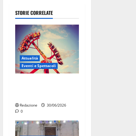
STORIE CORRELATE
Attualità
Eventi e Spettacoli
Luna park al Pergolo, bus
gratis e giostre gratuite per
i bambini
Redazione
30/06/2026
0