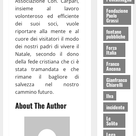
Associazione Con. Carpari,
insieme al lavoro
Fondazione
Paolo
volonteroso ed efficiente
Grassi
dei suoi soci, vuole
riportare alla mente e al
fontane
pubbliche
cuore dei visitatori il modo
dei nostri padri di vivere il
Forza
Italia
Natale, secondo il dono
della fede cristiana che ci è
Franco
Ancona
stata tramandata e che
rimane il bagliore di
Gianfranco
salvezza nel nostro
Chiarelli
cammino futuro.
Ilva
About The Author
incidente
Lc
Solito
Lega