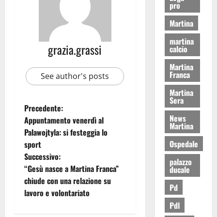
pro
Martina
martina
grazia.grassi
calcio
Martina
Franca
See author's posts
Martina
Sera
Precedente:
News
Appuntamento venerdì al
Martina
Palawojtyla: si festeggia lo
Ospedale
sport
Successivo:
palazzo
“Gesù nasce a Martina Franca”
ducale
chiude con una relazione su
Pd
lavoro e volontariato
Pdl