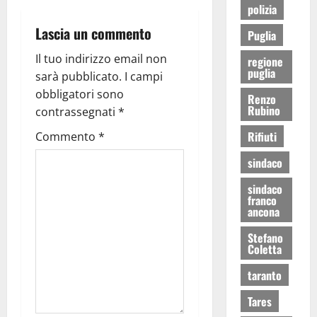
polizia
Lascia un commento
Puglia
Il tuo indirizzo email non
regione
puglia
sarà pubblicato.
I campi
obbligatori sono
Renzo
Rubino
contrassegnati
*
Rifiuti
Commento
*
sindaco
sindaco
franco
ancona
Stefano
Coletta
taranto
Tares