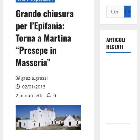
Grande chiusura
per l’Epifania:
Torna a Martina
ARTICOLI
RECENTI
“Presepe in
Masseria”
Ospedale di
Martina
Franca,
grazia.grassi
Forza Italia
02/01/2013
annuncia la
2 minuti letti
0
protesta:
sit-in lunedì
10 agosto
Il Comune
di Martina