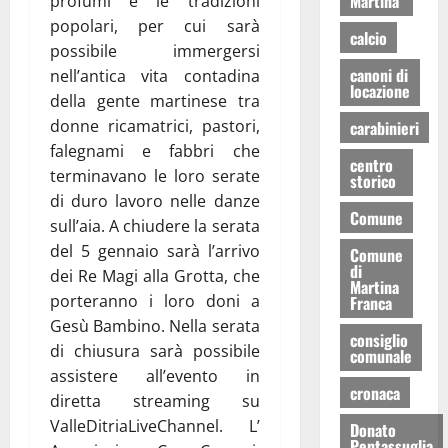
Martina
profumi e le tradizioni
popolari, per cui sarà
calcio
possibile immergersi
canoni di
nell’antica vita contadina
locazione
della gente martinese tra
donne ricamatrici, pastori,
carabinieri
falegnami e fabbri che
centro
terminavano le loro serate
storico
di duro lavoro nelle danze
Comune
sull’aia. A chiudere la serata
del 5 gennaio sarà l’arrivo
Comune
di
dei Re Magi alla Grotta, che
Martina
porteranno i loro doni a
Franca
Gesù Bambino. Nella serata
consiglio
di chiusura sarà possibile
comunale
assistere all’evento in
cronaca
diretta streaming su
ValleDitriaLiveChannel. L’
Donato
Pentassuglia