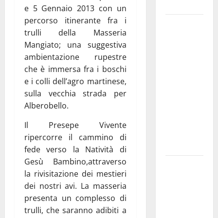
e gli orari
e 5 Gennaio 2013 con un
percorso itinerante fra i
Martina
trulli della Masseria
Franca
Mangiato; una suggestiva
investe
ambientazione rupestre
sulle
che è immersa fra i boschi
famiglie: in
e i colli dell’agro martinese,
arrivo tre
sulla vecchia strada per
seminari
Alberobello.
dedicati ad
adolescenti,
Il Presepe Vivente
genitori ed
ripercorre il cammino di
empatia
fede verso la Natività di
Gesù Bambino,attraverso
Aeronautica
la rivisitazione dei mestieri
Militare, al
dei nostri avi. La masseria
16° Stormo
presenta un complesso di
di Martina
trulli, che saranno adibiti a
Franca