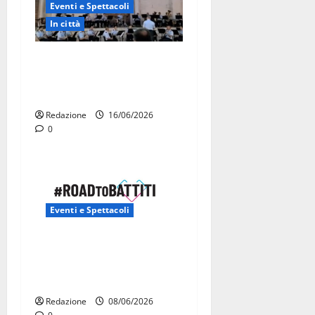
Eventi e Spettacoli
In città
La Fanfara dell’Aeronautica
Militare suona in piazza a
Martina Franca
Redazione
16/06/2026
0
Eventi e Spettacoli
Road to Battiti 2026 arriva
a Martina Franca con Raf e
Fred De Palma
Redazione
08/06/2026