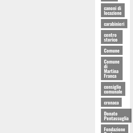
canoni di
locazione
carabinieri
centro
storico
Comune
Comune
di
Martina
Franca
consiglio
comunale
cronaca
Donato
Pentassuglia
Fondazione