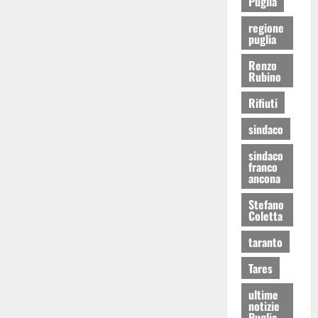
Puglia
regione
puglia
Renzo
Rubino
Rifiuti
sindaco
sindaco
franco
ancona
Stefano
Coletta
taranto
Tares
ultime
notizie
Puglia