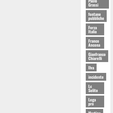
Paolo
Grassi
fontane
pubbliche
Forza
Italia
Franco
Ancona
Gianfranco
Chiarelli
Ilva
incidente
Lc
Solito
Lega
pro
Martina