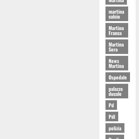
martina
calcio
Martina
Franca
Martina
Sera
News
Martina
Ospedale
palazzo
ducale
Pd
Pdl
polizia