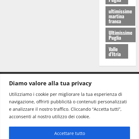
ultimissime
martina
franca
Ultimissime
Puglia
Valle
d'Itria
Diamo valore alla tua privacy
CONTATTI.
Utilizziamo i cookie per migliorare la tua esperienza di
navigazione, offrirti pubblicità o contenuti personalizzati
Redazione:
redazione@www.martinasera.it
e analizzare il nostro traffico. Cliccando “Accetta tutti”,
Direttore:
direttore@www.martinasera.it
acconsenti al nostro utilizzo dei cookie.
Info & Commerciale:
info@www.martinasera.it
Accettare tutto