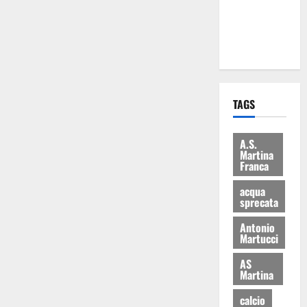
ai 15 nuovi
Fucilieri
dell’Aria
TAGS
A.S.
Martina
Franca
acqua
sprecata
Antonio
Martucci
AS
Martina
calcio