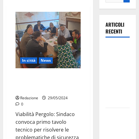
ARTICOLI
RECENTI
Ospedale di
Martina
In città
News
Franca,
Forza Italia
Tavolo tecnico per la viabilità a
annuncia la
Pergolo: Sindaco e Consiglieri
protesta:
al lavoro
sit-in lunedì
Redazione
29/05/2024
10 agosto
0
Il Comune
Viabilità Pergolo: Sindaco
di Martina
convoca primo tavolo
Franca
tecnico per risolvere le
pubblica il
problematiche di sicurezza