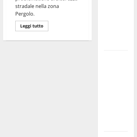
bando
stradale nella zona
alloggi ERP
Pergolo.
2026:
Leggi tutto
domande
dal 26
agosto
La gara
ciclistica
dei Giochi
attraversa
Martina
Franca:
ecco le
strade
interessate
e gli orari