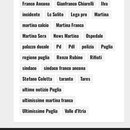
Franco Ancona
Gianfranco Chiarelli
Ilva
incidente
Lc Solito
Lega pro
Martina
martina calcio
Martina Franca
Martina Sera
News Martina
Ospedale
palazzo ducale
Pd
Pdl
polizia
Puglia
regione puglia
Renzo Rubino
Rifiuti
sindaco
sindaco franco ancona
Stefano Coletta
taranto
Tares
ultime notizie Puglia
ultimissime martina franca
Ultimissime Puglia
Valle d'Itria