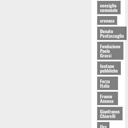
consiglio
comunale
cronaca
Donato
Pentassuglia
Fondazione
Paolo
Grassi
fontane
pubbliche
Forza
Italia
Franco
Ancona
Gianfranco
Chiarelli
Ilva