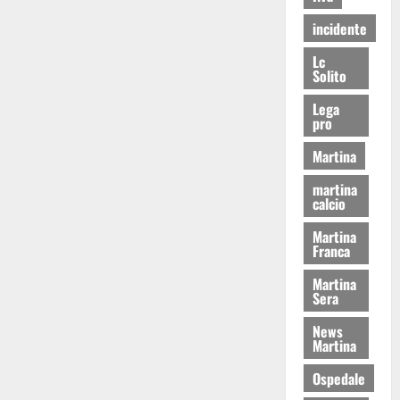
incidente
Lc
Solito
Lega
pro
Martina
martina
calcio
Martina
Franca
Martina
Sera
News
Martina
Ospedale