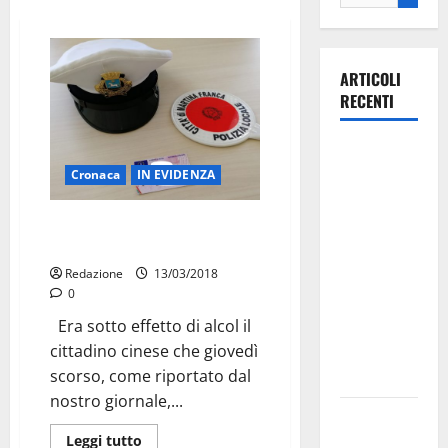
ARTICOLI
RECENTI
Il Comune
di Martina
Cronaca
IN EVIDENZA
Franca
Deferito all’A.G. il cinese che ha
pubblica il
investito il carrozziere
bando
Redazione
13/03/2018
alloggi ERP
0
2026:
Era sotto effetto di alcol il
domande
cittadino cinese che giovedì
dal 26
scorso, come riportato dal
agosto
nostro giornale,...
La gara
ciclistica
Leggi tutto