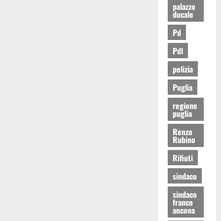
palazzo
ducale
Pd
Pdl
polizia
Puglia
regione
puglia
Renzo
Rubino
Rifiuti
sindaco
sindaco
franco
ancona