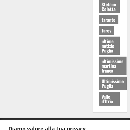
Stefano
Coletta
taranto
Tares
ultime
notizie
Puglia
ultimissime
martina
franca
Ultimissime
Puglia
Valle
d'Itria
Diamo valore alla tua privacy