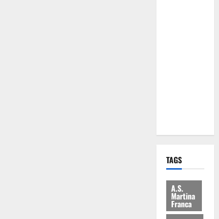
Comune:
“Nuovi
medici solo
a
novembre.
Faremo
accesso agli
atti su Tari,
rifiuti e
bilancio”
TAGS
A.S.
Martina
Franca