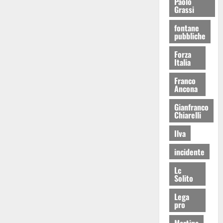
Paolo
Grassi
fontane
pubbliche
Forza
Italia
Franco
Ancona
Gianfranco
Chiarelli
Ilva
incidente
Lc
Solito
Lega
pro
Martina