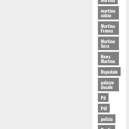
martina
calcio
Martina
Franca
Martina
Sera
News
Martina
Ospedale
palazzo
ducale
Pd
Pdl
polizia