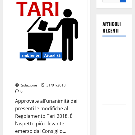
ARTICOLI
RECENTI
Ospedale di
Martina
ambiente
Attualità
Franca,
Forza Italia
Martina, ecco cosa cambia sulla
annuncia la
TARI
protesta:
Redazione
31/01/2018
sit-in lunedì
0
10 agosto
Approvate all’unanimità dei
presenti le modifiche al
Il Comune
Regolamento Tari 2018. È
di Martina
l’aspetto più rilevante
Franca
emerso dal Consiglio...
pubblica il