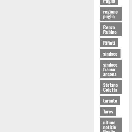
Puglia
regione
puglia
Renzo
Rubino
Rifiuti
sindaco
sindaco
franco
ancona
Stefano
Coletta
taranto
Tares
ultime
notizie
Puglia