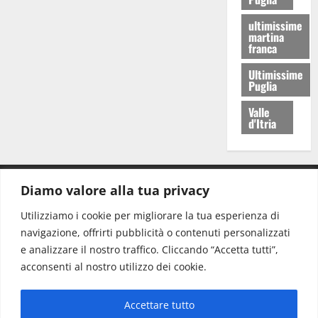
ultimissime
martina
franca
Ultimissime
Puglia
Valle
d'Itria
Diamo valore alla tua privacy
CONTATTI.
Utilizziamo i cookie per migliorare la tua esperienza di
navigazione, offrirti pubblicità o contenuti personalizzati
Redazione:
redazione@www.martinasera.it
e analizzare il nostro traffico. Cliccando “Accetta tutti”,
Direttore:
direttore@www.martinasera.it
acconsenti al nostro utilizzo dei cookie.
Info & Commerciale:
info@www.martinasera.it
Accettare tutto