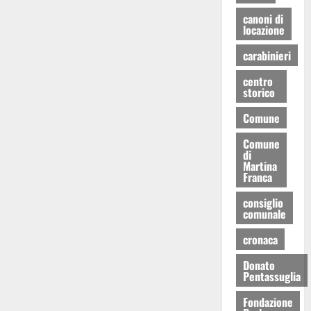
canoni di
locazione
carabinieri
centro
storico
Comune
Comune
di
Martina
Franca
consiglio
comunale
cronaca
Donato
Pentassuglia
Fondazione