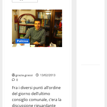
Martina
Franca
investe
sulle
famiglie: in
arrivo tre
seminari
Politica
dedicati ad
adolescenti,
CRONACA DEL CONSIGLIO
genitori ed
COMUNALE/2: A.R.O., Coletta
empatia
“Provvedimento importante per
il territorio”
Aeronautica
Militare, al
grazia.grassi
13/02/2013
0
16° Stormo
di Martina
Fra i diversi punti all’ordine
Franca
del giorno dell’ultimo
consegnati
consiglio comunale, c’era la
i Baschi Blu
discussione riguardante