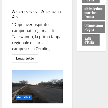
Coppa A 5, Coletta: “Grande
orgoglio per la città”
ultimissime
martina
Aurelia Simeone
17/01/2013
franca
0
“Dopo aver ospitato i
Ultimissime
Puglia
campionati regionali di
Taekwondo, la prima tappa
Valle
d'Itria
regionale di corsa
campestre a Ortolini,...
Leggi tutto
Attualità