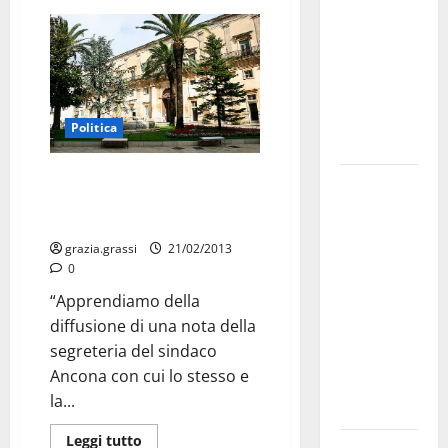
bando
alloggi ERP
2026:
domande
dal 26
Politica
agosto
Querelle Ancona-Chiarelli:
La gara
Intervengono gli avvocati
ciclistica
Pastore e D’Arcangelo
dei Giochi
grazia.grassi
21/02/2013
attraversa
0
Martina
“Apprendiamo della
Franca:
diffusione di una nota della
ecco le
segreteria del sindaco
strade
Ancona con cui lo stesso e
interessate
la...
e gli orari
Leggi tutto