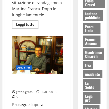
Paolo
situazione di randagismo a
Grassi
Martina Franca. Dopo le
fontane
lunghe lamentele...
pubbliche
Leggi tutto
Forza
Italia
Franco
Ancona
Gianfranco
Chiarelli
Ilva
Attualità
incidente
Raccolta rifiuti: Nuovi
Lc
cassonetti in città
Solito
grazia.grassi
30/01/2013
Lega
0
pro
Prosegue l’opera
Martina