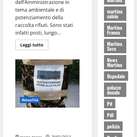
dell’Amministrazione in
tema ambientale e di
martina
calcio
potenziamento della
raccolta rifiuti. Sono stati
Martina
Franca
infatti posti, lungo...
Martina
Leggi tutto
Sera
News
Martina
Ospedale
palazzo
ducale
Attualità
Pd
Pdl
Punteruolo rosso: Arriva il
trattamento per le palme
polizia
comunali
grazia.grassi
29/01/2013