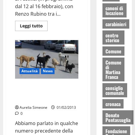
dal 12 al 16 febbraio), con
canoni di
locazione
Renzo Rubino tra i...
carabinieri
Leggi tutto
centro
storico
Comune
Comune
di
Martina
Attualità
News
Franca
Cani randagi, Coletta:
consiglio
comunale
“Sterilizzazione gratuita per
fasce deboli”
cronaca
Aurelia Simeone
01/02/2013
0
Donato
Pentassuglia
Abbiamo parlato in qualche
Fondazione
numero precedente della