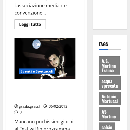
ai 15 nuovi
l’associazione mediante
Fucilieri
convenzione...
dell’Aria
Leggi tutto
TAGS
A.S.
Martina
Franca
Eventi e Spettacoli
acqua
sprecata
Renzo Rubino al Festival, i
complimenti di Ancona e
Antonio
Coletta
Martucci
grazia.grassi
06/02/2013
AS
0
Martina
Mancano pochissimi giorni
calcio
al Festival (in programma