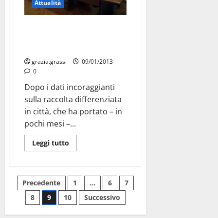
Attualità
AL VIA IL PROGETTO “SIAMO
UNA CLASSE DIFFERENTE”: La
differenziata arriva nelle scuole
grazia.grassi
09/01/2013
0
Dopo i dati incoraggianti
sulla raccolta differenziata
in città, che ha portato – in
pochi mesi –...
Leggi tutto
Precedente
1
…
6
7
8
9
10
Successivo