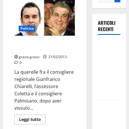
ARTICOLI
RECENTI
Politica
Querelle Palmisano-Chiarelli: i
Ospedale di
toni si smorzano
Martina
grazia.grassi
21/02/2013
Franca,
0
Forza Italia
La querelle fra il consigliere
annuncia la
regionale Gianfranco
protesta:
Chiarelli, l’assessore
sit-in lunedì
Coletta e il consigliere
10 agosto
Palmisano, dopo aver
Il Comune
vissuto...
di Martina
Leggi tutto
Franca
pubblica il