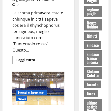
Puglia
0
regione
La scorsa primavera-estate
puglia
chiunque in città sapeva
Renzo
cos’era il Rhynchophorus
Rubino
ferrugineus, meglio
Rifiuti
conosciuto come
“Punteruolo rosso”.
sindaco
Questo...
sindaco
franco
Leggi tutto
ancona
Stefano
Coletta
taranto
Eventi e Spettacoli
Tares
News
ultime
notizie
Puglia