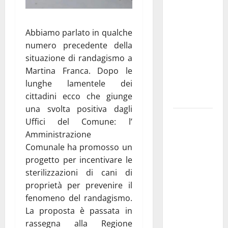
Franca
pubblica il
Abbiamo parlato in qualche
bando
numero precedente della
alloggi ERP
situazione di randagismo a
2026:
Martina Franca. Dopo le
domande
lunghe lamentele dei
dal 26
cittadini ecco che giunge
agosto
una svolta positiva dagli
La gara
Uffici del Comune: l’
ciclistica
Amministrazione
dei Giochi
Comunale ha promosso un
attraversa
progetto per incentivare le
Martina
sterilizzazioni di cani di
Franca:
proprietà per prevenire il
ecco le
fenomeno del randagismo.
strade
La proposta è passata in
interessate
rassegna alla Regione