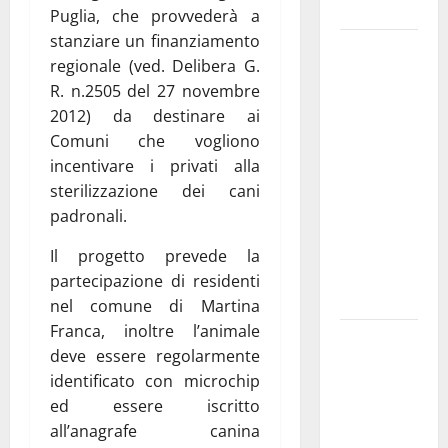
e gli orari
Puglia, che provvederà a
stanziare un finanziamento
Martina
regionale (ved. Delibera G.
Franca
R. n.2505 del 27 novembre
investe
2012) da destinare ai
sulle
Comuni che vogliono
famiglie: in
incentivare i privati alla
arrivo tre
sterilizzazione dei cani
seminari
padronali.
dedicati ad
adolescenti,
Il progetto prevede la
genitori ed
partecipazione di residenti
empatia
nel comune di Martina
Franca, inoltre l’animale
Aeronautica
deve essere regolarmente
Militare, al
identificato con microchip
16° Stormo
ed essere iscritto
di Martina
all’anagrafe canina
Franca