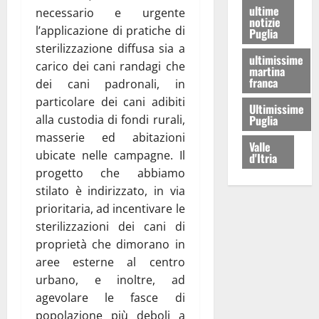
ultime
necessario e urgente
notizie
l’applicazione di pratiche di
Puglia
sterilizzazione diffusa sia a
ultimissime
carico dei cani randagi che
martina
franca
dei cani padronali, in
particolare dei cani adibiti
Ultimissime
Puglia
alla custodia di fondi rurali,
masserie ed abitazioni
Valle
ubicate nelle campagne. Il
d'Itria
progetto che abbiamo
stilato è indirizzato, in via
prioritaria, ad incentivare le
sterilizzazioni dei cani di
proprietà che dimorano in
aree esterne al centro
urbano, e inoltre, ad
agevolare le fasce di
popolazione più deboli a