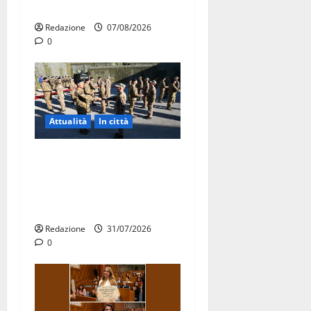
agosto
Redazione
07/08/2026
0
Attualità
In città
Aeronautica Militare, al 16°
Stormo di Martina Franca
consegnati i Baschi Blu ai
15 nuovi Fucilieri dell’Aria
Redazione
31/07/2026
0