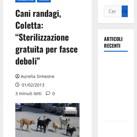
Cani randagi,
Coletta:
“Sterilizzazione
ARTICOLI
RECENTI
gratuita per fasce
deboli”
Ospedale di
Martina
Franca,
Aurelia Simeone
Forza Italia
01/02/2013
annuncia la
3 minuti letti
0
protesta:
sit-in lunedì
10 agosto
Il Comune
di Martina