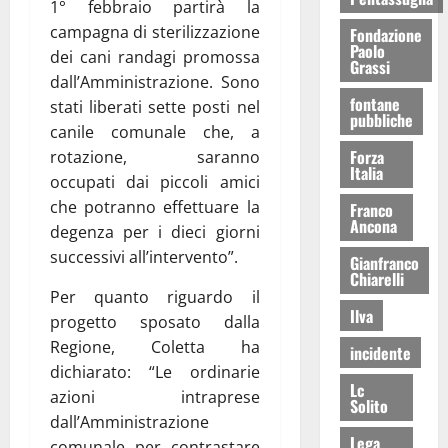
1° febbraio partirà la
campagna di sterilizzazione
Fondazione
Paolo
dei cani randagi promossa
Grassi
dall’Amministrazione. Sono
fontane
stati liberati sette posti nel
pubbliche
canile comunale che, a
Forza
rotazione, saranno
Italia
occupati dai piccoli amici
che potranno effettuare la
Franco
Ancona
degenza per i dieci giorni
successivi all’intervento”.
Gianfranco
Chiarelli
Per quanto riguardo il
Ilva
progetto sposato dalla
Regione, Coletta ha
incidente
dichiarato: “Le ordinarie
Lc
azioni intraprese
Solito
dall’Amministrazione
Lega
comunale per contrastare