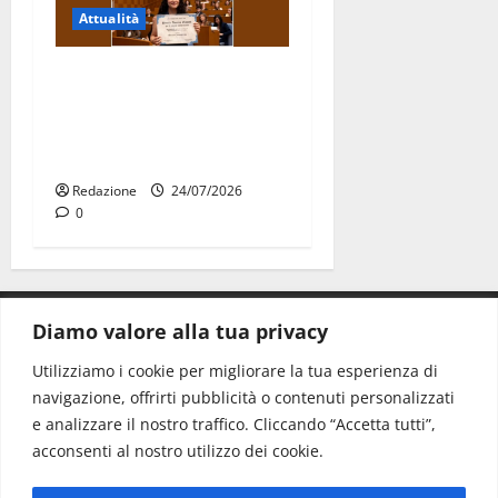
Attualità
Due giovani di Martina
Franca tra le eccellenze
universitarie italiane:
premiate a Montecitorio
Redazione
24/07/2026
0
Diamo valore alla tua privacy
CONTATTI.
Utilizziamo i cookie per migliorare la tua esperienza di
navigazione, offrirti pubblicità o contenuti personalizzati
Redazione:
redazione@www.martinasera.it
e analizzare il nostro traffico. Cliccando “Accetta tutti”,
Direttore:
direttore@www.martinasera.it
acconsenti al nostro utilizzo dei cookie.
Info & Commerciale:
info@www.martinasera.it