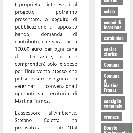
Martina
I proprietari interessati al
calcio
progetto potranno
presentare, a seguito di
canoni di
locazione
pubblicazione di apposito
bando, domanda di
carabinieri
contributo, che sarà pari a
centro
100,00 euro per ogni cane
storico
da sterilizzare, e che
comprenderà solo le spese
Comune
per l’intervento stesso che
Comune
potrà essere eseguito da
di
Martina
veterinari convenzionati
Franca
operanti sul territorio di
consiglio
Martina Franca.
comunale
L’assessore all’Ambiente,
cronaca
Stefano Coletta ha
Donato
precisato a proposito: “Dal
Pentassuglia