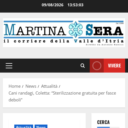
09/08/2026
13:53:03
VIVERE
Home
News
Attualità
Cani randagi, Coletta: “Sterilizzazione gratuita per fasce
deboli”
CERCA
Attualità
News