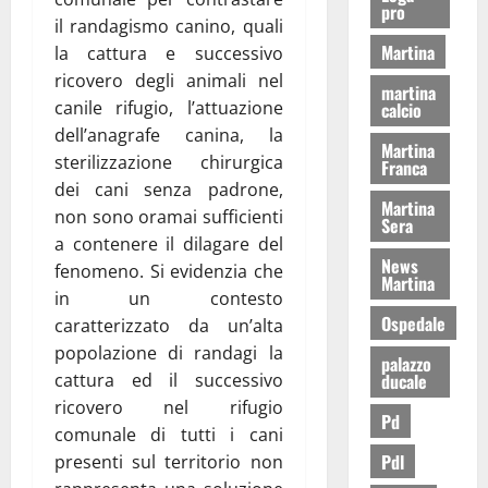
pro
il randagismo canino, quali
Martina
la cattura e successivo
ricovero degli animali nel
martina
canile rifugio, l’attuazione
calcio
dell’anagrafe canina, la
Martina
sterilizzazione chirurgica
Franca
dei cani senza padrone,
Martina
non sono oramai sufficienti
Sera
a contenere il dilagare del
News
fenomeno. Si evidenzia che
Martina
in un contesto
Ospedale
caratterizzato da un’alta
popolazione di randagi la
palazzo
ducale
cattura ed il successivo
ricovero nel rifugio
Pd
comunale di tutti i cani
Pdl
presenti sul territorio non