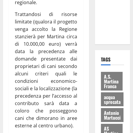
regionale.
consegnati
i Baschi Blu
Trattandosi di risorse
ai 15 nuovi
limitate (qualora il progetto
Fucilieri
venga accolto la Regione
dell’Aria
stanzierà per Martina circa
di 10.000,00 euro) verrà
data la precedenza alle
domande presentate dai
TAGS
proprietari di cani secondo
alcuni criteri quali le
A.S.
Martina
condizioni economico-
Franca
sociali e la localizzazione (la
precedenza per l’accesso al
acqua
sprecata
contributo sarà data a
coloro che posseggono
Antonio
Martucci
cani che dimorano in aree
esterne al centro urbano).
AS