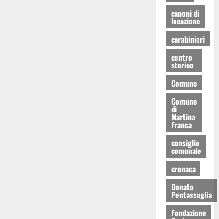
canoni di
locazione
carabinieri
centro
storico
Comune
Comune
di
Martina
Franca
consiglio
comunale
cronaca
Donato
Pentassuglia
Fondazione