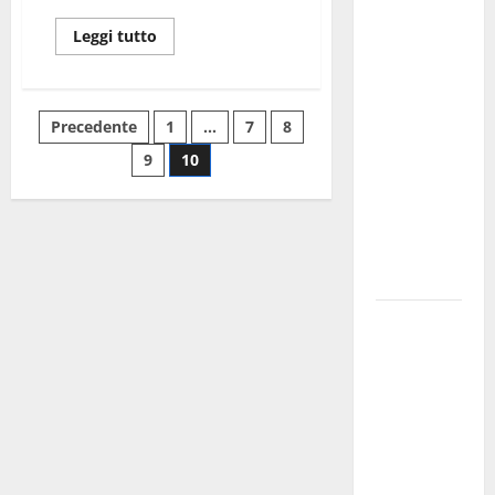
Martina
Franca
Leggi tutto
investe
sulle
famiglie: in
Precedente
1
…
7
8
arrivo tre
9
10
seminari
dedicati ad
adolescenti,
genitori ed
empatia
Aeronautica
Militare, al
16° Stormo
di Martina
Franca
consegnati
i Baschi Blu