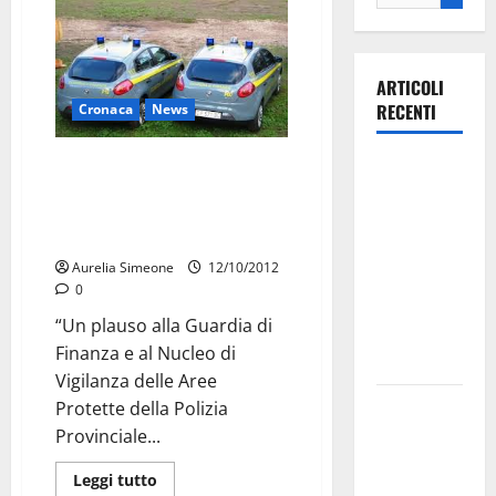
ARTICOLI
RECENTI
Cronaca
News
Sequestro discariche abusive, il
Ospedale di
plauso e i complimenti alle
Martina
forze dell’ordine da Ancona e
Franca,
Coletta
Forza Italia
Aurelia Simeone
12/10/2012
annuncia la
0
protesta:
“Un plauso alla Guardia di
sit-in lunedì
Finanza e al Nucleo di
10 agosto
Vigilanza delle Aree
Il Comune
Protette della Polizia
di Martina
Provinciale...
Franca
Leggi tutto
pubblica il