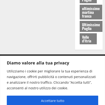
ultimissime
martina
franca
Ultimissime
Puglia
Valle
d'Itria
Diamo valore alla tua privacy
CONTATTI.
Utilizziamo i cookie per migliorare la tua esperienza di
navigazione, offrirti pubblicità o contenuti personalizzati
Redazione:
redazione@www.martinasera.it
e analizzare il nostro traffico. Cliccando “Accetta tutti”,
Direttore:
direttore@www.martinasera.it
acconsenti al nostro utilizzo dei cookie.
Info & Commerciale:
info@www.martinasera.it
Accettare tutto