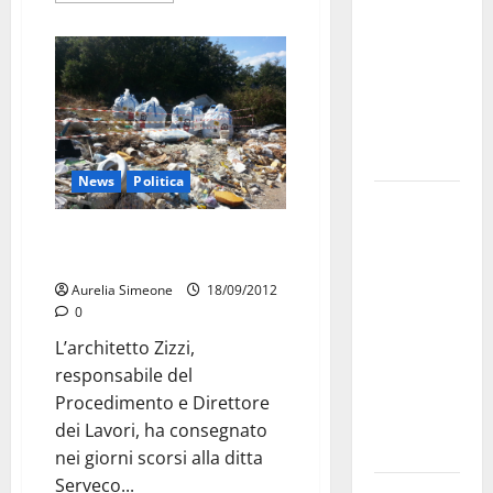
bando
alloggi ERP
2026:
domande
dal 26
agosto
News
Politica
La gara
ciclistica
Discarica Finimondo, partono i
dei Giochi
lavori di bonifica.
attraversa
Aurelia Simeone
18/09/2012
Martina
0
Franca:
L’architetto Zizzi,
ecco le
responsabile del
strade
Procedimento e Direttore
interessate
dei Lavori, ha consegnato
e gli orari
nei giorni scorsi alla ditta
Serveco...