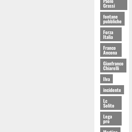
Paolo
Grassi
fontane
pubbliche
Forza
Italia
Franco
Ancona
Gianfranco
Chiarelli
Ilva
incidente
Lc
Solito
Lega
pro
Martina