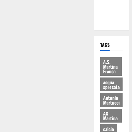
ai 15 nuovi
Fucilieri
dell’Aria
TAGS
A.S.
Martina
Franca
acqua
sprecata
Antonio
Martucci
AS
Martina
calcio