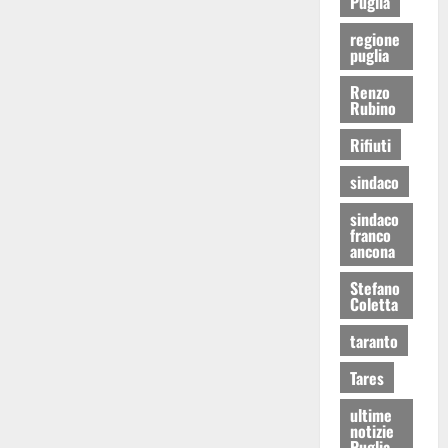
Puglia
regione
puglia
Renzo
Rubino
Rifiuti
sindaco
sindaco
franco
ancona
Stefano
Coletta
taranto
Tares
ultime
notizie
Puglia