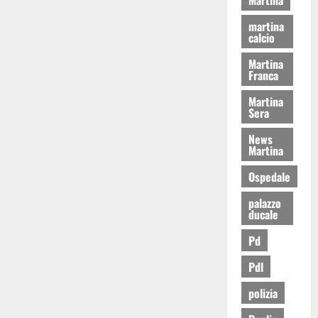
martina
calcio
Martina
Franca
Martina
Sera
News
Martina
Ospedale
palazzo
ducale
Pd
Pdl
polizia