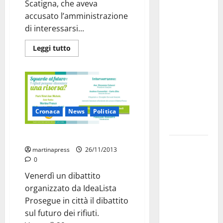
Martina
Scatigna, che aveva
Franca
accusato l’amministrazione
investe
di interessarsi...
sulle
Leggi tutto
famiglie: in
arrivo tre
seminari
dedicati ad
adolescenti,
genitori ed
Cronaca
News
Politica
empatia
Rifiuti e risorse
Aeronautica
martinapress
26/11/2013
Militare, al
0
16° Stormo
Venerdì un dibattito
di Martina
organizzato da IdeaLista
Franca
Prosegue in città il dibattito
consegnati
sul futuro dei rifiuti.
i Baschi Blu