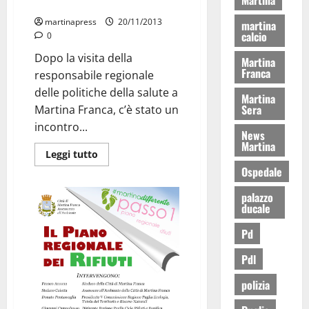
Gentile segue Coletta
martinapress
20/11/2013
martina
calcio
0
Dopo la visita della
Martina
Franca
responsabile regionale
delle politiche della salute a
Martina
Sera
Martina Franca, c’è stato un
incontro...
News
Martina
Leggi tutto
Ospedale
palazzo
ducale
Pd
Pdl
polizia