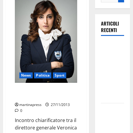
ARTICOLI
RECENTI
Ospedale di
Martina
Franca,
Forza Italia
annuncia la
News
Politica
Sport
protesta:
sit-in lunedì
Pace fatta tra LC Solito e
Coletta
10 agosto
martinapress
27/11/2013
Il Comune
0
di Martina
Incontro chiarificatore tra il
Franca
direttore generale Veronica
pubblica il