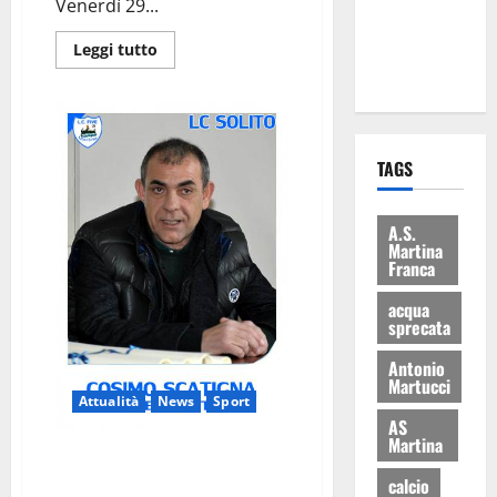
Venerdì 29...
ai 15 nuovi
Fucilieri
Leggi tutto
dell’Aria
TAGS
A.S.
Martina
Franca
acqua
sprecata
Antonio
Martucci
Attualità
News
Sport
AS
Martina
“Pronto a lasciare se le cose
non cambiano”
calcio