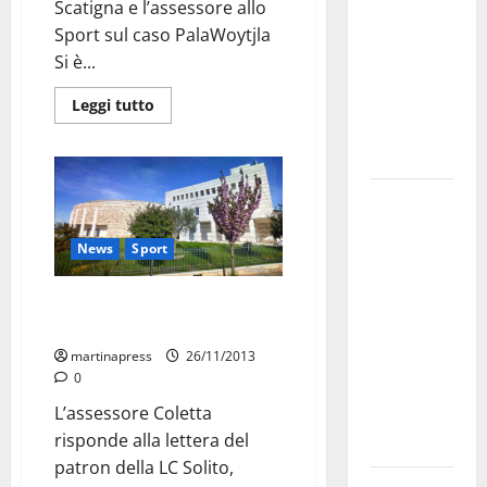
Scatigna e l’assessore allo
bando
Sport sul caso PalaWoytjla
alloggi ERP
Si è...
2026:
domande
Leggi tutto
dal 26
agosto
La gara
ciclistica
News
Sport
dei Giochi
attraversa
“Il Palazzetto dello Sport è la
Martina
struttura di tutti i martinesi”
Franca:
martinapress
26/11/2013
ecco le
0
strade
L’assessore Coletta
interessate
risponde alla lettera del
e gli orari
patron della LC Solito,