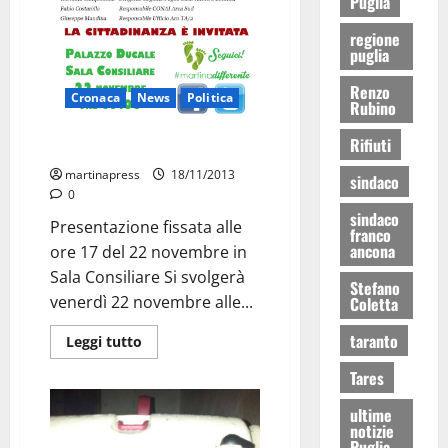
Puglia
regione
puglia
Renzo
Cronaca
News
Politica
Rubino
Rifiuti
Il Piano Regionale dei Rifiuti
martinapress
18/11/2013
sindaco
0
sindaco
Presentazione fissata alle
franco
ancona
ore 17 del 22 novembre in
Sala Consiliare Si svolgerà
Stefano
venerdì 22 novembre alle...
Coletta
taranto
Leggi tutto
Tares
ultime
notizie
Puglia