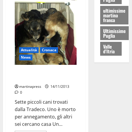
ultimissime
martina
franca
Ultimissime
Puglia
Valle
Attualità
Cronaca
d'Itria
News
Cuccioli gettati in un
cassonetto
martinapress
14/11/2013
0
Sette piccoli cani trovati
dalla Tradeco. Uno è morto
per annegamento, gli altri
sei cercano casa Un...