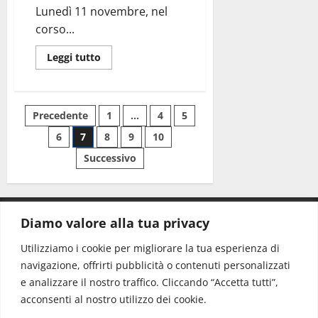
Lunedì 11 novembre, nel
corso...
Leggi tutto
Precedente
1
…
4
5
6
7
8
9
10
Successivo
Diamo valore alla tua privacy
CONTATTI.
Utilizziamo i cookie per migliorare la tua esperienza di
navigazione, offrirti pubblicità o contenuti personalizzati
Redazione:
redazione@www.martinasera.it
e analizzare il nostro traffico. Cliccando “Accetta tutti”,
Direttore:
direttore@www.martinasera.it
acconsenti al nostro utilizzo dei cookie.
Info & Commerciale:
info@www.martinasera.it