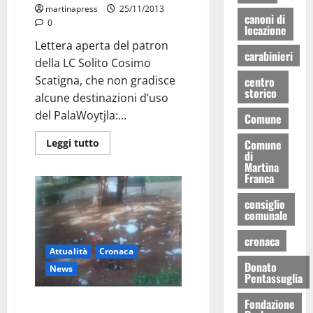
martinapress
25/11/2013
canoni di
0
locazione
Lettera aperta del patron
carabinieri
della LC Solito Cosimo
Scatigna, che non gradisce
centro
storico
alcune destinazioni d’uso
del PalaWoytjla:...
Comune
Comune
Leggi tutto
di
Martina
Franca
consiglio
comunale
cronaca
Attualità
Cronaca
Donato
News
Pentassuglia
Fondazione
Piano alternativo dei Rifiuti in