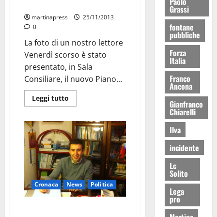
Paolo
Villa Garibaldi
Grassi
martinapress
25/11/2013
fontane
0
pubbliche
La foto di un nostro lettore
Forza
Venerdì scorso è stato
Italia
presentato, in Sala
Franco
Consiliare, il nuovo Piano...
Ancona
Leggi tutto
Gianfranco
Chiarelli
Ilva
incidente
Lc
Solito
Cronaca
News
Politica
Lega
pro
Randagismo, l’assessore
Martina