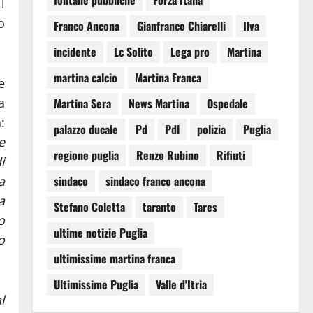
fontane pubbliche
Forza Italia
l
o
Franco Ancona
Gianfranco Chiarelli
Ilva
incidente
Lc Solito
Lega pro
Martina
martina calcio
Martina Franca
e
a
Martina Sera
News Martina
Ospedale
:
palazzo ducale
Pd
Pdl
polizia
Puglia
e
regione puglia
Renzo Rubino
Rifiuti
i
a
sindaco
sindaco franco ancona
a
Stefano Coletta
taranto
Tares
o
ultime notizie Puglia
o
ultimissime martina franca
Ultimissime Puglia
Valle d'Itria
l