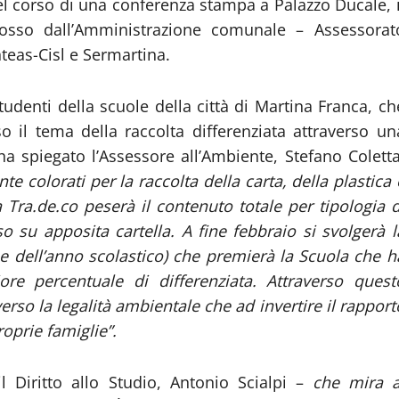
 nel corso di una conferenza stampa a Palazzo Ducale, i
so dall’Amministrazione comunale – Assessorat
teas-Cisl e Sermartina.
 studenti della scuole della città di Martina Franca, ch
so il tema della raccolta differenziata attraverso un
ha spiegato l’Assessore all’Ambiente, Stefano Coletta
e colorati per la raccolta della carta, della plastica 
 Tra.de.co peserà il contenuto totale per tipologia d
so su apposita cartella. A fine febbraio si svolgerà l
ine dell’anno scolastico) che premierà la Scuola che h
ore percentuale di differenziata. Attraverso quest
erso la legalità ambientale che ad invertire il rapport
oprie famiglie”.
l Diritto allo Studio, Antonio Scialpi –
che mira a