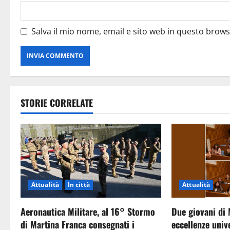
Salva il mio nome, email e sito web in questo brow
STORIE CORRELATE
Attualità
In città
Attualità
Aeronautica Militare, al 16° Stormo
Due giovani di 
di Martina Franca consegnati i
eccellenze unive