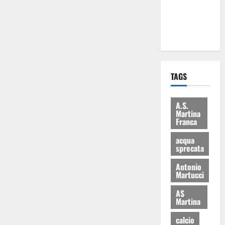
ai 15 nuovi
Fucilieri
dell’Aria
TAGS
A.S.
Martina
Franca
acqua
sprecata
Antonio
Martucci
AS
Martina
calcio