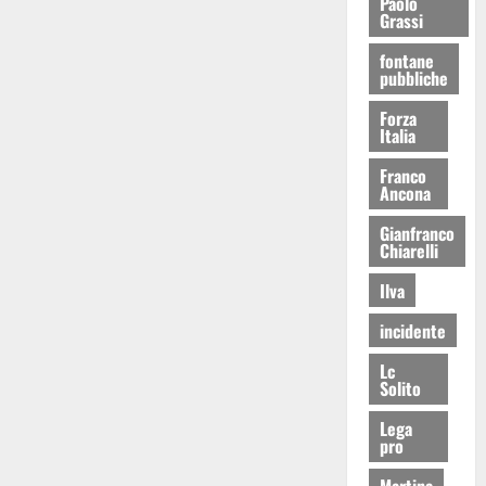
Paolo
Grassi
fontane
pubbliche
Forza
Italia
Franco
Ancona
Gianfranco
Chiarelli
Ilva
incidente
Lc
Solito
Lega
pro
Martina