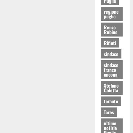
Puglia
regione
puglia
Renzo
Rubino
Rifiuti
sindaco
sindaco
franco
ancona
Stefano
Coletta
taranto
Tares
ultime
notizie
Puglia