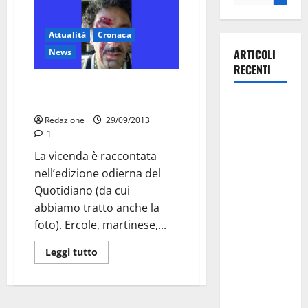
Attualità
Cronaca
News
ARTICOLI
RECENTI
Martinese, è gay: picchiato a
Roma
Ospedale di
Martina
Redazione
29/09/2013
1
Franca,
Forza Italia
La vicenda è raccontata
annuncia la
nell’edizione odierna del
protesta:
Quotidiano (da cui
sit-in lunedì
abbiamo tratto anche la
10 agosto
foto). Ercole, martinese,...
Il Comune
Leggi tutto
di Martina
Franca
pubblica il