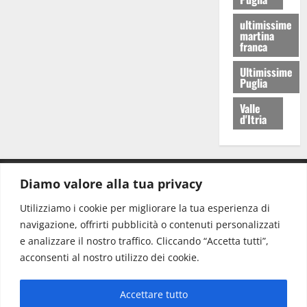
ultimissime
martina
franca
Ultimissime
Puglia
Valle
d'Itria
Diamo valore alla tua privacy
CONTATTI.
Utilizziamo i cookie per migliorare la tua esperienza di
navigazione, offrirti pubblicità o contenuti personalizzati
Redazione:
redazione@www.martinasera.it
e analizzare il nostro traffico. Cliccando “Accetta tutti”,
Direttore:
direttore@www.martinasera.it
acconsenti al nostro utilizzo dei cookie.
Info & Commerciale:
info@www.martinasera.it
Accettare tutto