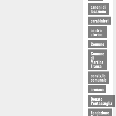
canoni di
locazione
carabinieri
centro
storico
Comune
Comune
di
Martina
Franca
consiglio
comunale
cronaca
Donato
Pentassuglia
Fondazione