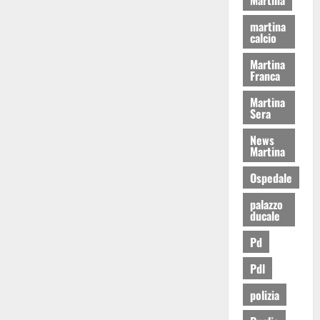
martina
calcio
Martina
Franca
Martina
Sera
News
Martina
Ospedale
palazzo
ducale
Pd
Pdl
polizia