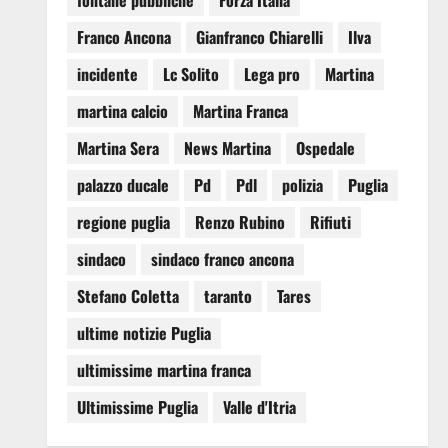
fontane pubbliche
Forza Italia
Franco Ancona
Gianfranco Chiarelli
Ilva
incidente
Lc Solito
Lega pro
Martina
martina calcio
Martina Franca
Martina Sera
News Martina
Ospedale
palazzo ducale
Pd
Pdl
polizia
Puglia
regione puglia
Renzo Rubino
Rifiuti
sindaco
sindaco franco ancona
Stefano Coletta
taranto
Tares
ultime notizie Puglia
ultimissime martina franca
Ultimissime Puglia
Valle d'Itria