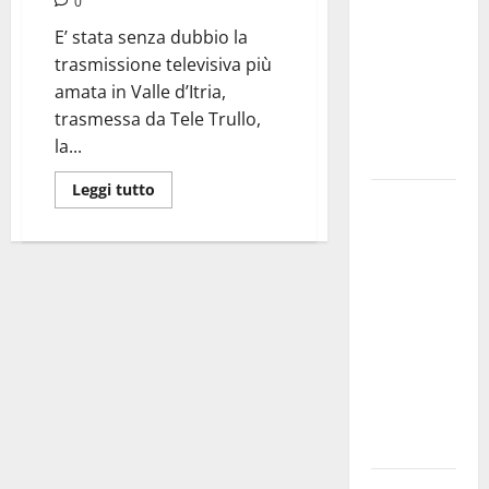
0
bando
E’ stata senza dubbio la
alloggi ERP
trasmissione televisiva più
2026:
amata in Valle d’Itria,
domande
trasmessa da Tele Trullo,
dal 26
la...
agosto
Leggi tutto
La gara
ciclistica
dei Giochi
attraversa
Martina
Franca:
ecco le
strade
interessate
e gli orari