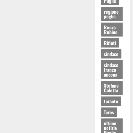
Puglia
regione
puglia
Renzo
Rubino
Rifiuti
sindaco
sindaco
franco
ancona
Stefano
Coletta
taranto
Tares
ultime
notizie
Puglia