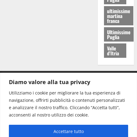
ultimissime
martina
franca
Ultimissime
Puglia
Valle
d'Itria
Diamo valore alla tua privacy
CONTATTI.
Utilizziamo i cookie per migliorare la tua esperienza di
navigazione, offrirti pubblicità o contenuti personalizzati
Redazione:
redazione@www.martinasera.it
e analizzare il nostro traffico. Cliccando “Accetta tutti”,
Direttore:
direttore@www.martinasera.it
acconsenti al nostro utilizzo dei cookie.
Info & Commerciale:
info@www.martinasera.it
Accettare tutto