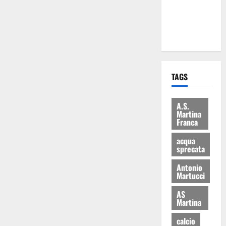
ai 15 nuovi
Fucilieri
dell’Aria
TAGS
A.S.
Martina
Franca
acqua
sprecata
Antonio
Martucci
AS
Martina
calcio