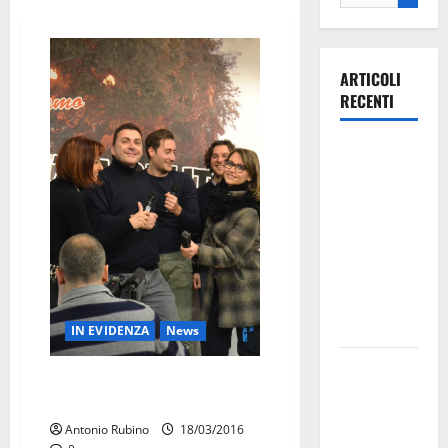
ARTICOLI
RECENTI
Ospedale di
Martina
Franca,
Forza Italia
annuncia la
protesta:
sit-in lunedì
10 agosto
IN EVIDENZA
News
Il Comune
DA STASERA SU TELETRULLO
di Martina
FACCIAMO PIAZZA PULITA
Franca
Antonio Rubino
18/03/2016
pubblica il