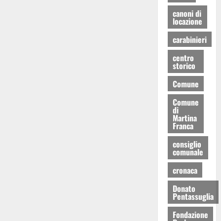
canoni di
locazione
carabinieri
centro
storico
Comune
Comune
di
Martina
Franca
consiglio
comunale
cronaca
Donato
Pentassuglia
Fondazione