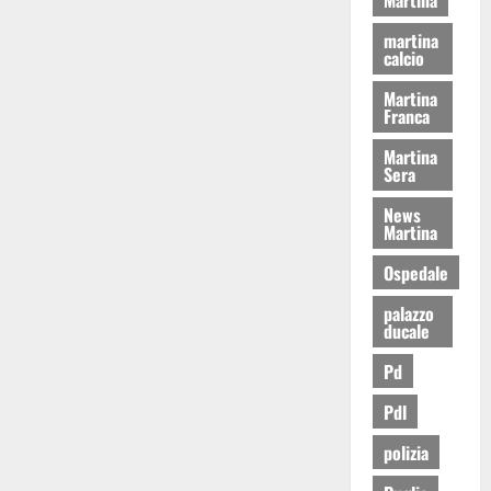
martina
calcio
Martina
Franca
Martina
Sera
News
Martina
Ospedale
palazzo
ducale
Pd
Pdl
polizia