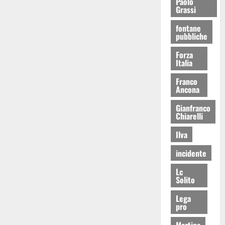
Paolo
Grassi
fontane
pubbliche
Forza
Italia
Franco
Ancona
Gianfranco
Chiarelli
Ilva
incidente
Lc
Solito
Lega
pro
Martina