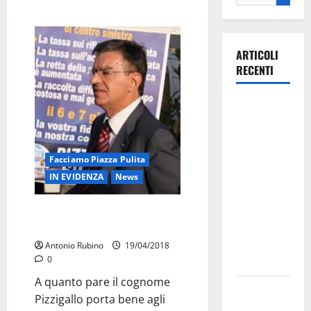
ARTICOLI
RECENTI
La gara
ciclistica
dei Giochi
attraversa
Facciamo Piazza Pulita
Martina
IN EVIDENZA
News
Franca:
ecco le
Pizzigallo, martinesi sindaci in
strade
Italia, tranne che a Martina
interessate
Antonio Rubino
19/04/2018
0
e gli orari
A quanto pare il cognome
Martina
Pizzigallo porta bene agli
Franca