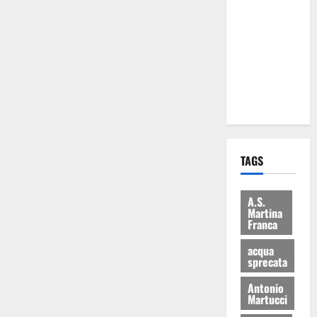
Martina
Franca: Il
sindaco non
ha fatto le
scuse alla
Lillo
TAGS
A.S.
Martina
Franca
acqua
sprecata
Antonio
Martucci