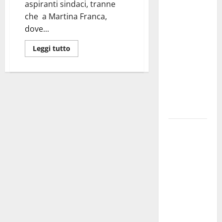
aspiranti sindaci, tranne
investe
che a Martina Franca,
sulle
dove...
famiglie: in
arrivo tre
Leggi tutto
seminari
dedicati ad
adolescenti,
genitori ed
empatia
Aeronautica
Militare, al
16° Stormo
di Martina
Franca
consegnati
i Baschi Blu
ai 15 nuovi