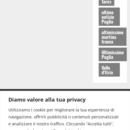
Tares
ultime
notizie
Puglia
ultimissime
martina
franca
Ultimissime
Puglia
Valle
d'Itria
Diamo valore alla tua privacy
CONTATTI.
Utilizziamo i cookie per migliorare la tua esperienza di
navigazione, offrirti pubblicità o contenuti personalizzati
Redazione:
redazione@www.martinasera.it
e analizzare il nostro traffico. Cliccando “Accetta tutti”,
Direttore:
direttore@www.martinasera.it