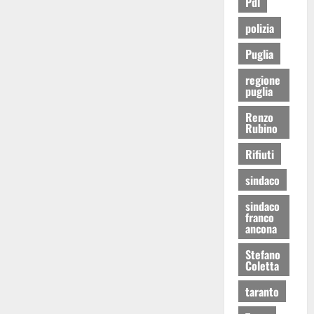
Pdl
polizia
Puglia
regione
puglia
Renzo
Rubino
Rifiuti
sindaco
sindaco
franco
ancona
Stefano
Coletta
taranto