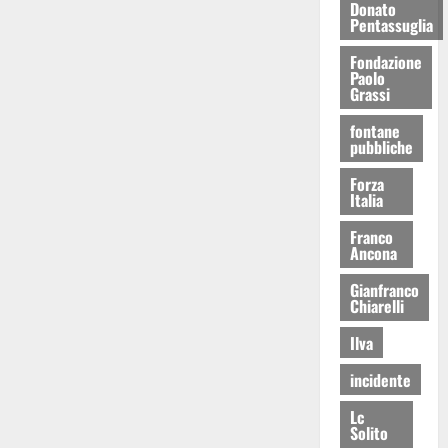
Donato
Pentassuglia
Fondazione
Paolo
Grassi
fontane
pubbliche
Forza
Italia
Franco
Ancona
Gianfranco
Chiarelli
Ilva
incidente
Lc
Solito