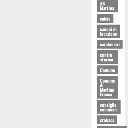
AS
Martina
calcio
canoni di
locazione
carabinieri
centro
storico
Comune
Comune
di
Martina
Franca
consiglio
comunale
cronaca