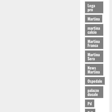
Lega
pro
Martina
martina
calcio
Martina
Franca
Martina
Sera
News
Martina
Ospedale
palazzo
ducale
Pd