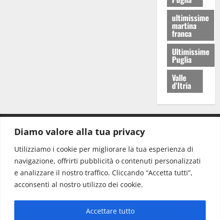
ultimissime
martina
franca
Ultimissime
Puglia
Valle
d'Itria
Diamo valore alla tua privacy
CONTATTI.
Utilizziamo i cookie per migliorare la tua esperienza di
navigazione, offrirti pubblicità o contenuti personalizzati
Redazione:
redazione@www.martinasera.it
e analizzare il nostro traffico. Cliccando “Accetta tutti”,
Direttore:
direttore@www.martinasera.it
acconsenti al nostro utilizzo dei cookie.
Info & Commerciale:
info@www.martinasera.it
Accettare tutto