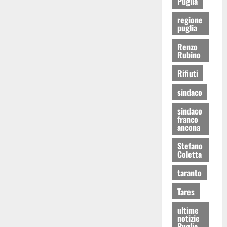
Puglia
regione
puglia
Renzo
Rubino
Rifiuti
sindaco
sindaco
franco
ancona
Stefano
Coletta
taranto
Tares
ultime
notizie
Puglia