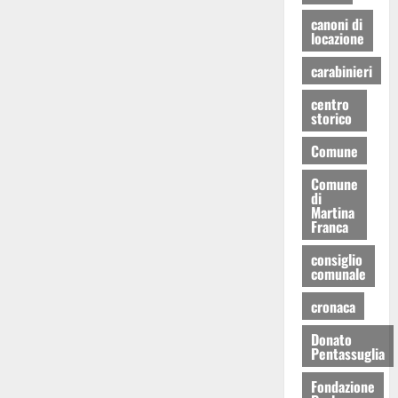
canoni di
locazione
carabinieri
centro
storico
Comune
Comune
di
Martina
Franca
consiglio
comunale
cronaca
Donato
Pentassuglia
Fondazione