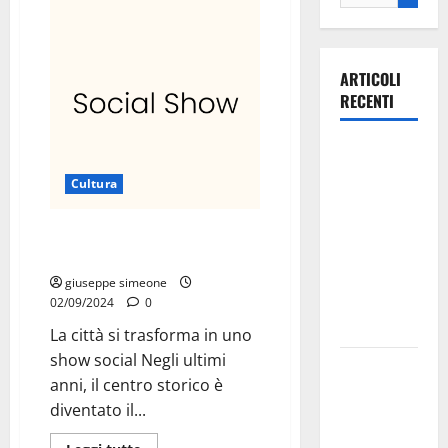
ARTICOLI
RECENTI
Ospedale di
Martina
Cultura
Franca,
Forza Italia
Tutto è diventato il
annuncia la
palcoscenico
protesta:
giuseppe simeone
sit-in lunedì
02/09/2024
0
10 agosto
La città si trasforma in uno
show social Negli ultimi
Il Comune
anni, il centro storico è
di Martina
diventato il...
Franca
pubblica il