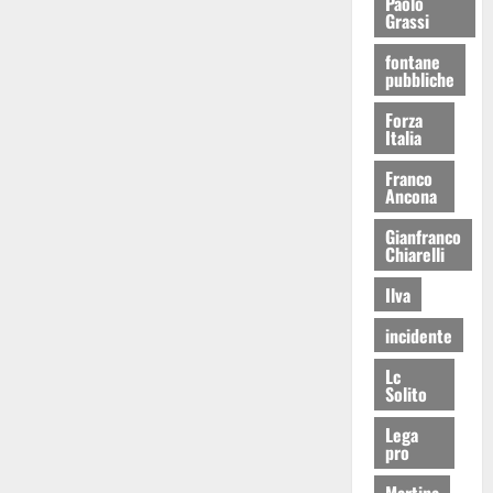
Paolo
Grassi
fontane
pubbliche
Forza
Italia
Franco
Ancona
Gianfranco
Chiarelli
Ilva
incidente
Lc
Solito
Lega
pro
Martina