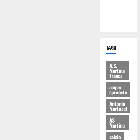
ai 15 nuovi
Fucilieri
dell’Aria
TAGS
A.S.
Martina
Franca
acqua
sprecata
Antonio
Martucci
AS
Martina
calcio