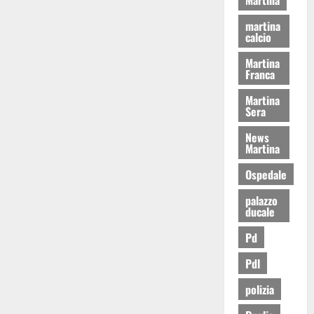
martina
calcio
Martina
Franca
Martina
Sera
News
Martina
Ospedale
palazzo
ducale
Pd
Pdl
polizia