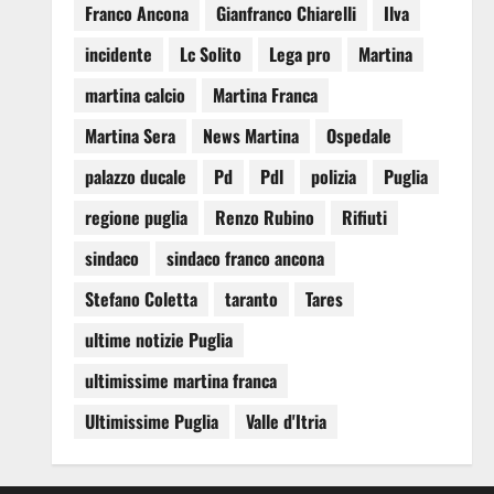
Franco Ancona
Gianfranco Chiarelli
Ilva
incidente
Lc Solito
Lega pro
Martina
martina calcio
Martina Franca
Martina Sera
News Martina
Ospedale
palazzo ducale
Pd
Pdl
polizia
Puglia
regione puglia
Renzo Rubino
Rifiuti
sindaco
sindaco franco ancona
Stefano Coletta
taranto
Tares
ultime notizie Puglia
ultimissime martina franca
Ultimissime Puglia
Valle d'Itria