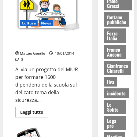
Paolo
Grassi
fontane
pubbliche
Cultura
News
Forza
Italia
Formazione alla sicurezza nelle
scuole
Franco
Ancona
Matteo Gentile
10/01/2014
0
Gianfranco
Al via un progetto del MIUR
Chiarelli
per formare 1600
Ilva
dipendenti della scuola sul
delicato tema della
incidente
sicurezza...
Lc
Solito
Leggi tutto
Lega
pro
Martina