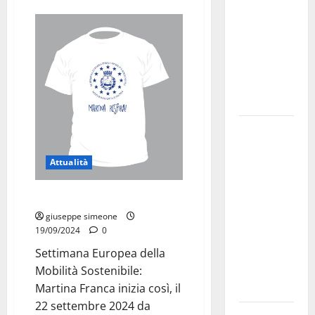
bando
alloggi ERP
2026:
domande
dal 26
agosto
La gara
ciclistica
Attualità
dei Giochi
attraversa
Martina Franca Respira!
Martina
Franca:
giuseppe simeone
19/09/2024
0
ecco le
strade
Settimana Europea della
interessate
Mobilità Sostenibile:
e gli orari
Martina Franca inizia così, il
22 settembre 2024 da