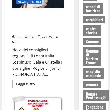
News
Politica
canoni di
locazione
“Le visite della Gentile a
carabinieri
ospedali provincia tarantina
fanno parte di un tour
centro
elettorale”
storico
martinapress
27/02/2014
Comune
0
Nota dei consiglieri
Comune
di
regionali di Forza Italia
Martina
Lospinuso, Sala e Cristella I
Franca
Consiglieri Regionali jonici
consiglio
PDL-FORZA ITALIA...
comunale
Leggi tutto
cronaca
Donato
Pentassuglia
Fondazione