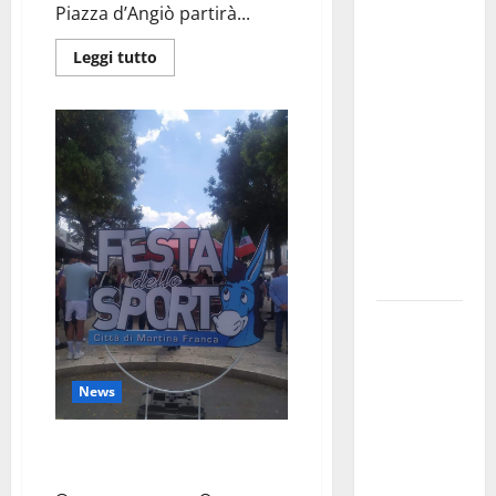
Martina
Piazza d’Angiò partirà...
Franca
investe
Leggi tutto
sulle
famiglie: in
arrivo tre
seminari
dedicati ad
adolescenti,
genitori ed
empatia
Aeronautica
Militare, al
16° Stormo
News
di Martina
Franca
Martina Franca – Che bello è
consegnati
arrivata la festa dello sport!!
i Baschi Blu