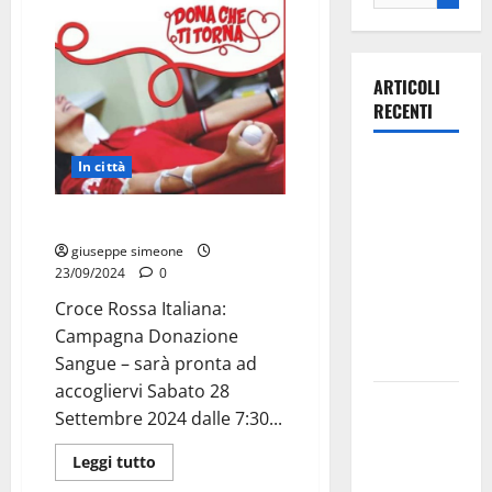
ARTICOLI
RECENTI
Ospedale di
In città
Martina
Franca,
Dona il Sangue, Salva Vite!
Forza Italia
giuseppe simeone
23/09/2024
0
annuncia la
protesta:
Croce Rossa Italiana:
sit-in lunedì
Campagna Donazione
10 agosto
Sangue – sarà pronta ad
accogliervi Sabato 28
Il Comune
Settembre 2024 dalle 7:30...
di Martina
Franca
Leggi tutto
pubblica il