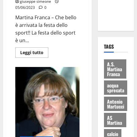
giuseppe simeone
ai 15 nuovi
05/06/2023
0
Fucilieri
Martina Franca – Che bello
dell’Aria
è arrivata la festa dello
sport!! La festa dello sport
è un...
TAGS
Leggi tutto
A.S.
Martina
Franca
acqua
sprecata
Antonio
Martucci
AS
Martina
calcio