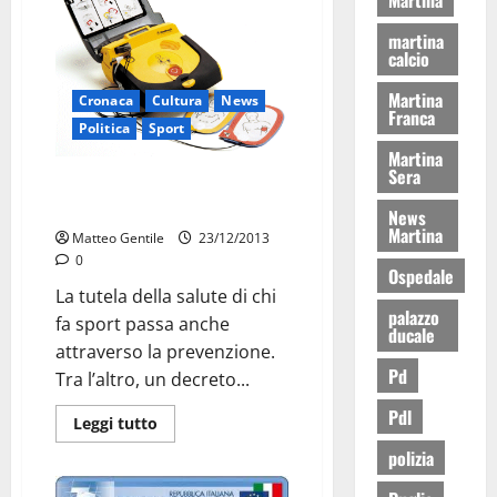
martina
calcio
Martina
Cronaca
Cultura
News
Franca
Politica
Sport
Martina
Sera
In arrivo tre defibrillatori per lo
sport
News
Martina
Matteo Gentile
23/12/2013
0
Ospedale
La tutela della salute di chi
palazzo
fa sport passa anche
ducale
attraverso la prevenzione.
Pd
Tra l’altro, un decreto...
Pdl
Leggi tutto
polizia