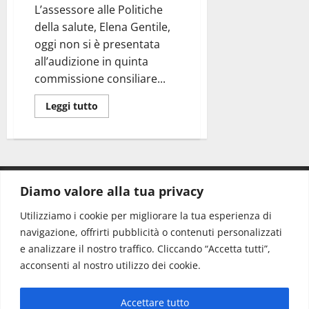
L’assessore alle Politiche
della salute, Elena Gentile,
oggi non si è presentata
all’audizione in quinta
commissione consiliare...
Leggi tutto
Diamo valore alla tua privacy
CONTATTI.
Utilizziamo i cookie per migliorare la tua esperienza di
navigazione, offrirti pubblicità o contenuti personalizzati
Redazione:
redazione@www.martinasera.it
e analizzare il nostro traffico. Cliccando “Accetta tutti”,
Direttore:
direttore@www.martinasera.it
acconsenti al nostro utilizzo dei cookie.
Info & Commerciale:
info@www.martinasera.it
Accettare tutto