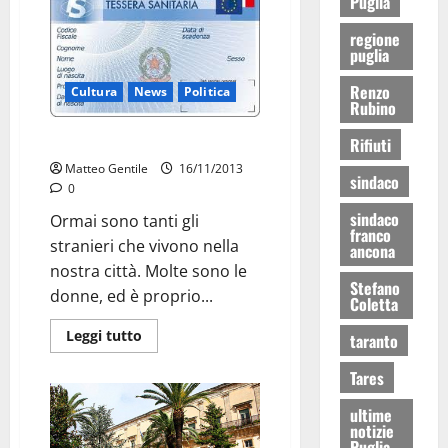
Puglia
regione
puglia
Renzo
Cultura
News
Politica
Rubino
Salute e immigrazione
Rifiuti
Matteo Gentile
16/11/2013
sindaco
0
sindaco
Ormai sono tanti gli
franco
stranieri che vivono nella
ancona
nostra città. Molte sono le
Stefano
donne, ed è proprio...
Coletta
Leggi tutto
taranto
Tares
ultime
notizie
Puglia