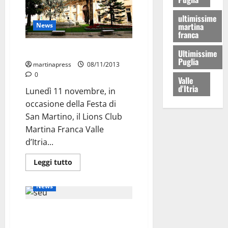
ultimissime
martina
News
franca
“La salute in piazza”
Ultimissime
Puglia
martinapress
08/11/2013
0
Valle
d'Itria
Lunedì 11 novembre, in
occasione della Festa di
San Martino, il Lions Club
Martina Franca Valle
d’Itria...
Leggi tutto
Attualità
Cronaca
News
Salute: attenti alla SEU, è
pericolosa