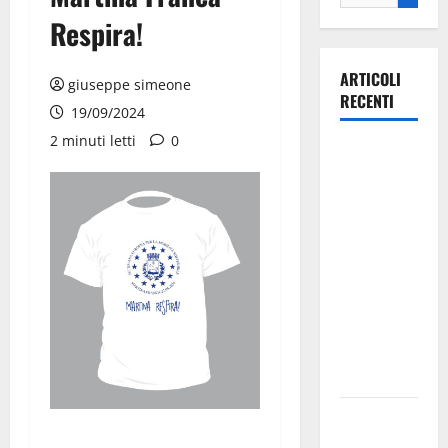
Respira!
ARTICOLI
giuseppe simeone
RECENTI
19/09/2024
2 minuti letti
0
La gara
ciclistica
dei Giochi
attraversa
Martina
Franca:
ecco le
strade
interessate
e gli orari
Martina
Franca