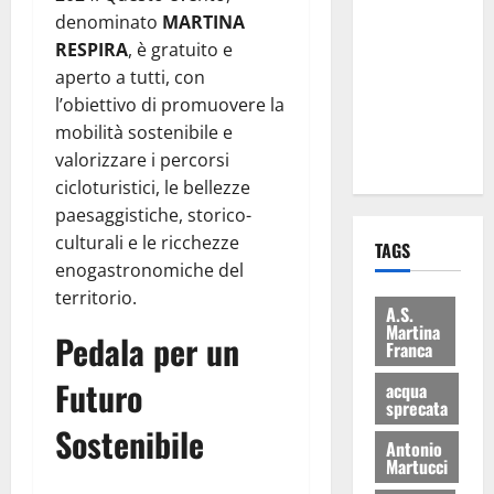
Martina
denominato
MARTINA
Franca: Il
RESPIRA
, è gratuito e
sindaco non
aperto a tutti, con
ha fatto le
l’obiettivo di promuovere la
scuse alla
mobilità sostenibile e
Lillo
valorizzare i percorsi
cicloturistici, le bellezze
paesaggistiche, storico-
culturali e le ricchezze
TAGS
enogastronomiche del
territorio.
A.S.
Martina
Pedala per un
Franca
Futuro
acqua
sprecata
Sostenibile
Antonio
Martucci