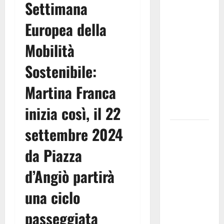
Settimana
investe
sulle
Europea della
famiglie: in
Mobilità
arrivo tre
seminari
Sostenibile:
dedicati ad
adolescenti,
Martina Franca
genitori ed
inizia così, il 22
empatia
settembre 2024
Aeronautica
Militare, al
da Piazza
16° Stormo
di Martina
d’Angiò partirà
Franca
una ciclo
consegnati
i Baschi Blu
passeggiata
ai 15 nuovi