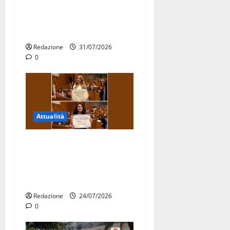
Stormo di Martina Franca
consegnati i Baschi Blu ai
15 nuovi Fucilieri dell’Aria
Redazione
31/07/2026
0
Attualità
Due giovani di Martina
Franca tra le eccellenze
universitarie italiane:
premiate a Montecitorio
Redazione
24/07/2026
0