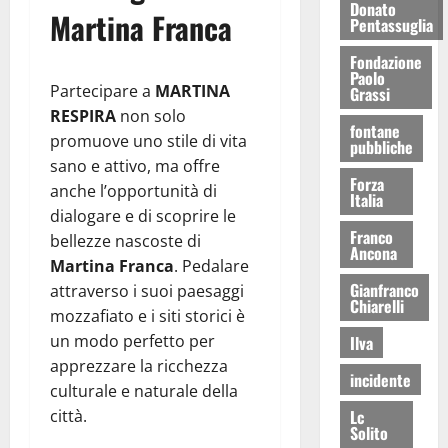
Donato
Martina Franca
Pentassuglia
Fondazione
Paolo
Partecipare a
MARTINA
Grassi
RESPIRA
non solo
fontane
promuove uno stile di vita
pubbliche
sano e attivo, ma offre
Forza
anche l’opportunità di
Italia
dialogare e di scoprire le
Franco
bellezze nascoste di
Ancona
Martina Franca
. Pedalare
Gianfranco
attraverso i suoi paesaggi
Chiarelli
mozzafiato e i siti storici è
un modo perfetto per
Ilva
apprezzare la ricchezza
incidente
culturale e naturale della
Lc
città.
Solito