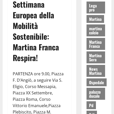
Settimana
Lega
pro
Europea della
Martina
Mobilità
martina
calcio
Sostenibile:
Martina
Martina Franca
Franca
Respira!
Martina
Sera
News
Martina
PARTENZA ore 9.00, Piazza
F. D’Angiò, a seguire Via S.
Ospedale
Eligio, Corso Messapia,
palazzo
Piazza XX Settembre,
ducale
Piazza Roma, Corso
Pd
Vittorio Emanuele,Piazza
Plebiscito, Piazza M.