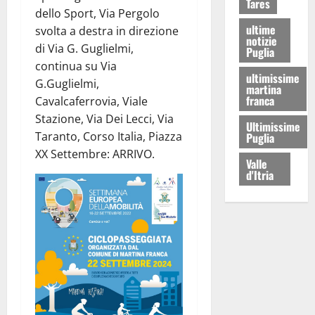
Tares
dello Sport, Via Pergolo
ultime
svolta a destra in direzione
notizie
di Via G. Guglielmi,
Puglia
continua su Via
ultimissime
G.Guglielmi,
martina
franca
Cavalcaferrovia, Viale
Stazione, Via Dei Lecci, Via
Ultimissime
Taranto, Corso Italia, Piazza
Puglia
XX Settembre: ARRIVO.
Valle
d'Itria