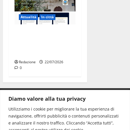
Attualità
In città
Parcheggi a Martina Franca,
cambia tutto: abbonamenti
online sul nuovo portale
Muvin
Redazione
22/07/2026
0
Diamo valore alla tua privacy
CONTATTI.
Utilizziamo i cookie per migliorare la tua esperienza di
navigazione, offrirti pubblicità o contenuti personalizzati
Redazione:
redazione@www.martinasera.it
e analizzare il nostro traffico. Cliccando “Accetta tutti”,
Direttore:
direttore@www.martinasera.it
acconsenti al nostro utilizzo dei cookie.