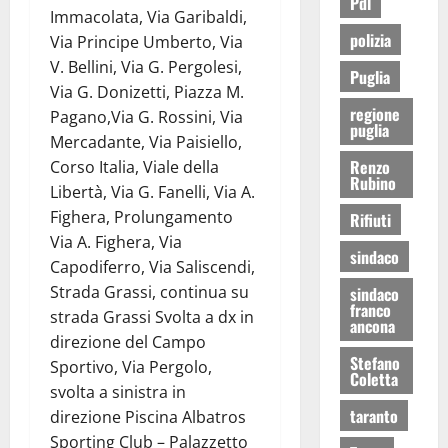
Pdl
Immacolata, Via Garibaldi,
polizia
Via Principe Umberto, Via
V. Bellini, Via G. Pergolesi,
Puglia
Via G. Donizetti, Piazza M.
regione
Pagano,Via G. Rossini, Via
puglia
Mercadante, Via Paisiello,
Renzo
Corso Italia, Viale della
Rubino
Libertà, Via G. Fanelli, Via A.
Fighera, Prolungamento
Rifiuti
Via A. Fighera, Via
sindaco
Capodiferro, Via Saliscendi,
Strada Grassi, continua su
sindaco
franco
strada Grassi Svolta a dx in
ancona
direzione del Campo
Stefano
Sportivo, Via Pergolo,
Coletta
svolta a sinistra in
taranto
direzione Piscina Albatros
Sporting Club – Palazzetto