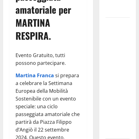
Fucilieri
amatoriale per
dell’Aria
MARTINA
Martina
Franca,
RESPIRA.
Marraffa
attacca
Regione e
Evento Gratuito, tutti
Comune:
possono partecipare.
“Nuovi
Martina Franca
si prepara
medici solo
a celebrare la Settimana
a
Europea della Mobilità
novembre.
Sostenibile con un evento
Faremo
speciale: una ciclo
accesso agli
passeggiata amatoriale che
atti su Tari,
partirà da Piazza Filippo
rifiuti e
d’Angiò il 22 settembre
bilancio”
2024. Questo evento,