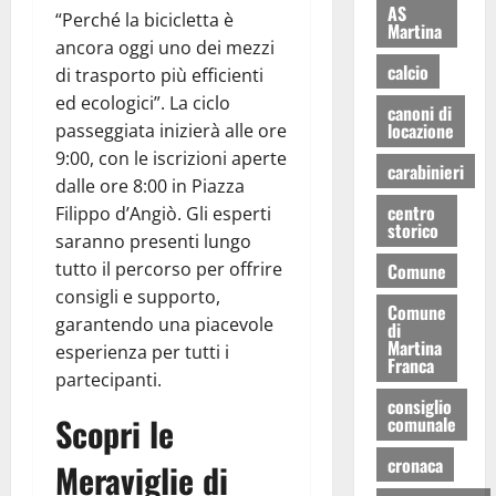
AS
“Perché la bicicletta è
Martina
ancora oggi uno dei mezzi
calcio
di trasporto più efficienti
ed ecologici”. La ciclo
canoni di
locazione
passeggiata inizierà alle ore
9:00, con le iscrizioni aperte
carabinieri
dalle ore 8:00 in Piazza
centro
Filippo d’Angiò. Gli esperti
storico
saranno presenti lungo
tutto il percorso per offrire
Comune
consigli e supporto,
Comune
garantendo una piacevole
di
Martina
esperienza per tutti i
Franca
partecipanti.
consiglio
Scopri le
comunale
cronaca
Meraviglie di