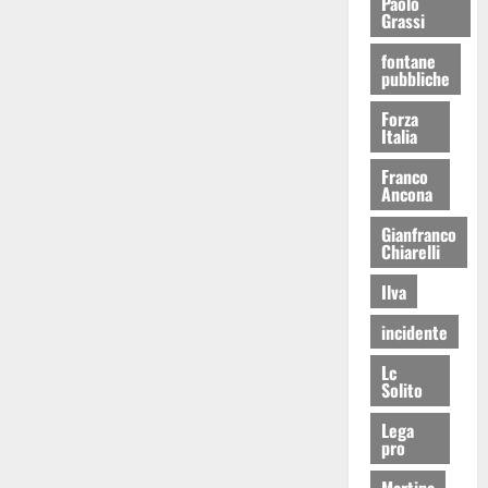
Paolo
Grassi
fontane
pubbliche
Forza
Italia
Franco
Ancona
Gianfranco
Chiarelli
Ilva
incidente
Lc
Solito
Lega
pro
Martina