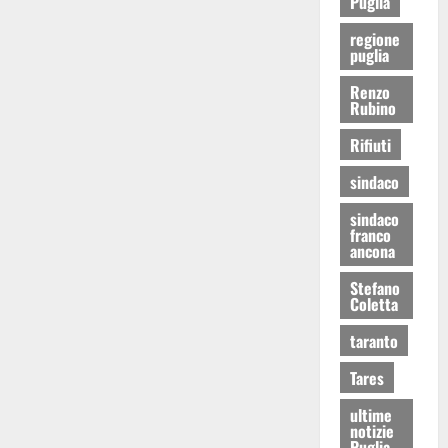
Puglia
regione
puglia
Renzo
Rubino
Rifiuti
sindaco
sindaco
franco
ancona
Stefano
Coletta
taranto
Tares
ultime
notizie
Puglia