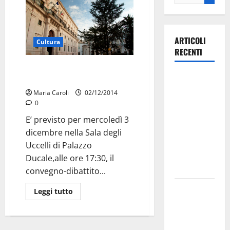
ARTICOLI
Cultura
RECENTI
Progetto per sensibilizzare gli
Ospedale di
studenti alla “diversità”
Martina
Maria Caroli
02/12/2014
Franca,
0
Forza Italia
E’ previsto per mercoledì 3
annuncia la
dicembre nella Sala degli
protesta:
Uccelli di Palazzo
sit-in lunedì
Ducale,alle ore 17:30, il
10 agosto
convegno-dibattito...
Il Comune
Leggi tutto
di Martina
Franca
pubblica il