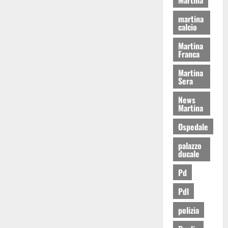
martina
calcio
Martina
Franca
Martina
Sera
News
Martina
Ospedale
palazzo
ducale
Pd
Pdl
polizia