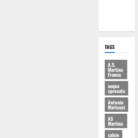
ai 15 nuovi
Fucilieri
dell’Aria
TAGS
A.S.
Martina
Franca
acqua
sprecata
Antonio
Martucci
AS
Martina
calcio