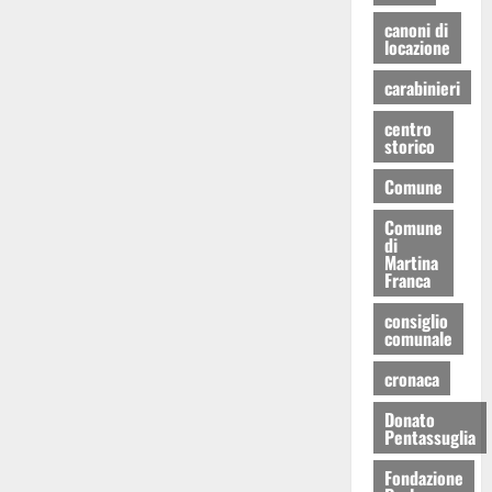
canoni di
locazione
carabinieri
centro
storico
Comune
Comune
di
Martina
Franca
consiglio
comunale
cronaca
Donato
Pentassuglia
Fondazione