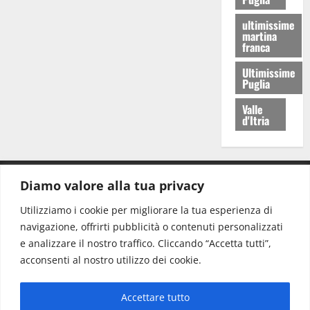
ultimissime
martina
franca
Ultimissime
Puglia
Valle
d'Itria
Diamo valore alla tua privacy
CONTATTI.
Utilizziamo i cookie per migliorare la tua esperienza di
navigazione, offrirti pubblicità o contenuti personalizzati
Redazione:
redazione@www.martinasera.it
e analizzare il nostro traffico. Cliccando “Accetta tutti”,
Direttore:
direttore@www.martinasera.it
acconsenti al nostro utilizzo dei cookie.
Info & Commerciale:
info@www.martinasera.it
Accettare tutto