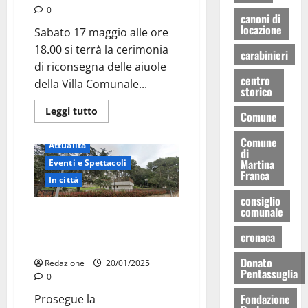
0
canoni di
locazione
Sabato 17 maggio alle ore
18.00 si terrà la cerimonia
carabinieri
di riconsegna delle aiuole
centro
della Villa Comunale...
storico
Leggi tutto
Comune
Comune
Attualità
di
Martina
Eventi e Spettacoli
Franca
In città
consiglio
comunale
Villetta Fabbrica Rossa: nuovi
interventi per eventi e
cronaca
inclusività
Donato
Redazione
20/01/2025
Pentassuglia
0
Fondazione
Prosegue la