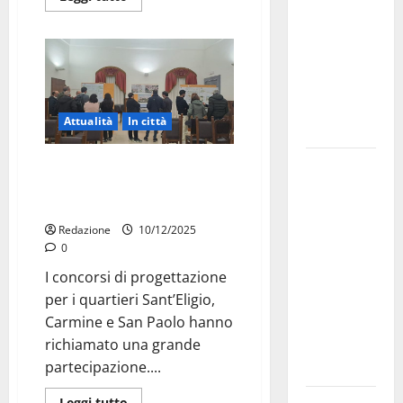
bando
alloggi ERP
2026:
domande
dal 26
Attualità
In città
agosto
La gara
Concorsi di progettazione:
ampia partecipazione ai
ciclistica
progetti urbani locali
dei Giochi
Redazione
10/12/2025
attraversa
0
Martina
I concorsi di progettazione
Franca:
per i quartieri Sant’Eligio,
ecco le
Carmine e San Paolo hanno
strade
richiamato una grande
interessate
partecipazione....
e gli orari
Leggi tutto