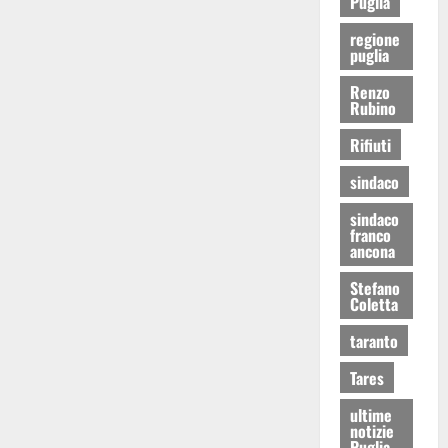
Puglia
regione
puglia
Renzo
Rubino
Rifiuti
sindaco
sindaco
franco
ancona
Stefano
Coletta
taranto
Tares
ultime
notizie
Puglia