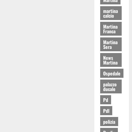
martina
calcio
Martina
Franca
Martina
Sera
News
Martina
Ospedale
palazzo
ducale
Pd
Pdl
polizia