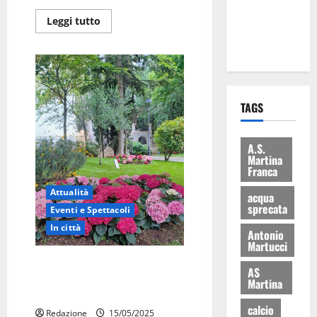
ai 15 nuovi
Leggi tutto
Fucilieri
dell’Aria
TAGS
A.S.
Martina
Franca
Attualità
acqua
sprecata
Eventi e Spettacoli
In città
Antonio
Martucci
Villa Garibaldi in festa: aiuole
AS
riqualificate riconsegnate alla
Martina
città
calcio
Redazione
15/05/2025