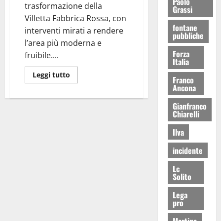
Paolo
trasformazione della
Grassi
Villetta Fabbrica Rossa, con
fontane
interventi mirati a rendere
pubbliche
l’area più moderna e
Forza
fruibile....
Italia
Leggi tutto
Franco
Ancona
Gianfranco
Chiarelli
Ilva
incidente
Lc
Solito
Lega
pro
Martina