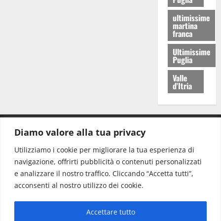
ultimissime
martina
franca
Ultimissime
Puglia
Valle
d'Itria
Diamo valore alla tua privacy
CONTATTI.
Utilizziamo i cookie per migliorare la tua esperienza di
navigazione, offrirti pubblicità o contenuti personalizzati
Redazione:
redazione@www.martinasera.it
e analizzare il nostro traffico. Cliccando “Accetta tutti”,
Direttore:
direttore@www.martinasera.it
acconsenti al nostro utilizzo dei cookie.
Info & Commerciale:
info@www.martinasera.it
Accettare tutto