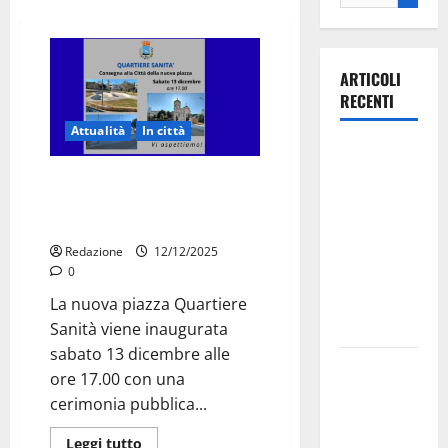
ARTICOLI
RECENTI
Attualità
In città
Ospedale di
Martina
Quartiere Sanità, uno spazio
Franca,
rinnovato: sabato
l’inaugurazione della piazza
Forza Italia
annuncia la
Redazione
12/12/2025
0
protesta:
sit-in lunedì
La nuova piazza Quartiere
10 agosto
Sanità viene inaugurata
sabato 13 dicembre alle
Il Comune
ore 17.00 con una
di Martina
cerimonia pubblica...
Franca
pubblica il
Leggi tutto