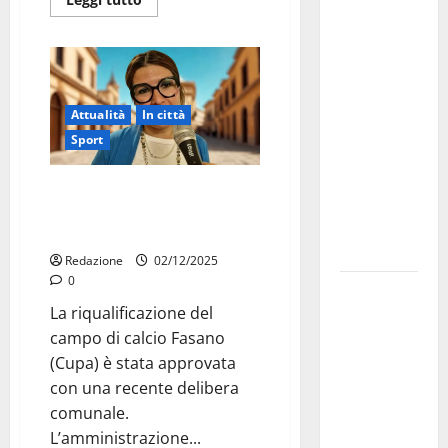
Martina
Franca
investe
sulle
famiglie: in
Attualità
In città
arrivo tre
Sport
seminari
dedicati ad
Riqualificazione campo di calcio
adolescenti,
Fasano (Cupa): via libera al
genitori ed
progetto di ammodernamento
empatia
Redazione
02/12/2025
0
Aeronautica
La riqualificazione del
Militare, al
campo di calcio Fasano
16° Stormo
(Cupa) è stata approvata
di Martina
con una recente delibera
Franca
comunale.
consegnati
L’amministrazione...
i Baschi Blu