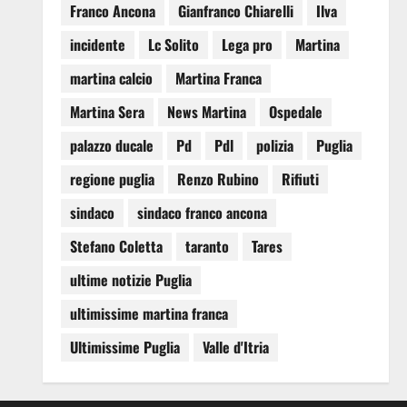
Franco Ancona
Gianfranco Chiarelli
Ilva
incidente
Lc Solito
Lega pro
Martina
martina calcio
Martina Franca
Martina Sera
News Martina
Ospedale
palazzo ducale
Pd
Pdl
polizia
Puglia
regione puglia
Renzo Rubino
Rifiuti
sindaco
sindaco franco ancona
Stefano Coletta
taranto
Tares
ultime notizie Puglia
ultimissime martina franca
Ultimissime Puglia
Valle d'Itria