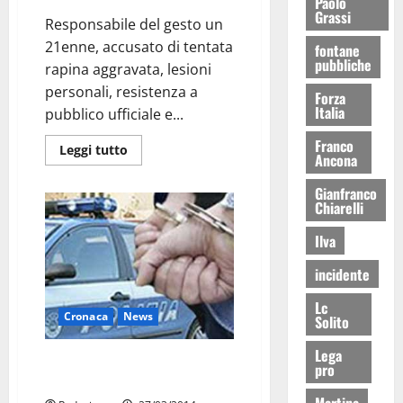
Paolo
Grassi
Responsabile del gesto un
21enne, accusato di tentata
fontane
pubbliche
rapina aggravata, lesioni
personali, resistenza a
Forza
Italia
pubblico ufficiale e...
Franco
Leggi tutto
Ancona
Gianfranco
Chiarelli
Ilva
incidente
Lc
Cronaca
News
Solito
Lega
Taranto, tenta rapina con
pro
cacciavite: arrestato
Martina