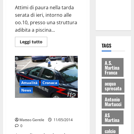
ai 15 nuovi
Attimi di paura nella tarda
Fucilieri
serata di ieri, intorno alle
dell’Aria
oo.10, presso una struttura
adibita a piscina...
Leggi tutto
TAGS
A.S.
Martina
Franca
acqua
Attualità
Cronaca
sprecata
News
Antonio
Martucci
Rapinata ieri sera cassiera a
Martina Franca
AS
Martina
Matteo Gentile
11/05/2014
0
calcio