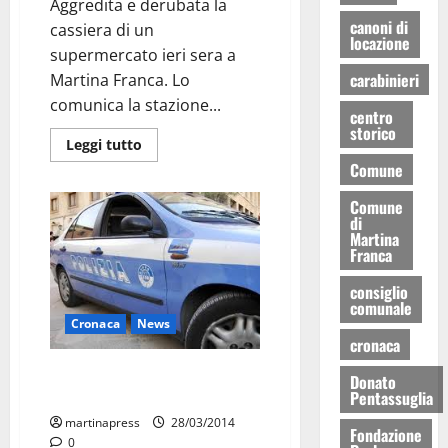
Aggredita e derubata la
canoni di
cassiera di un
locazione
supermercato ieri sera a
carabinieri
Martina Franca. Lo
comunica la stazione...
centro
storico
Leggi tutto
Comune
Comune
di
Martina
Franca
consiglio
comunale
Cronaca
News
cronaca
Minaccia i farmacisti con una
Donato
catena, un arresto a Bari
Pentassuglia
martinapress
28/03/2014
Fondazione
0