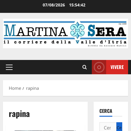
07/08/2026
15:54:42
VIVERE
Home
rapina
rapina
CERCA