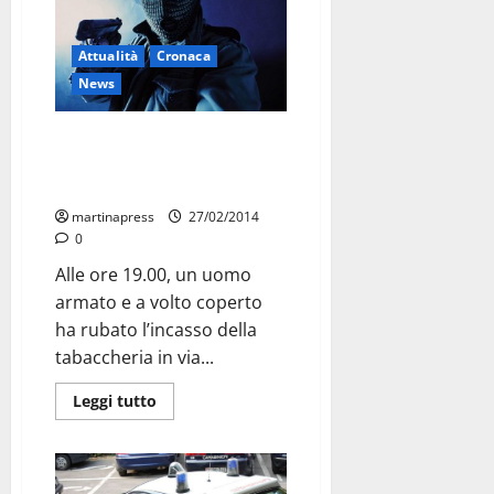
Attualità
Cronaca
News
Emergenza furti ai
commercianti. Ieri sera vittima
un tabaccaio
martinapress
27/02/2014
0
Alle ore 19.00, un uomo
armato e a volto coperto
ha rubato l’incasso della
tabaccheria in via...
Leggi tutto