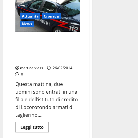
Attualità
Cronaca
News
Rapina in banca a Locorotondo.
Si cercano eventuali
collegamenti con gli episodi di
Martina
martinapress
26/02/2014
0
Questa mattina, due
uomini sono entrati in una
filiale dell’istituto di credito
di Locorotondo armati di
taglierino....
Leggi tutto