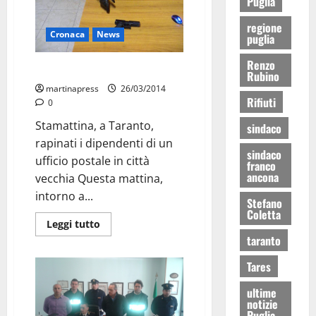
Puglia
regione
Cronaca
News
puglia
Renzo
Pistola finta, rapina vera
Rubino
martinapress
26/03/2014
Rifiuti
0
Stamattina, a Taranto,
sindaco
rapinati i dipendenti di un
sindaco
ufficio postale in città
franco
ancona
vecchia Questa mattina,
intorno a...
Stefano
Coletta
Leggi tutto
taranto
Tares
ultime
notizie
Puglia