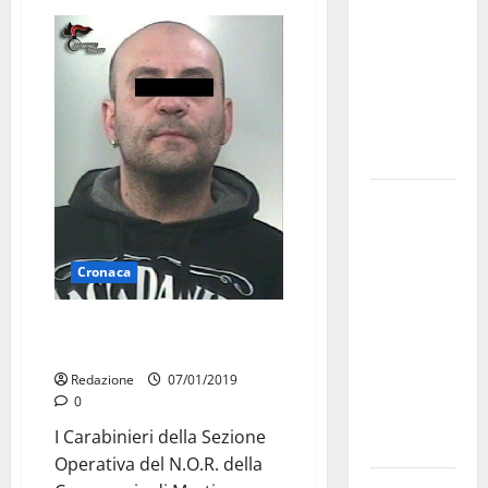
bando
alloggi ERP
2026:
domande
dal 26
agosto
La gara
ciclistica
dei Giochi
Cronaca
attraversa
Martina
Rapinano una sala slot
Franca:
arrestato uno degli autori
ecco le
Redazione
07/01/2019
strade
0
interessate
I Carabinieri della Sezione
e gli orari
Operativa del N.O.R. della