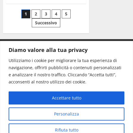
1
2
3
4
5
Successivo
Diamo valore alla tua privacy
CONTATTI.
Utilizziamo i cookie per migliorare la tua esperienza di
navigazione, offrirti pubblicità o contenuti personalizzati
Redazione:
redazione@www.martinasera.it
e analizzare il nostro traffico. Cliccando “Accetta tutti”,
Direttore:
direttore@www.martinasera.it
acconsenti al nostro utilizzo dei cookie.
Info & Commerciale:
info@www.martinasera.it
Accettare tutto
Home
News
Vivere la città
EVENTI
Salute
Il Blog del Direttore
Contatti
Personalizza
Copyright © All rights reserved.
|
MoreNews
di AF
Rifiuta tutto