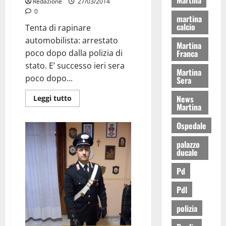
Redazione
27/03/2014
0
martina
calcio
Tenta di rapinare
automobilista: arrestato
Martina
Franca
poco dopo dalla polizia di
stato. E’ successo ieri sera
Martina
poco dopo...
Sera
News
Leggi tutto
Martina
Ospedale
palazzo
ducale
Pd
Pdl
polizia