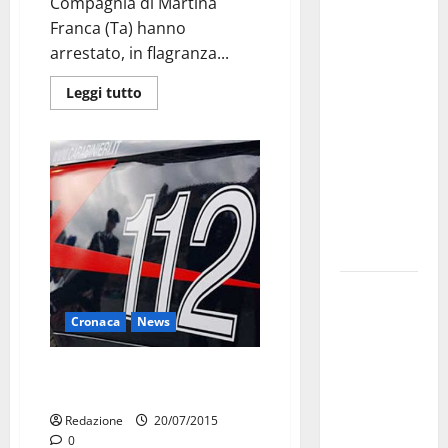
Martina
Compagnia di Martina
Franca
Franca (Ta) hanno
investe
arrestato, in flagranza...
sulle
Leggi tutto
famiglie: in
arrivo tre
seminari
dedicati ad
adolescenti,
genitori ed
empatia
Aeronautica
Militare, al
Cronaca
News
16° Stormo
di Martina
Rapina a mano armata in
Franca
Contrada Cuoco
consegnati
Redazione
20/07/2015
i Baschi Blu
0