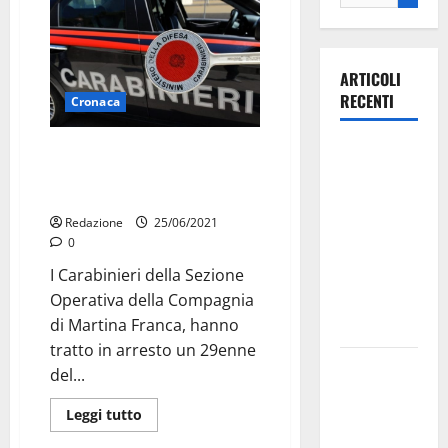
ARTICOLI
RECENTI
Cronaca
Ospedale di
Martina Franca (TA): Arrestato
29enne per rapina e porto di
Martina
coltello
Franca,
Redazione
25/06/2021
Forza Italia
0
annuncia la
I Carabinieri della Sezione
protesta:
Operativa della Compagnia
sit-in lunedì
di Martina Franca, hanno
10 agosto
tratto in arresto un 29enne
Il Comune
del...
di Martina
Leggi tutto
Franca
pubblica il