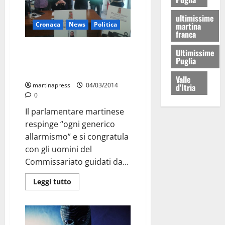
ultimissime
martina
Cronaca
News
Politica
franca
Chiarelli plaude l’operazione di
Ultimissime
Puglia
Polizia per la cattura del
rapinatore seriale
Valle
martinapress
04/03/2014
d'Itria
0
Il parlamentare martinese
respinge “ogni generico
allarmismo” e si congratula
con gli uomini del
Commissariato guidati da...
Leggi tutto