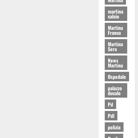
martina
calcio
Martina
Franca
Martina
Sera
News
Martina
Ospedale
palazzo
ducale
Pd
Pdl
polizia