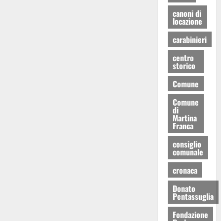
canoni di
locazione
carabinieri
centro
storico
Comune
Comune
di
Martina
Franca
consiglio
comunale
cronaca
Donato
Pentassuglia
Fondazione