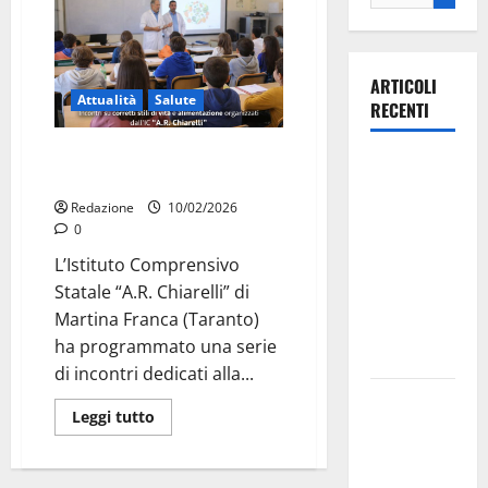
ARTICOLI
Attualità
Salute
RECENTI
Martina Franca, a scuola
Ospedale di
incontri su stili di vita e dieta
Martina
Redazione
10/02/2026
Franca,
0
Forza Italia
L’Istituto Comprensivo
annuncia la
Statale “A.R. Chiarelli” di
protesta:
Martina Franca (Taranto)
sit-in lunedì
ha programmato una serie
10 agosto
di incontri dedicati alla...
Il Comune
Leggi tutto
di Martina
Franca
pubblica il