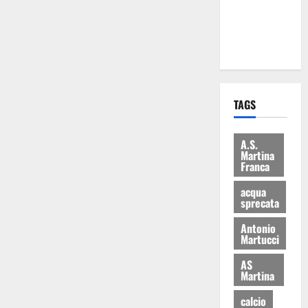
ai 15 nuovi
Fucilieri
dell’Aria
TAGS
A.S.
Martina
Franca
acqua
sprecata
Antonio
Martucci
AS
Martina
calcio