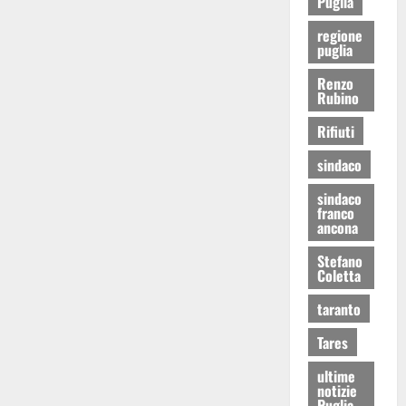
Puglia
regione
puglia
Renzo
Rubino
Rifiuti
sindaco
sindaco
franco
ancona
Stefano
Coletta
taranto
Tares
ultime
notizie
Puglia