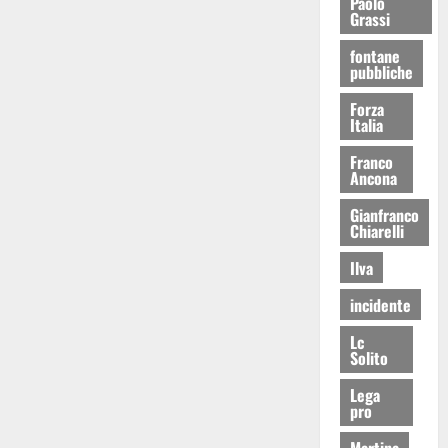
Paolo
Grassi
fontane
pubbliche
Forza
Italia
Franco
Ancona
Gianfranco
Chiarelli
Ilva
incidente
Lc
Solito
Lega
pro
Martina