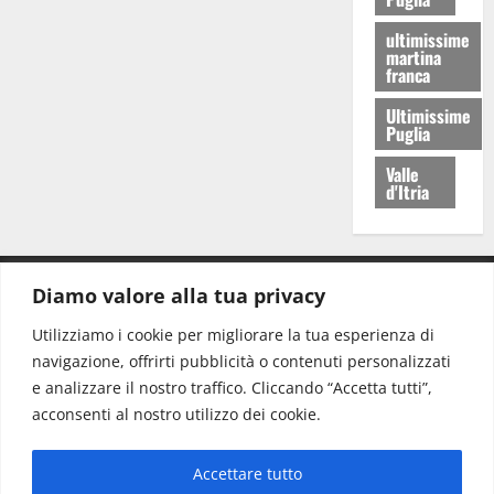
ultimissime
martina
franca
Ultimissime
Puglia
Valle
d'Itria
Diamo valore alla tua privacy
CONTATTI.
Utilizziamo i cookie per migliorare la tua esperienza di
navigazione, offrirti pubblicità o contenuti personalizzati
Redazione:
redazione@www.martinasera.it
e analizzare il nostro traffico. Cliccando “Accetta tutti”,
Direttore:
direttore@www.martinasera.it
acconsenti al nostro utilizzo dei cookie.
Info & Commerciale:
info@www.martinasera.it
Accettare tutto