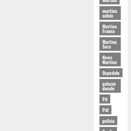
martina
calcio
Martina
Franca
Martina
Sera
News
Martina
Ospedale
palazzo
ducale
Pd
Pdl
polizia