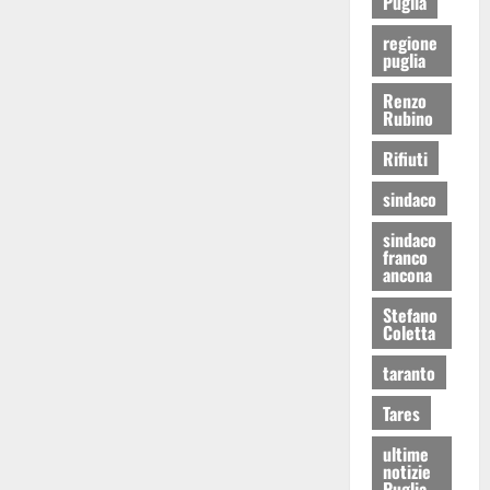
Puglia
regione
puglia
Renzo
Rubino
Rifiuti
sindaco
sindaco
franco
ancona
Stefano
Coletta
taranto
Tares
ultime
notizie
Puglia