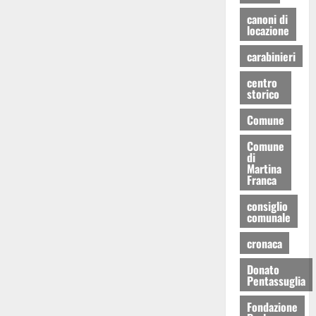
canoni di
locazione
carabinieri
centro
storico
Comune
Comune
di
Martina
Franca
consiglio
comunale
cronaca
Donato
Pentassuglia
Fondazione