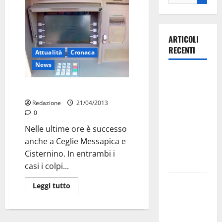
ARTICOLI
RECENTI
Attualità
Cronaca
News
Ospedale di
Martina
Bancomat nel mirino
Franca,
Redazione
21/04/2013
Forza Italia
0
annuncia la
Nelle ultime ore è successo
protesta:
anche a Ceglie Messapica e
sit-in lunedì
Cisternino. In entrambi i
10 agosto
casi i colpi...
Il Comune
Leggi tutto
di Martina
Franca
pubblica il