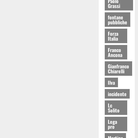
Paolo
Grassi
fontane
pubbliche
Forza
Italia
Franco
Ancona
Gianfranco
Chiarelli
Ilva
incidente
Lc
Solito
Lega
pro
Martina