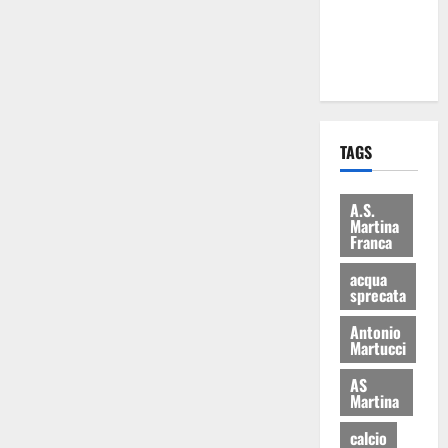
ai 15 nuovi
Fucilieri
dell’Aria
TAGS
A.S.
Martina
Franca
acqua
sprecata
Antonio
Martucci
AS
Martina
calcio