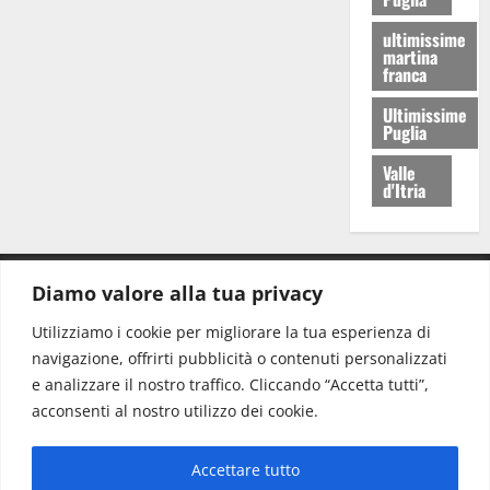
ultimissime
martina
franca
Ultimissime
Puglia
Valle
d'Itria
Diamo valore alla tua privacy
CONTATTI.
Utilizziamo i cookie per migliorare la tua esperienza di
navigazione, offrirti pubblicità o contenuti personalizzati
Redazione:
redazione@www.martinasera.it
e analizzare il nostro traffico. Cliccando “Accetta tutti”,
Direttore:
direttore@www.martinasera.it
acconsenti al nostro utilizzo dei cookie.
Info & Commerciale:
info@www.martinasera.it
Accettare tutto