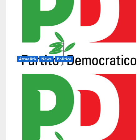
Attualità
News
Politica