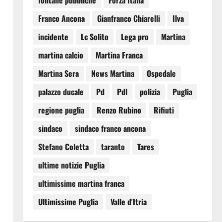
fontane pubbliche
Forza Italia
Franco Ancona
Gianfranco Chiarelli
Ilva
incidente
Lc Solito
Lega pro
Martina
martina calcio
Martina Franca
Martina Sera
News Martina
Ospedale
palazzo ducale
Pd
Pdl
polizia
Puglia
regione puglia
Renzo Rubino
Rifiuti
sindaco
sindaco franco ancona
Stefano Coletta
taranto
Tares
ultime notizie Puglia
ultimissime martina franca
Ultimissime Puglia
Valle d'Itria