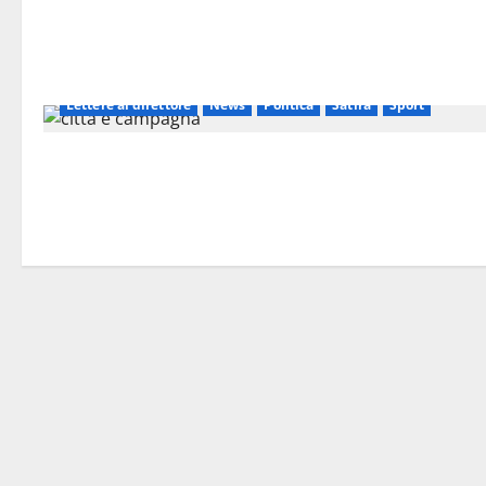
ambiente
Attualità
Cultura
Editoriali
Facciamo Piazza Pulita
Il Blog del Direttore
IN EVIDENZA
Lettere al direttore
News
Politica
Satira
Sport