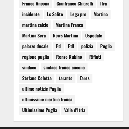
Franco Ancona
Gianfranco Chiarelli
Ilva
incidente
Lc Solito
Lega pro
Martina
martina calcio
Martina Franca
Martina Sera
News Martina
Ospedale
palazzo ducale
Pd
Pdl
polizia
Puglia
regione puglia
Renzo Rubino
Rifiuti
sindaco
sindaco franco ancona
Stefano Coletta
taranto
Tares
ultime notizie Puglia
ultimissime martina franca
Ultimissime Puglia
Valle d'Itria