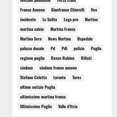
fontane pubbliche
Forza Italia
Franco Ancona
Gianfranco Chiarelli
Ilva
incidente
Lc Solito
Lega pro
Martina
martina calcio
Martina Franca
Martina Sera
News Martina
Ospedale
palazzo ducale
Pd
Pdl
polizia
Puglia
regione puglia
Renzo Rubino
Rifiuti
sindaco
sindaco franco ancona
Stefano Coletta
taranto
Tares
ultime notizie Puglia
ultimissime martina franca
Ultimissime Puglia
Valle d'Itria