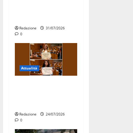
Stormo di Martina Franca
consegnati i Baschi Blu ai
15 nuovi Fucilieri dell’Aria
Redazione
31/07/2026
0
Attualità
Due giovani di Martina
Franca tra le eccellenze
universitarie italiane:
premiate a Montecitorio
Redazione
24/07/2026
0