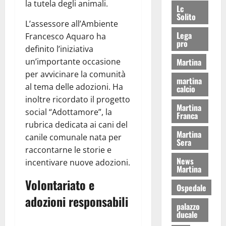
la tutela degli animali.
Lc
Solito
L’assessore all’Ambiente
Lega
Francesco Aquaro ha
pro
definito l’iniziativa
Martina
un’importante occasione
per avvicinare la comunità
martina
al tema delle adozioni. Ha
calcio
inoltre ricordato il progetto
Martina
social “Adottamore”, la
Franca
rubrica dedicata ai cani del
Martina
canile comunale nata per
Sera
raccontarne le storie e
News
incentivare nuove adozioni.
Martina
Volontariato e
Ospedale
adozioni responsabili
palazzo
ducale