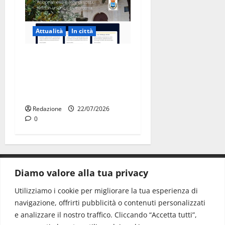
Attualità
In città
Parcheggi a Martina Franca,
cambia tutto: abbonamenti
online sul nuovo portale
Muvin
Redazione
22/07/2026
0
Diamo valore alla tua privacy
CONTATTI.
Utilizziamo i cookie per migliorare la tua esperienza di
navigazione, offrirti pubblicità o contenuti personalizzati
Redazione:
redazione@www.martinasera.it
e analizzare il nostro traffico. Cliccando “Accetta tutti”,
Direttore:
direttore@www.martinasera.it