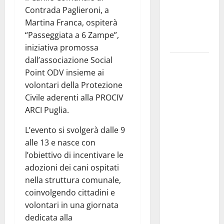
i Baschi Blu
Contrada Paglieroni, a
ai 15 nuovi
Martina Franca, ospiterà
Fucilieri
“Passeggiata a 6 Zampe”,
dell’Aria
iniziativa promossa
dall’associazione Social
Martina
Point ODV insieme ai
Franca,
volontari della Protezione
Marraffa
Civile aderenti alla PROCIV
attacca
ARCI Puglia.
Regione e
Comune:
L’evento si svolgerà dalle 9
“Nuovi
alle 13 e nasce con
medici solo
l’obiettivo di incentivare le
a
adozioni dei cani ospitati
novembre.
nella struttura comunale,
Faremo
coinvolgendo cittadini e
accesso agli
volontari in una giornata
atti su Tari,
dedicata alla