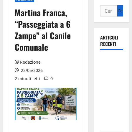
Martina Franca,
“Passeggiata a 6
Zampe” al Canile
ARTICOLI
RECENTI
Comunale
La gara
Redazione
ciclistica
22/05/2026
dei Giochi
2 minuti letti
0
attraversa
Martina
Franca:
ecco le
strade
interessate
e gli orari