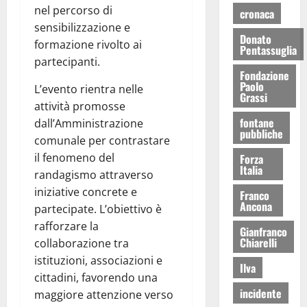
nel percorso di
cronaca
sensibilizzazione e
Donato
formazione rivolto ai
Pentassuglia
partecipanti.
Fondazione
Paolo
L’evento rientra nelle
Grassi
attività promosse
fontane
dall’Amministrazione
pubbliche
comunale per contrastare
il fenomeno del
Forza
Italia
randagismo attraverso
iniziative concrete e
Franco
Ancona
partecipate. L’obiettivo è
rafforzare la
Gianfranco
Chiarelli
collaborazione tra
istituzioni, associazioni e
Ilva
cittadini, favorendo una
incidente
maggiore attenzione verso