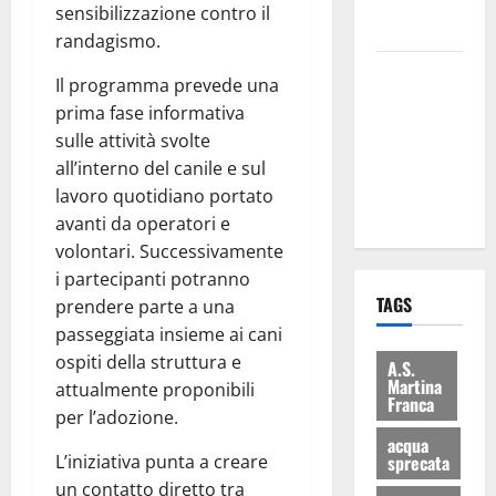
rifiuti e
sensibilizzazione contro il
bilancio”
randagismo.
Martina
Il programma prevede una
Franca: Il
prima fase informativa
sindaco non
sulle attività svolte
ha fatto le
all’interno del canile e sul
scuse alla
lavoro quotidiano portato
Lillo
avanti da operatori e
volontari. Successivamente
i partecipanti potranno
TAGS
prendere parte a una
passeggiata insieme ai cani
ospiti della struttura e
A.S.
Martina
attualmente proponibili
Franca
per l’adozione.
acqua
sprecata
L’iniziativa punta a creare
un contatto diretto tra