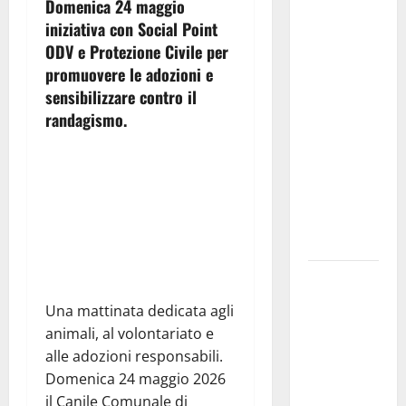
Domenica 24 maggio
Martina
iniziativa con Social Point
Franca
ODV e Protezione Civile per
investe
promuovere le adozioni e
sulle
sensibilizzare contro il
famiglie: in
randagismo.
arrivo tre
seminari
Segui il canale
dedicati ad
adolescenti,
PUGLIANEWS H24 su
genitori ed
WhatsApp
empatia
Aeronautica
Militare, al
Una mattinata dedicata agli
16° Stormo
animali, al volontariato e
di Martina
alle adozioni responsabili.
Franca
Domenica 24 maggio 2026
consegnati
il Canile Comunale di