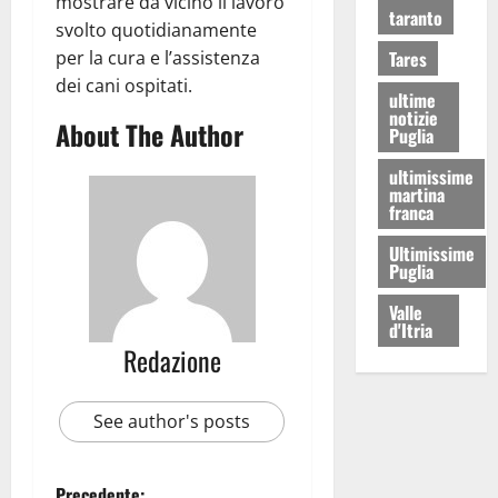
mostrare da vicino il lavoro
taranto
svolto quotidianamente
Tares
per la cura e l’assistenza
dei cani ospitati.
ultime
notizie
About The Author
Puglia
ultimissime
martina
franca
Ultimissime
Puglia
Valle
d'Itria
Redazione
See author's posts
Precedente: