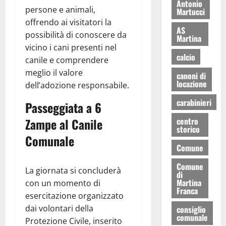
Antonio
persone e animali,
Martucci
offrendo ai visitatori la
AS
possibilità di conoscere da
Martina
vicino i cani presenti nel
calcio
canile e comprendere
meglio il valore
canoni di
locazione
dell’adozione responsabile.
carabinieri
Passeggiata a 6
centro
Zampe al Canile
storico
Comunale
Comune
Comune
La giornata si concluderà
di
Martina
con un momento di
Franca
esercitazione organizzato
dai volontari della
consiglio
comunale
Protezione Civile, inserito