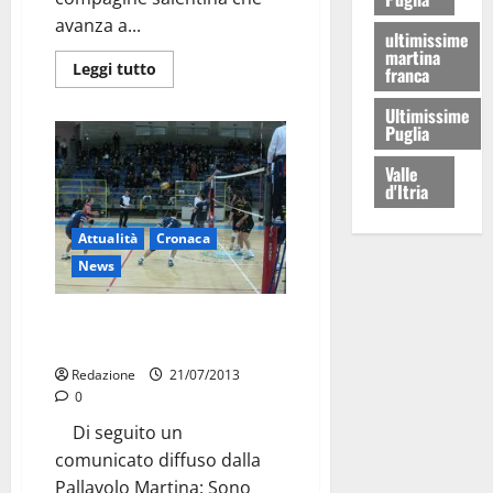
avanza a...
ultimissime
martina
Leggi tutto
franca
Ultimissime
Puglia
Valle
d'Itria
Attualità
Cronaca
News
Pallavolo: ecco il campionato
2013-2014
Redazione
21/07/2013
0
Di seguito un
comunicato diffuso dalla
Pallavolo Martina: Sono