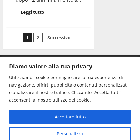
Leggi tutto
1
2
Successivo
Diamo valore alla tua privacy
CONTATTI.
Utilizziamo i cookie per migliorare la tua esperienza di
navigazione, offrirti pubblicità o contenuti personalizzati
Redazione:
redazione@www.martinasera.it
e analizzare il nostro traffico. Cliccando “Accetta tutti”,
Direttore:
direttore@www.martinasera.it
acconsenti al nostro utilizzo dei cookie.
Info & Commerciale:
info@www.martinasera.it
Accettare tutto
Home
News
Vivere la città
EVENTI
Salute
Il Blog del Direttore
Contatti
Personalizza