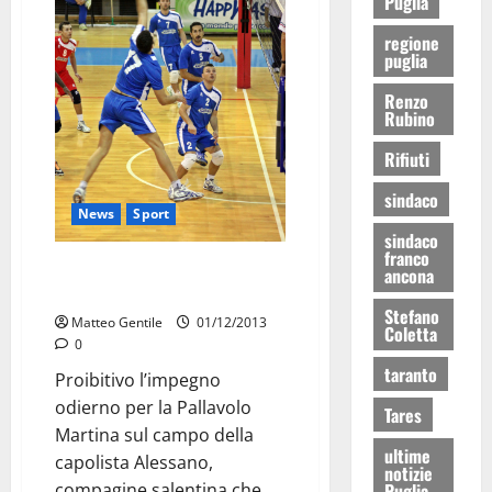
Puglia
regione
puglia
Renzo
Rubino
Rifiuti
sindaco
News
Sport
sindaco
franco
Pallavolo Martina trasferta
ancona
proibitiva ad Alessano
Stefano
Matteo Gentile
01/12/2013
Coletta
0
taranto
Proibitivo l’impegno
odierno per la Pallavolo
Tares
Martina sul campo della
ultime
capolista Alessano,
notizie
Puglia
compagine salentina che