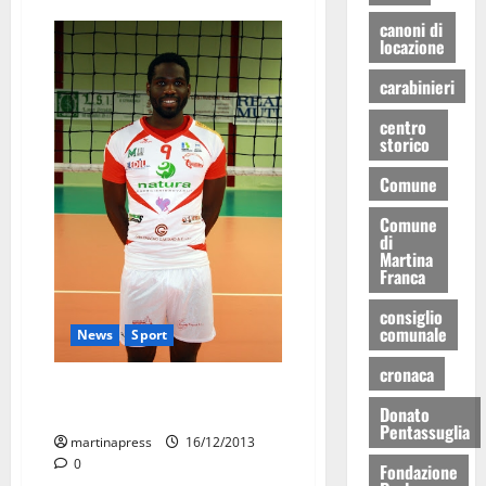
canoni di
locazione
carabinieri
centro
storico
Comune
Comune
di
Martina
Franca
consiglio
comunale
News
Sport
cronaca
PM da incubo, al PalaWoytjla
finisce 3-0 per il Potenza
Donato
Pentassuglia
martinapress
16/12/2013
0
Fondazione