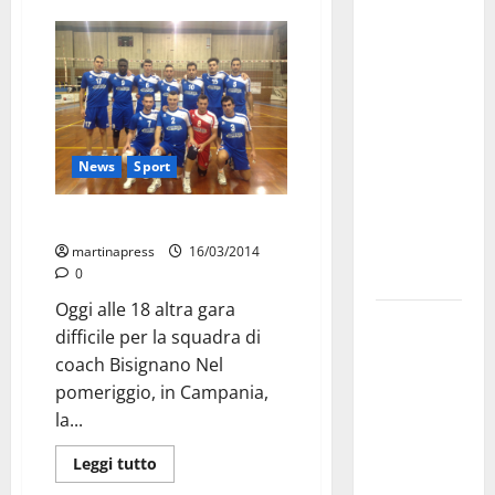
Martina
Franca
investe
sulle
famiglie: in
arrivo tre
seminari
News
Sport
dedicati ad
adolescenti,
La PM a Casandrino
genitori ed
martinapress
16/03/2014
0
empatia
Oggi alle 18 altra gara
Aeronautica
difficile per la squadra di
Militare, al
coach Bisignano Nel
16° Stormo
pomeriggio, in Campania,
di Martina
la...
Franca
consegnati
Leggi tutto
i Baschi Blu