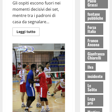
Paolo
Gli ospiti escono fuori nei
Grassi
momenti decisivi dei set,
fontane
mentre tra i padroni di
pubbliche
casa da segnalare...
Forza
Italia
Leggi tutto
Franco
Ancona
Gianfranco
Chiarelli
Ilva
incidente
Lc
Solito
Lega
pro
Martina