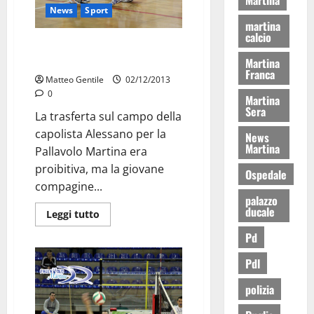
News
Sport
martina
calcio
PM sconfitta a testa alta ad
Alessano
Martina
Franca
Matteo Gentile
02/12/2013
0
Martina
Sera
La trasferta sul campo della
capolista Alessano per la
News
Martina
Pallavolo Martina era
proibitiva, ma la giovane
Ospedale
compagine...
palazzo
ducale
Leggi tutto
Pd
Pdl
polizia