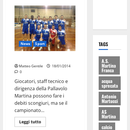
ai 15 nuovi
Fucilieri
dell’Aria
TAGS
News
Sport
PM in cerca della prima vittoria
A.S.
Martina
Matteo Gentile
18/01/2014
Franca
0
acqua
Giocatori, staff tecnico e
sprecata
dirigenza della Pallavolo
Martina possono fare i
Antonio
Martucci
debiti scongiuri, ma se il
campionato...
AS
Martina
Leggi tutto
calcio