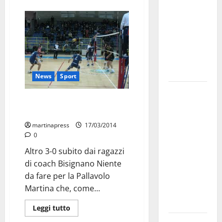
bando
alloggi ERP
2026:
domande
dal 26
agosto
News
Sport
La gara
PM, netta sconfitta contro il
ciclistica
Casandrino
dei Giochi
martinapress
17/03/2014
attraversa
0
Martina
Altro 3-0 subito dai ragazzi
Franca:
di coach Bisignano Niente
ecco le
da fare per la Pallavolo
strade
Martina che, come...
interessate
e gli orari
Leggi tutto