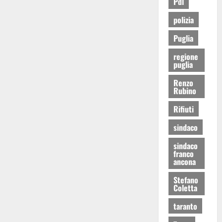
Pdl
polizia
Puglia
regione
puglia
Renzo
Rubino
Rifiuti
sindaco
sindaco
franco
ancona
Stefano
Coletta
taranto