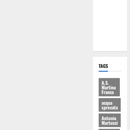
Martina
Franca: Il
sindaco non
ha fatto le
scuse alla
Lillo
TAGS
A.S.
Martina
Franca
acqua
sprecata
Antonio
Martucci