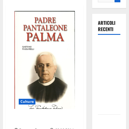
ARTICOLI
RECENTI
La gara
ciclistica
dei Giochi
attraversa
Martina
Franca:
ecco le
strade
interessate
Cultura
e gli orari
Umanesimo della Pietra: un
Martina
volume su Padre Palma
Franca