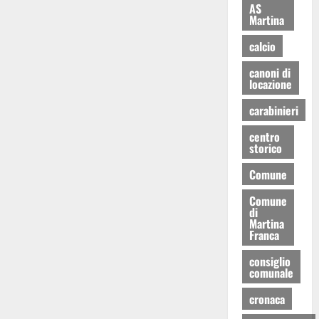
AS
Martina
calcio
canoni di
locazione
carabinieri
centro
storico
Comune
Comune
di
Martina
Franca
consiglio
comunale
cronaca