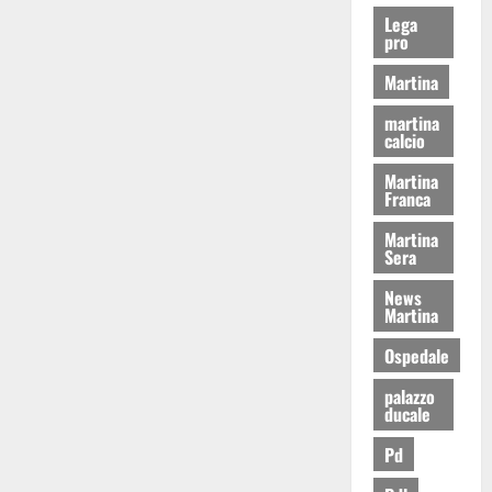
Lega
pro
Martina
martina
calcio
Martina
Franca
Martina
Sera
News
Martina
Ospedale
palazzo
ducale
Pd