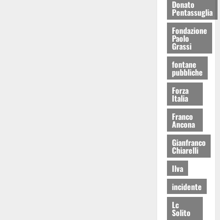
Donato
Pentassuglia
Fondazione
Paolo
Grassi
fontane
pubbliche
Forza
Italia
Franco
Ancona
Gianfranco
Chiarelli
Ilva
incidente
Lc
Solito