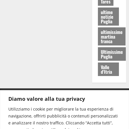
Tares
ultime
notizie
Puglia
ultimissime
martina
franca
Ultimissime
Puglia
Valle
d'Itria
Diamo valore alla tua privacy
CONTATTI.
Utilizziamo i cookie per migliorare la tua esperienza di
navigazione, offrirti pubblicità o contenuti personalizzati
Redazione:
redazione@www.martinasera.it
e analizzare il nostro traffico. Cliccando “Accetta tutti”,
Direttore:
direttore@www.martinasera.it