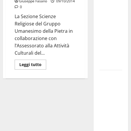
Giuseppe Fasano
09/10/2014
investe
0
sulle
La Sezione Scienze
famiglie: in
Religiose del Gruppo
arrivo tre
Umanesimo della Pietra in
seminari
collaborazione con
dedicati ad
l’Assessorato alla Attività
adolescenti,
Culturali del...
genitori ed
empatia
Leggi tutto
Aeronautica
Militare, al
16° Stormo
di Martina
Franca
consegnati
i Baschi Blu
ai 15 nuovi