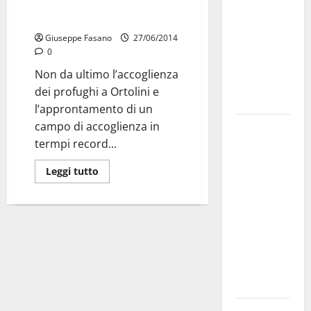
senso di solidarietà per gli
bando
extracomunitari”
alloggi ERP
Giuseppe Fasano
27/06/2014
2026:
0
domande
Non da ultimo l’accoglienza
dal 26
dei profughi a Ortolini e
agosto
l’approntamento di un
campo di accoglienza in
La gara
termpi record...
ciclistica
dei Giochi
Leggi tutto
attraversa
Martina
Franca:
ecco le
strade
interessate
e gli orari