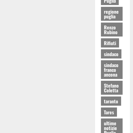
Puglia
regione
puglia
Renzo
Rubino
Rifiuti
sindaco
sindaco
franco
ancona
Stefano
Coletta
taranto
Tares
ultime
notizie
Puglia