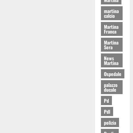
martina
calcio
Martina
Franca
Martina
Sera
News
Martina
Ospedale
palazzo
ducale
Pd
Pdl
polizia