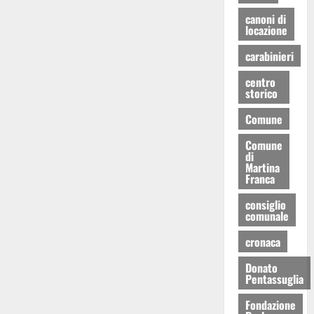
canoni di
locazione
carabinieri
centro
storico
Comune
Comune
di
Martina
Franca
consiglio
comunale
cronaca
Donato
Pentassuglia
Fondazione