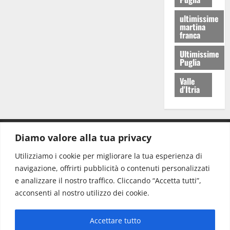
ultimissime
martina
franca
Ultimissime
Puglia
Valle
d'Itria
Diamo valore alla tua privacy
CONTATTI.
Utilizziamo i cookie per migliorare la tua esperienza di
navigazione, offrirti pubblicità o contenuti personalizzati
Redazione:
redazione@www.martinasera.it
e analizzare il nostro traffico. Cliccando “Accetta tutti”,
Direttore:
direttore@www.martinasera.it
acconsenti al nostro utilizzo dei cookie.
Info & Commerciale:
info@www.martinasera.it
Accettare tutto