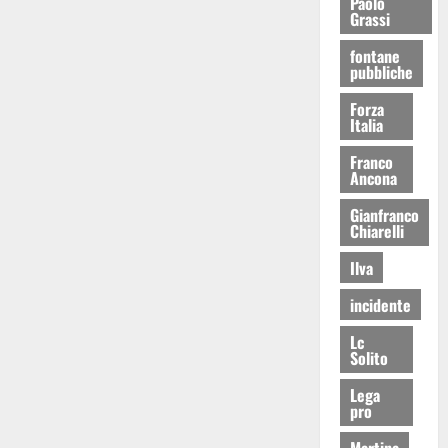
Paolo
Grassi
fontane
pubbliche
Forza
Italia
Franco
Ancona
Gianfranco
Chiarelli
Ilva
incidente
Lc
Solito
Lega
pro
Martina