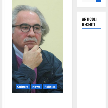
ARTICOLI
RECENTI
Ospedale di
Martina
Franca,
Forza Italia
annuncia la
protesta:
sit-in lunedì
10 agosto
Cultura
News
Politica
Il Comune
di Martina
Tonino Scialpi: “La città si è
Franca
sempre distinta per il suo
pubblica il