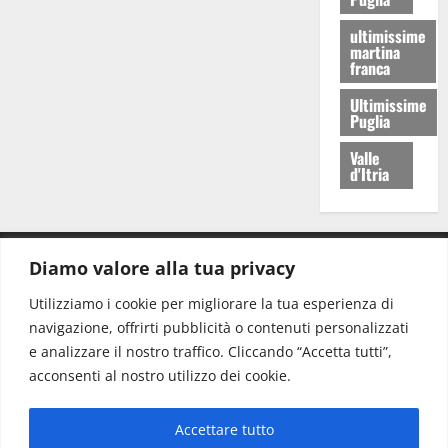
ultimissime
martina
franca
Ultimissime
Puglia
Valle
d'Itria
Diamo valore alla tua privacy
CONTATTI.
Utilizziamo i cookie per migliorare la tua esperienza di
navigazione, offrirti pubblicità o contenuti personalizzati
Redazione:
redazione@www.martinasera.it
e analizzare il nostro traffico. Cliccando “Accetta tutti”,
Direttore:
direttore@www.martinasera.it
acconsenti al nostro utilizzo dei cookie.
Info & Commerciale:
info@www.martinasera.it
Accettare tutto