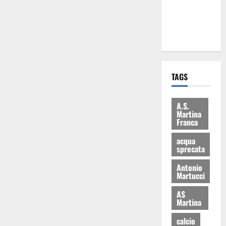
ai 15 nuovi
Fucilieri
dell’Aria
TAGS
A.S.
Martina
Franca
acqua
sprecata
Antonio
Martucci
AS
Martina
calcio