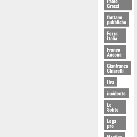
Paolo
Grassi
fontane
pubbliche
Forza
Italia
Franco
Ancona
Gianfranco
Chiarelli
Ilva
incidente
Lc
Solito
Lega
pro
Martina