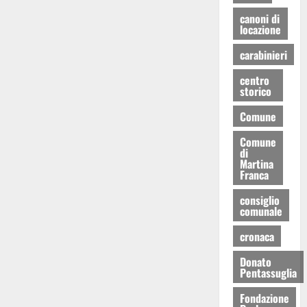
canoni di
locazione
carabinieri
centro
storico
Comune
Comune
di
Martina
Franca
consiglio
comunale
cronaca
Donato
Pentassuglia
Fondazione