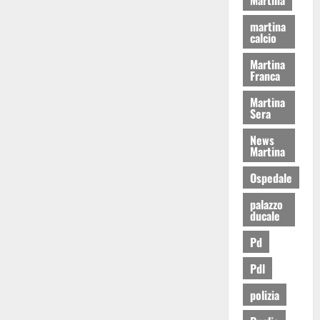
martina
calcio
Martina
Franca
Martina
Sera
News
Martina
Ospedale
palazzo
ducale
Pd
Pdl
polizia