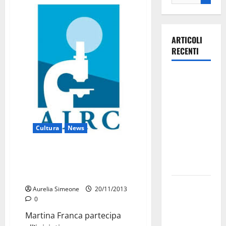
ARTICOLI
RECENTI
Ospedale di
Martina
Franca,
Forza Italia
annuncia la
Cultura
News
protesta:
sit-in lunedì
Martina presente all’iniziativa
Airc: “I Cioccolatini della
10 agosto
Ricerca”
Il Comune
Aurelia Simeone
20/11/2013
di Martina
0
Franca
Martina Franca partecipa
pubblica il