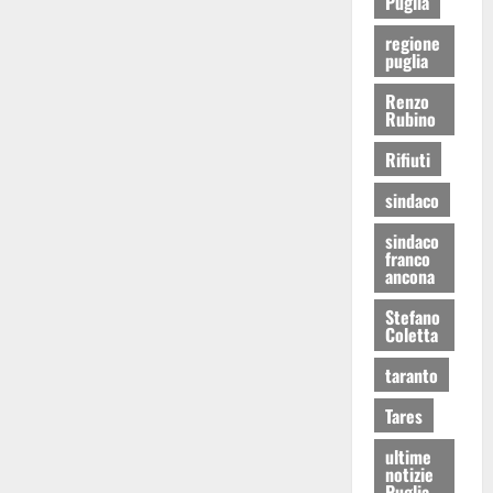
Puglia
regione
puglia
Renzo
Rubino
Rifiuti
sindaco
sindaco
franco
ancona
Stefano
Coletta
taranto
Tares
ultime
notizie
Puglia