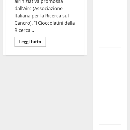
all’iniziativa promossa
bando
dall’Airc (Associazione
alloggi ERP
Italiana per la Ricerca sul
2026:
Cancro), “I Cioccolatini della
domande
Ricerca...
dal 26
agosto
Leggi tutto
La gara
ciclistica
dei Giochi
attraversa
Martina
Franca:
ecco le
strade
interessate
e gli orari