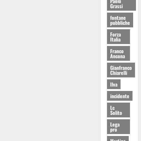
Paolo
Grassi
fontane
pubbliche
Forza
Italia
Franco
Ancona
Gianfranco
Chiarelli
Ilva
incidente
Lc
Solito
Lega
pro
Martina