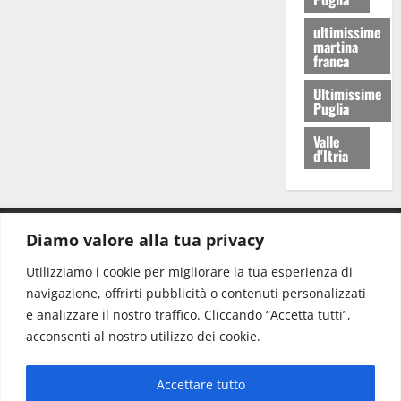
ultimissime
martina
franca
Ultimissime
Puglia
Valle
d'Itria
Diamo valore alla tua privacy
CONTATTI.
Utilizziamo i cookie per migliorare la tua esperienza di
navigazione, offrirti pubblicità o contenuti personalizzati
Redazione:
redazione@www.martinasera.it
e analizzare il nostro traffico. Cliccando “Accetta tutti”,
Direttore:
direttore@www.martinasera.it
acconsenti al nostro utilizzo dei cookie.
Info & Commerciale:
info@www.martinasera.it
Accettare tutto