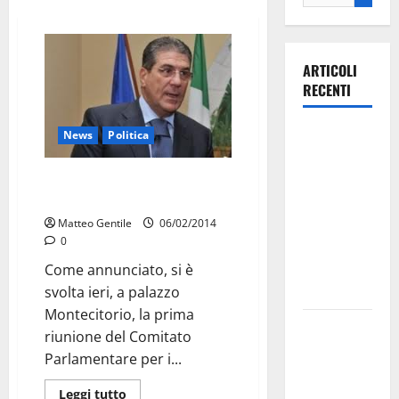
ARTICOLI
RECENTI
Ospedale di
News
Politica
Martina
Franca,
Chiarelli su Napolitano:
infondatezza delle accuse
Forza Italia
annuncia la
Matteo Gentile
06/02/2014
0
protesta:
sit-in lunedì
Come annunciato, si è
10 agosto
svolta ieri, a palazzo
Montecitorio, la prima
Il Comune
riunione del Comitato
di Martina
Parlamentare per i...
Franca
pubblica il
Leggi tutto