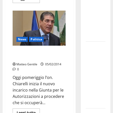
bando
alloggi ERP
2026:
domande
dal 26
agosto
News
Politica
La gara
L’on. Chiarelli si occuperà delle
ciclistica
autorizzazioni a procedere
dei Giochi
Matteo Gentile
05/02/2014
attraversa
0
Martina
Oggi pomeriggio l’on.
Franca:
Chiarelli inizia il nuovo
ecco le
incarico nella Giunta per le
strade
Autorizzazioni a procedere
interessate
che si occuperà...
e gli orari
Leggi tutto