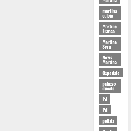
martina
calcio
Martina
Franca
Martina
Sera
News
Martina
Ospedale
palazzo
ducale
Pd
Pdl
polizia