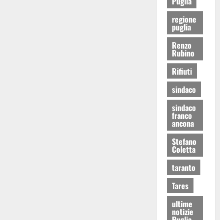
Puglia
regione
puglia
Renzo
Rubino
Rifiuti
sindaco
sindaco
franco
ancona
Stefano
Coletta
taranto
Tares
ultime
notizie
Puglia