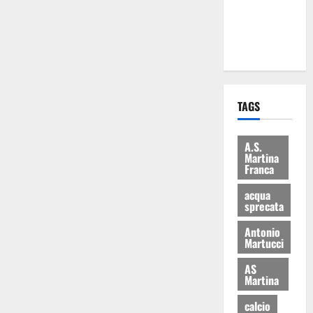
ai 15 nuovi
Fucilieri
dell’Aria
TAGS
A.S.
Martina
Franca
acqua
sprecata
Antonio
Martucci
AS
Martina
calcio