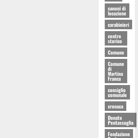
canoni di
locazione
carabinieri
centro
storico
Comune
Comune
di
Martina
Franca
consiglio
comunale
cronaca
Donato
Pentassuglia
Fondazione