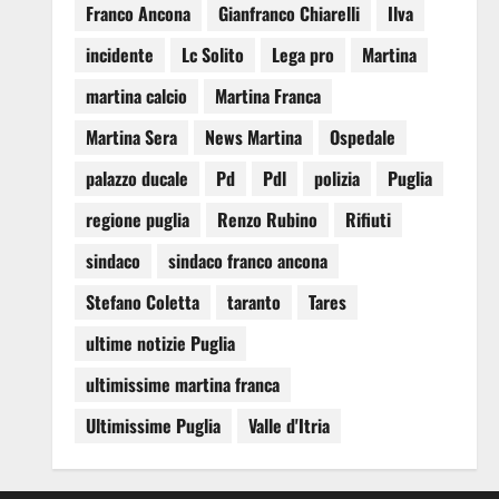
Franco Ancona
Gianfranco Chiarelli
Ilva
incidente
Lc Solito
Lega pro
Martina
martina calcio
Martina Franca
Martina Sera
News Martina
Ospedale
palazzo ducale
Pd
Pdl
polizia
Puglia
regione puglia
Renzo Rubino
Rifiuti
sindaco
sindaco franco ancona
Stefano Coletta
taranto
Tares
ultime notizie Puglia
ultimissime martina franca
Ultimissime Puglia
Valle d'Itria