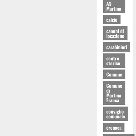
AS
Martina
calcio
canoni di
locazione
carabinieri
centro
storico
Comune
Comune
di
Martina
Franca
consiglio
comunale
cronaca