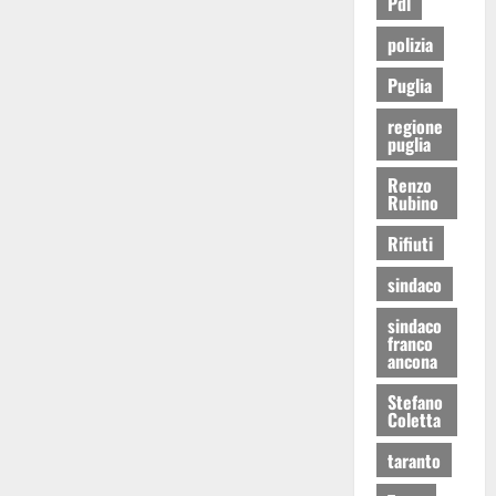
Pdl
polizia
Puglia
regione
puglia
Renzo
Rubino
Rifiuti
sindaco
sindaco
franco
ancona
Stefano
Coletta
taranto