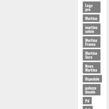
Lega
pro
Martina
martina
calcio
Martina
Franca
Martina
Sera
News
Martina
Ospedale
palazzo
ducale
Pd