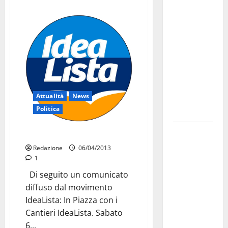
investe
sulle
famiglie: in
arrivo tre
seminari
dedicati ad
adolescenti,
Attualità
News
genitori ed
Politica
empatia
Aeronautica
IdeaLista in piazza
Militare, al
Redazione
06/04/2013
16° Stormo
1
di Martina
Di seguito un comunicato
Franca
diffuso dal movimento
consegnati
IdeaLista: In Piazza con i
i Baschi Blu
Cantieri IdeaLista. Sabato
ai 15 nuovi
6...