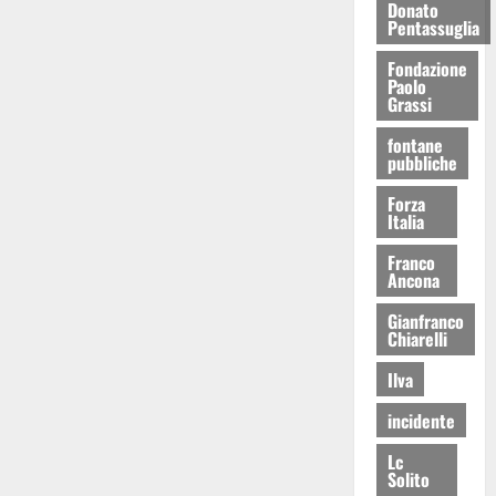
Donato
Pentassuglia
Fondazione
Paolo
Grassi
fontane
pubbliche
Forza
Italia
Franco
Ancona
Gianfranco
Chiarelli
Ilva
incidente
Lc
Solito