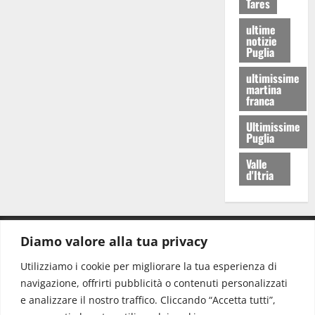
Tares
ultime
notizie
Puglia
ultimissime
martina
franca
Ultimissime
Puglia
Valle
d'Itria
Diamo valore alla tua privacy
CONTATTI.
Utilizziamo i cookie per migliorare la tua esperienza di
navigazione, offrirti pubblicità o contenuti personalizzati
Redazione:
redazione@www.martinasera.it
e analizzare il nostro traffico. Cliccando “Accetta tutti”,
Direttore:
direttore@www.martinasera.it