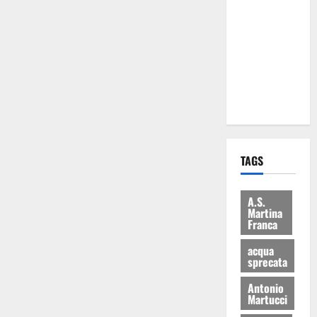
Martina
Franca: Il
sindaco non
ha fatto le
scuse alla
Lillo
TAGS
A.S.
Martina
Franca
acqua
sprecata
Antonio
Martucci