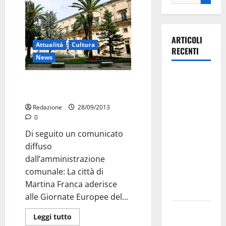
ARTICOLI
Attualità
Cultura
RECENTI
News
La gara
Giornate europee del
ciclistica
patrimonio, oggi e domani
dei Giochi
Redazione
28/09/2013
attraversa
0
Martina
Di seguito un comunicato
Franca:
diffuso
ecco le
dall’amministrazione
strade
comunale: La città di
interessate
Martina Franca aderisce
e gli orari
alle Giornate Europee del...
Martina
Leggi tutto
Franca