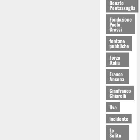
Donato
Pentassuglia
Fondazione
Paolo
Grassi
fontane
pubbliche
Forza
Italia
Franco
Ancona
Gianfranco
Chiarelli
Ilva
incidente
Lc
Solito