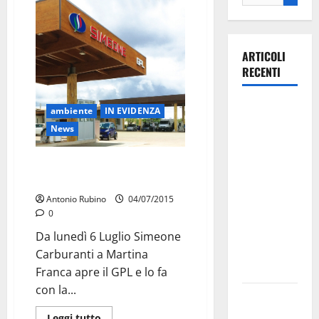
ARTICOLI
RECENTI
La gara
ambiente
IN EVIDENZA
ciclistica
News
dei Giochi
attraversa
Simeone apre il GPL a 55 cent a
Martina
litro
Franca:
Antonio Rubino
04/07/2015
ecco le
0
strade
Da lunedì 6 Luglio Simeone
interessate
Carburanti a Martina
e gli orari
Franca apre il GPL e lo fa
con la...
Martina
Franca
Leggi tutto