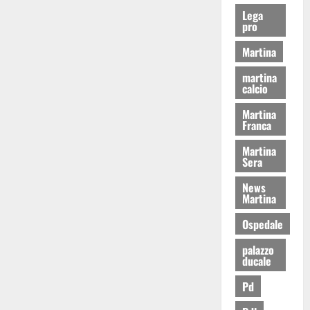
Lega
pro
Martina
martina
calcio
Martina
Franca
Martina
Sera
News
Martina
Ospedale
palazzo
ducale
Pd