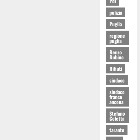
Pdl
polizia
Puglia
regione
puglia
Renzo
Rubino
Rifiuti
sindaco
sindaco
franco
ancona
Stefano
Coletta
taranto