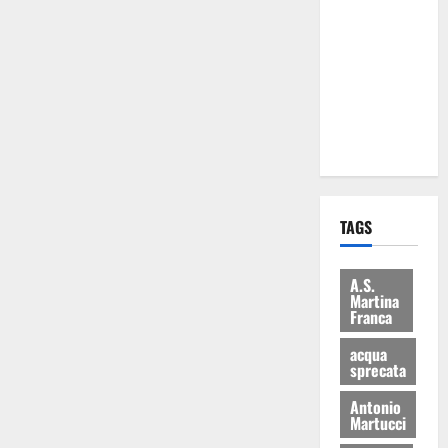
Martina
Franca: Il
sindaco non
ha fatto le
scuse alla
Lillo
TAGS
A.S.
Martina
Franca
acqua
sprecata
Antonio
Martucci