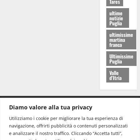
Tares
ultime
notizie
Puglia
ultimissime
martina
franca
Ultimissime
Puglia
Valle
d'Itria
Diamo valore alla tua privacy
CONTATTI.
Utilizziamo i cookie per migliorare la tua esperienza di
navigazione, offrirti pubblicità o contenuti personalizzati
Redazione:
redazione@www.martinasera.it
e analizzare il nostro traffico. Cliccando “Accetta tutti”,
Direttore:
direttore@www.martinasera.it