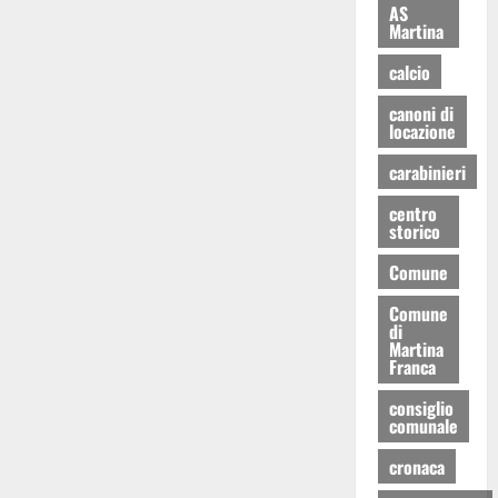
AS
Martina
calcio
canoni di
locazione
carabinieri
centro
storico
Comune
Comune
di
Martina
Franca
consiglio
comunale
cronaca