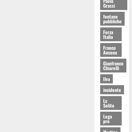
Paolo
Grassi
fontane
pubbliche
Forza
Italia
Franco
Ancona
Gianfranco
Chiarelli
Ilva
incidente
Lc
Solito
Lega
pro
Martina