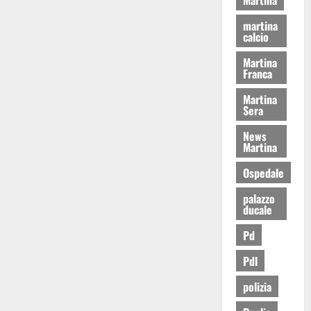
martina
calcio
Martina
Franca
Martina
Sera
News
Martina
Ospedale
palazzo
ducale
Pd
Pdl
polizia