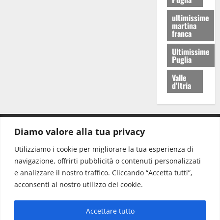
ultimissime
martina
franca
Ultimissime
Puglia
Valle
d'Itria
Diamo valore alla tua privacy
CONTATTI.
Utilizziamo i cookie per migliorare la tua esperienza di
navigazione, offrirti pubblicità o contenuti personalizzati
Redazione:
redazione@www.martinasera.it
e analizzare il nostro traffico. Cliccando “Accetta tutti”,
Direttore:
direttore@www.martinasera.it
acconsenti al nostro utilizzo dei cookie.
Info & Commerciale:
info@www.martinasera.it
Accettare tutto