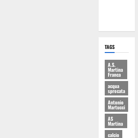
ai 15 nuovi
Fucilieri
dell’Aria
TAGS
A.S.
Martina
Franca
acqua
sprecata
Antonio
Martucci
AS
Martina
calcio