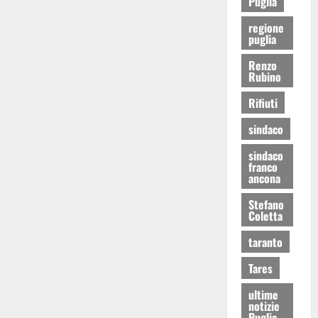
Puglia
regione
puglia
Renzo
Rubino
Rifiuti
sindaco
sindaco
franco
ancona
Stefano
Coletta
taranto
Tares
ultime
notizie
Puglia