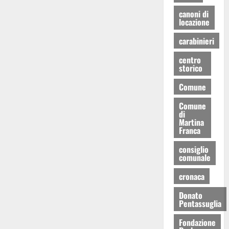
canoni di
locazione
carabinieri
centro
storico
Comune
Comune
di
Martina
Franca
consiglio
comunale
cronaca
Donato
Pentassuglia
Fondazione