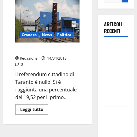
ARTICOLI
RECENTI
Cronaca
News
Politica
Ospedale di
Referendum nullo
Martina
Redazione
14/04/2013
Franca,
0
Forza Italia
Il referendum cittadino di
annuncia la
Taranto è nullo. Si è
protesta:
raggiunta una percentuale
sit-in lunedì
del 19,52 per il primo...
10 agosto
Leggi tutto
Il Comune
di Martina
Franca
pubblica il