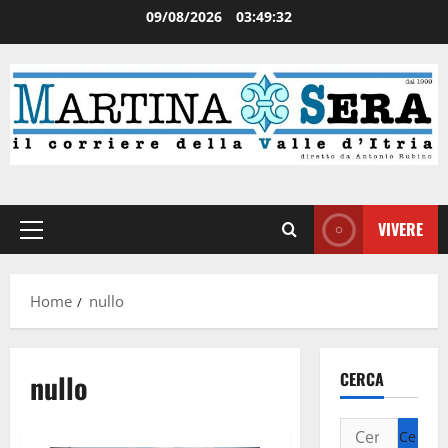
09/08/2026
03:49:32
VIVERE
Home
nullo
nullo
CERCA