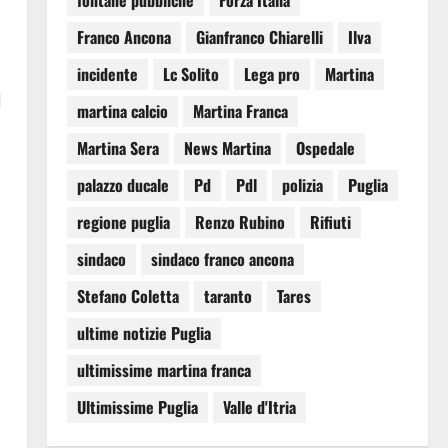
fontane pubbliche
Forza Italia
Franco Ancona
Gianfranco Chiarelli
Ilva
incidente
Lc Solito
Lega pro
Martina
i
martina calcio
Martina Franca
Martina Sera
News Martina
Ospedale
palazzo ducale
Pd
Pdl
polizia
Puglia
regione puglia
Renzo Rubino
Rifiuti
sindaco
sindaco franco ancona
Stefano Coletta
taranto
Tares
ultime notizie Puglia
ultimissime martina franca
Ultimissime Puglia
Valle d'Itria