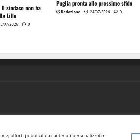
Puglia pronta alle prossime sfide
 Il sindaco non ha
Redazione
24/07/2026
0
la Lillo
5/07/2026
0
ews
Vivere la città
EVENTI
Salute
Il Blog del Direttore
one, offrirti pubblicità o contenuti personalizzati e