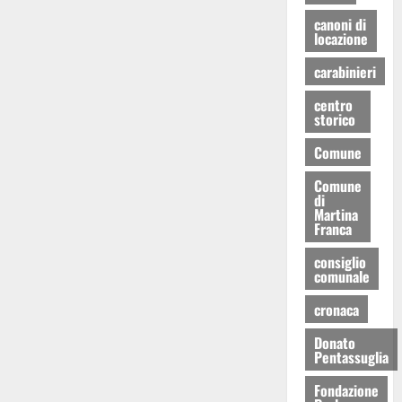
canoni di
locazione
carabinieri
centro
storico
Comune
Comune
di
Martina
Franca
consiglio
comunale
cronaca
Donato
Pentassuglia
Fondazione