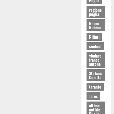
Puglia
regione
puglia
Renzo
Rubino
Rifiuti
sindaco
sindaco
franco
ancona
Stefano
Coletta
taranto
Tares
ultime
notizie
Puglia