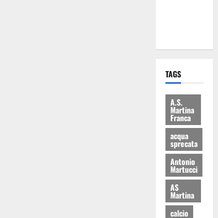
ai 15 nuovi
Fucilieri
dell’Aria
TAGS
A.S.
Martina
Franca
acqua
sprecata
Antonio
Martucci
AS
Martina
calcio