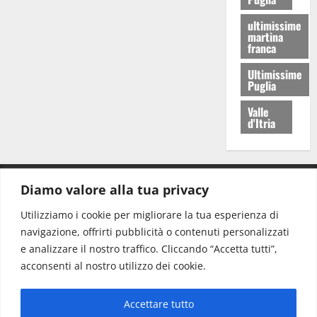
ultimissime
martina
franca
Ultimissime
Puglia
Valle
d'Itria
Diamo valore alla tua privacy
CONTATTI.
Utilizziamo i cookie per migliorare la tua esperienza di
navigazione, offrirti pubblicità o contenuti personalizzati
Redazione:
redazione@www.martinasera.it
e analizzare il nostro traffico. Cliccando “Accetta tutti”,
Direttore:
direttore@www.martinasera.it
acconsenti al nostro utilizzo dei cookie.
Info & Commerciale:
info@www.martinasera.it
Accettare tutto