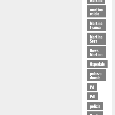
martina
calcio
Martina
Franca
Martina
Sera
News
Martina
Ospedale
palazzo
ducale
Pd
Pdl
polizia