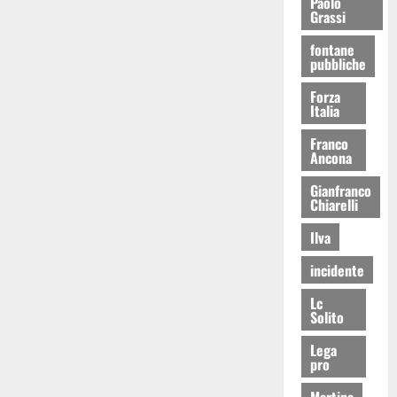
Paolo
Grassi
fontane
pubbliche
Forza
Italia
Franco
Ancona
Gianfranco
Chiarelli
Ilva
incidente
Lc
Solito
Lega
pro
Martina