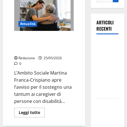
ARTICOLI
Attualità
RECENTI
Martina Franca, contributo da
Ospedale di
500 euro ai caregiver familiari:
Martina
domande dal 28 maggio
Franca,
Redazione
25/05/2026
Forza Italia
0
annuncia la
L’Ambito Sociale Martina
protesta:
Franca-Crispiano apre
sit-in lunedì
l’avviso per il sostegno una
10 agosto
tantum ai caregiver di
persone con disabilità...
Il Comune
di Martina
Leggi tutto
Franca
pubblica il