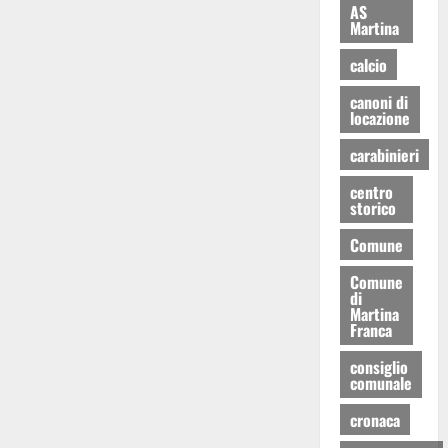
AS
Martina
calcio
canoni di
locazione
carabinieri
centro
storico
Comune
Comune
di
Martina
Franca
consiglio
comunale
cronaca