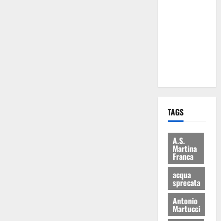
Martina
Franca: Il
sindaco non
ha fatto le
scuse alla
Lillo
TAGS
A.S.
Martina
Franca
acqua
sprecata
Antonio
Martucci