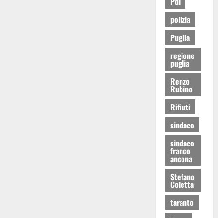
Pdl
polizia
Puglia
regione
puglia
Renzo
Rubino
Rifiuti
sindaco
sindaco
franco
ancona
Stefano
Coletta
taranto