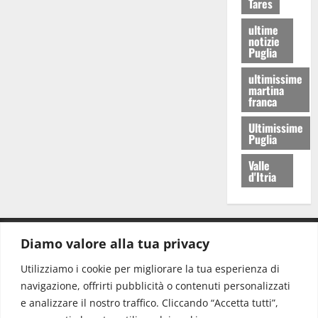
Tares
ultime
notizie
Puglia
ultimissime
martina
franca
Ultimissime
Puglia
Valle
d'Itria
Diamo valore alla tua privacy
CONTATTI.
Utilizziamo i cookie per migliorare la tua esperienza di
navigazione, offrirti pubblicità o contenuti personalizzati
Redazione:
redazione@www.martinasera.it
e analizzare il nostro traffico. Cliccando “Accetta tutti”,
Direttore:
direttore@www.martinasera.it