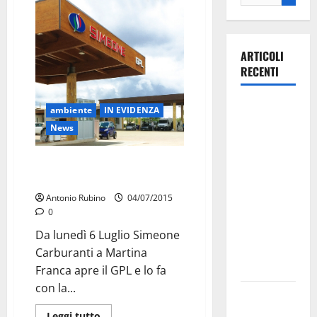
ARTICOLI
RECENTI
La gara
ambiente
IN EVIDENZA
ciclistica
News
dei Giochi
attraversa
Simeone apre il GPL a 55 cent a
Martina
litro
Franca:
Antonio Rubino
04/07/2015
ecco le
0
strade
Da lunedì 6 Luglio Simeone
interessate
Carburanti a Martina
e gli orari
Franca apre il GPL e lo fa
con la...
Martina
Franca
Leggi tutto