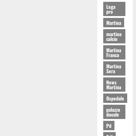
Lega
pro
Martina
martina
calcio
Martina
Franca
Martina
Sera
News
Martina
Ospedale
palazzo
ducale
Pd