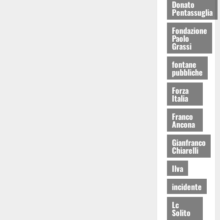
Donato
Pentassuglia
Fondazione
Paolo
Grassi
fontane
pubbliche
Forza
Italia
Franco
Ancona
Gianfranco
Chiarelli
Ilva
incidente
Lc
Solito