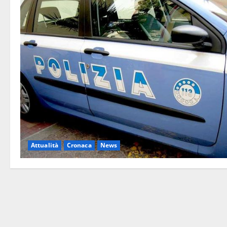
Attualità
Cronaca
News