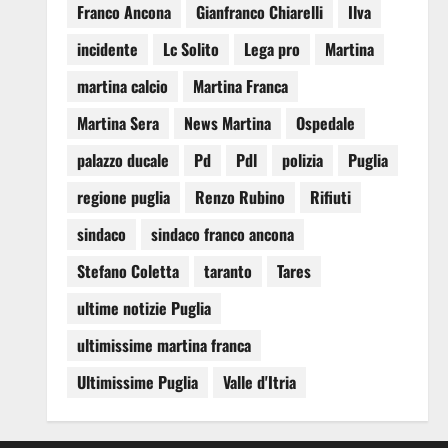
Franco Ancona
Gianfranco Chiarelli
Ilva
incidente
Lc Solito
Lega pro
Martina
martina calcio
Martina Franca
Martina Sera
News Martina
Ospedale
palazzo ducale
Pd
Pdl
polizia
Puglia
regione puglia
Renzo Rubino
Rifiuti
sindaco
sindaco franco ancona
Stefano Coletta
taranto
Tares
ultime notizie Puglia
ultimissime martina franca
Ultimissime Puglia
Valle d'Itria