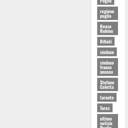
Puglia
regione
puglia
Renzo
Rubino
Rifiuti
sindaco
sindaco
franco
ancona
Stefano
Coletta
taranto
Tares
ultime
notizie
Puglia