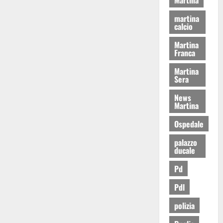
martina
calcio
Martina
Franca
Martina
Sera
News
Martina
Ospedale
palazzo
ducale
Pd
Pdl
polizia