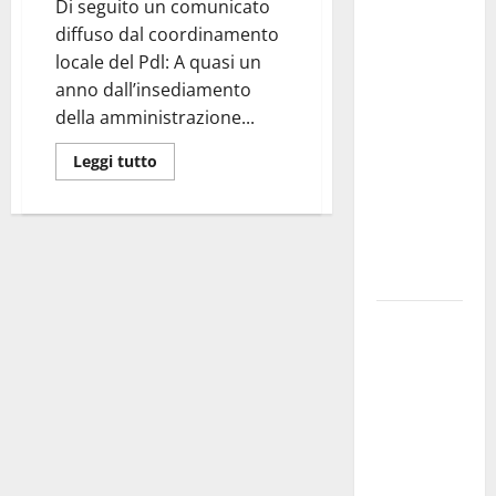
Martina
Di seguito un comunicato
Franca
diffuso dal coordinamento
investe
locale del Pdl: A quasi un
sulle
anno dall’insediamento
famiglie: in
della amministrazione...
arrivo tre
Leggi tutto
seminari
dedicati ad
adolescenti,
genitori ed
empatia
Aeronautica
Militare, al
16° Stormo
di Martina
Franca
consegnati
i Baschi Blu