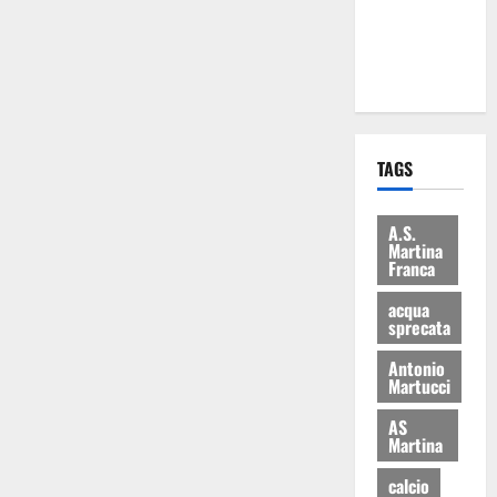
ai 15 nuovi
Fucilieri
dell’Aria
TAGS
A.S.
Martina
Franca
acqua
sprecata
Antonio
Martucci
AS
Martina
calcio