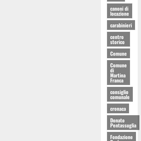
canoni di
locazione
carabinieri
centro
storico
Comune
Comune
di
Martina
Franca
consiglio
comunale
cronaca
Donato
Pentassuglia
Fondazione