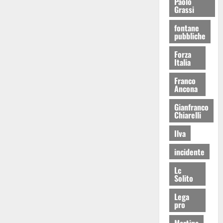
Paolo
Grassi
fontane
pubbliche
Forza
Italia
Franco
Ancona
Gianfranco
Chiarelli
Ilva
incidente
Lc
Solito
Lega
pro
Martina