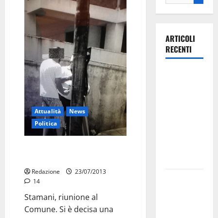
ARTICOLI
RECENTI
Ospedale di
Martina
Franca,
Forza Italia
Attualità
News
annuncia la
Politica
protesta:
sit-in lunedì
Manifesti: rimozioni, multe. E
foto
10 agosto
Redazione
23/07/2013
Il Comune
14
di Martina
Stamani, riunione al
Franca
Comune. Si è decisa una
pubblica il