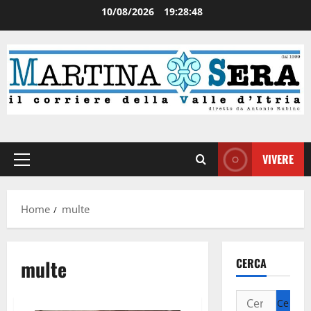
10/08/2026
19:28:48
VIVERE
Home
multe
multe
CERCA