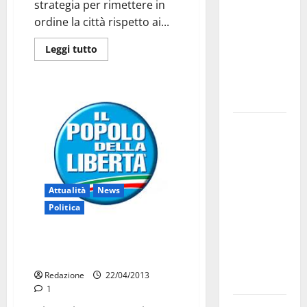
strategia per rimettere in
bando
ordine la città rispetto ai...
alloggi ERP
2026:
Leggi tutto
domande
dal 26
agosto
La gara
ciclistica
dei Giochi
attraversa
Attualità
News
Martina
Politica
Franca:
ecco le
Pdl: problemi irrisolti, solo
strade
multe
interessate
Redazione
22/04/2013
e gli orari
1