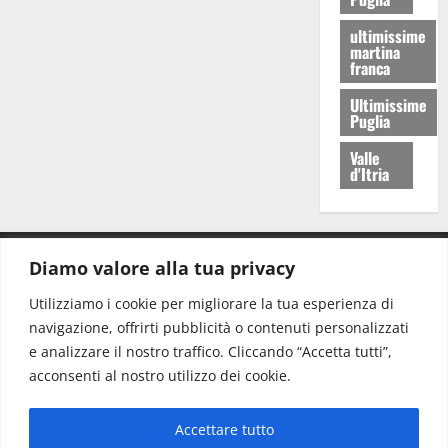
ultimissime
martina
franca
Ultimissime
Puglia
Valle
d'Itria
Diamo valore alla tua privacy
CONTATTI.
Utilizziamo i cookie per migliorare la tua esperienza di
navigazione, offrirti pubblicità o contenuti personalizzati
Redazione:
redazione@www.martinasera.it
e analizzare il nostro traffico. Cliccando “Accetta tutti”,
Direttore:
direttore@www.martinasera.it
acconsenti al nostro utilizzo dei cookie.
Info & Commerciale:
info@www.martinasera.it
Accettare tutto