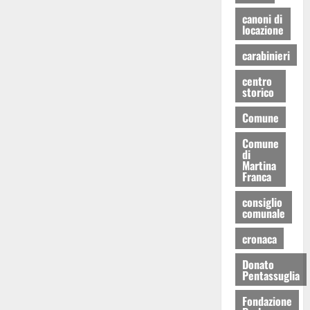
canoni di
locazione
carabinieri
centro
storico
Comune
Comune
di
Martina
Franca
consiglio
comunale
cronaca
Donato
Pentassuglia
Fondazione