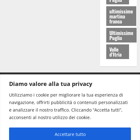
ultimissime
martina
franca
Ultimissime
Puglia
Valle
d'Itria
Diamo valore alla tua privacy
CONTATTI.
Utilizziamo i cookie per migliorare la tua esperienza di
navigazione, offrirti pubblicità o contenuti personalizzati
Redazione:
redazione@www.martinasera.it
e analizzare il nostro traffico. Cliccando “Accetta tutti”,
Direttore:
direttore@www.martinasera.it
acconsenti al nostro utilizzo dei cookie.
Info & Commerciale:
info@www.martinasera.it
Accettare tutto