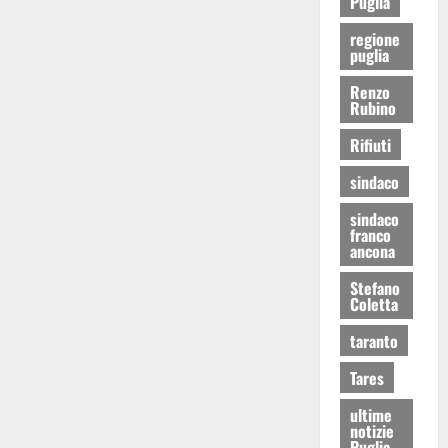
Puglia
regione
puglia
Renzo
Rubino
Rifiuti
sindaco
sindaco
franco
ancona
Stefano
Coletta
taranto
Tares
ultime
notizie
Puglia