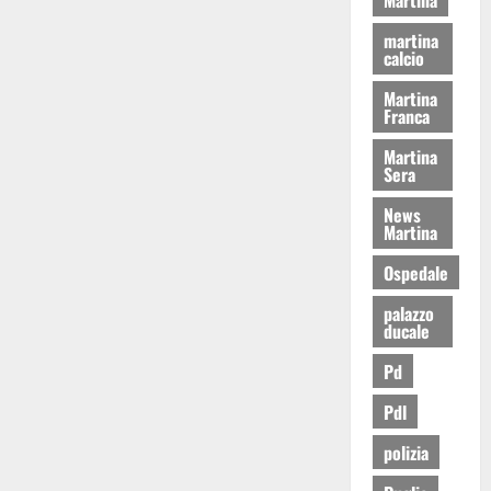
martina
calcio
Martina
Franca
Martina
Sera
News
Martina
Ospedale
palazzo
ducale
Pd
Pdl
polizia