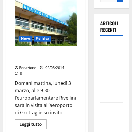
ARTICOLI
RECENTI
News
Politica
Ospedale di
Martina
La rinascita di Taranto anche
Franca,
dall’aeroporto
Forza Italia
Redazione
02/03/2014
annuncia la
0
protesta:
Domani mattina, lunedì 3
sit-in lunedì
marzo, alle 9.30
10 agosto
l’europarlamentare Rivellini
sarà in visita all’aeroporto
Il Comune
di Grottaglie su invito...
di Martina
Franca
Leggi tutto
pubblica il