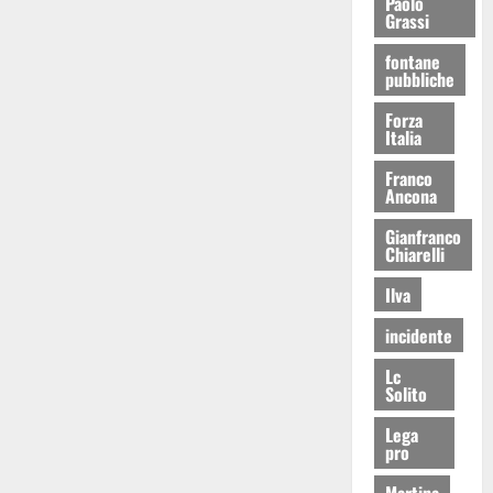
Paolo
Grassi
fontane
pubbliche
Forza
Italia
Franco
Ancona
Gianfranco
Chiarelli
Ilva
incidente
Lc
Solito
Lega
pro
Martina