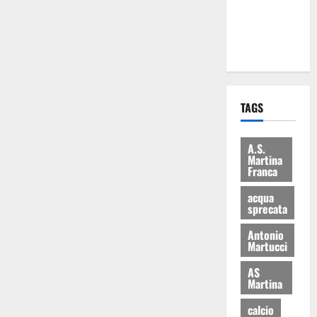
ai 15 nuovi
Fucilieri
dell’Aria
TAGS
A.S.
Martina
Franca
acqua
sprecata
Antonio
Martucci
AS
Martina
calcio