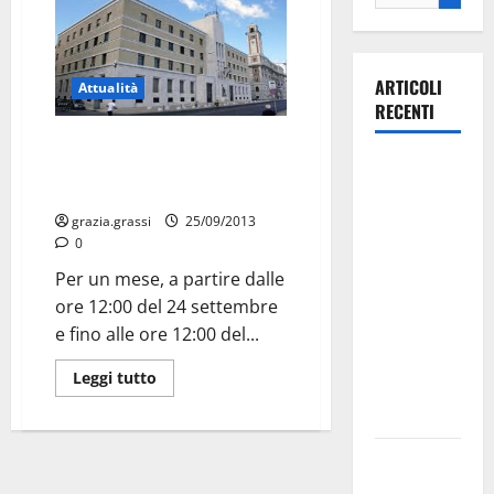
ARTICOLI
Attualità
RECENTI
Sostegno al reddito per chi ha
La gara
perso la mobilità in deroga.
Aperto il bando regionale
ciclistica
dei Giochi
grazia.grassi
25/09/2013
0
attraversa
Martina
Per un mese, a partire dalle
Franca:
ore 12:00 del 24 settembre
ecco le
e fino alle ore 12:00 del...
strade
Leggi tutto
interessate
e gli orari
Martina
Franca