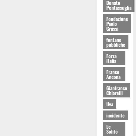
Donato
Pentassuglia
Fondazione
Paolo
Grassi
fontane
pubbliche
Forza
Italia
Franco
Ancona
Gianfranco
Chiarelli
Ilva
incidente
Lc
Solito