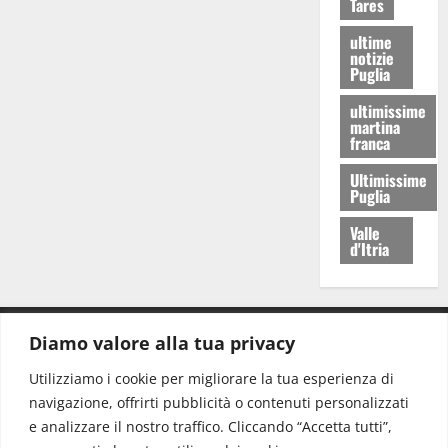
Tares
ultime
notizie
Puglia
ultimissime
martina
franca
Ultimissime
Puglia
Valle
d'Itria
Diamo valore alla tua privacy
CONTATTI.
Utilizziamo i cookie per migliorare la tua esperienza di
navigazione, offrirti pubblicità o contenuti personalizzati
Redazione:
redazione@www.martinasera.it
e analizzare il nostro traffico. Cliccando “Accetta tutti”,
Direttore:
direttore@www.martinasera.it