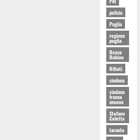
Pdl
polizia
Puglia
regione
puglia
Renzo
Rubino
Rifiuti
sindaco
sindaco
franco
ancona
Stefano
Coletta
taranto