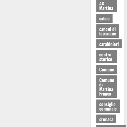
AS
Martina
calcio
canoni di
locazione
carabinieri
centro
storico
Comune
Comune
di
Martina
Franca
consiglio
comunale
cronaca