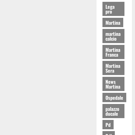
Lega
pro
Martina
martina
calcio
Martina
Franca
Martina
Sera
News
Martina
Ospedale
palazzo
ducale
Pd