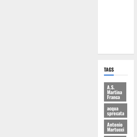
Martina
Franca: Il
sindaco non
ha fatto le
scuse alla
Lillo
TAGS
A.S.
Martina
Franca
acqua
sprecata
Antonio
Martucci