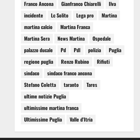
Franco Ancona
Gianfranco Chiarelli
Ilva
incidente
Lc Solito
Lega pro
Martina
martina calcio
Martina Franca
Martina Sera
News Martina
Ospedale
palazzo ducale
Pd
Pdl
polizia
Puglia
regione puglia
Renzo Rubino
Rifiuti
sindaco
sindaco franco ancona
Stefano Coletta
taranto
Tares
ultime notizie Puglia
ultimissime martina franca
Ultimissime Puglia
Valle d'Itria