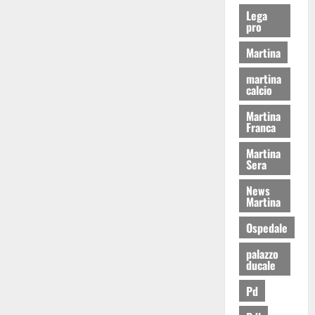
Lega
pro
Martina
martina
calcio
Martina
Franca
Martina
Sera
News
Martina
Ospedale
palazzo
ducale
Pd