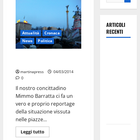
ARTICOLI
RECENTI
Attualità
Cronaca
News
Politica
La gara
ciclistica
Anche due martinesi in Ucraina
dei Giochi
nei giorni della rivolta
attraversa
martinapress
04/03/2014
Martina
0
Franca:
Il nostro concittadino
ecco le
Mimmo Barratta ci fa un
strade
vero e proprio reportage
interessate
della situazione vissuta
e gli orari
nelle piazze...
Martina
Leggi tutto
Franca