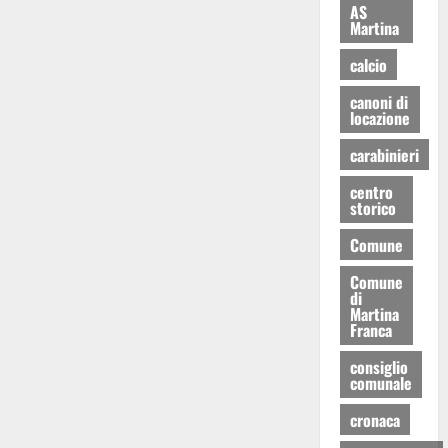
AS
Martina
calcio
canoni di
locazione
carabinieri
centro
storico
Comune
Comune
di
Martina
Franca
consiglio
comunale
cronaca