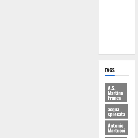
Martina
Franca: Il
sindaco non
ha fatto le
scuse alla
Lillo
TAGS
A.S.
Martina
Franca
acqua
sprecata
Antonio
Martucci