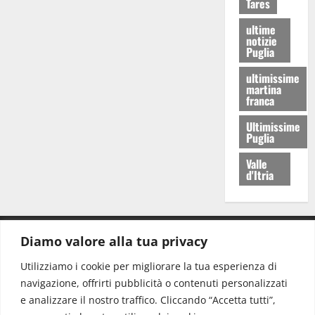
Tares
ultime
notizie
Puglia
ultimissime
martina
franca
Ultimissime
Puglia
Valle
d'Itria
Diamo valore alla tua privacy
CONTATTI.
Utilizziamo i cookie per migliorare la tua esperienza di
navigazione, offrirti pubblicità o contenuti personalizzati
Redazione:
redazione@www.martinasera.it
e analizzare il nostro traffico. Cliccando “Accetta tutti”,
Direttore:
direttore@www.martinasera.it