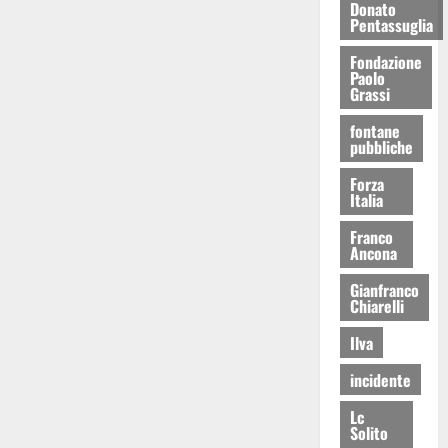
Donato
Pentassuglia
Fondazione
Paolo
Grassi
fontane
pubbliche
Forza
Italia
Franco
Ancona
Gianfranco
Chiarelli
Ilva
incidente
Lc
Solito