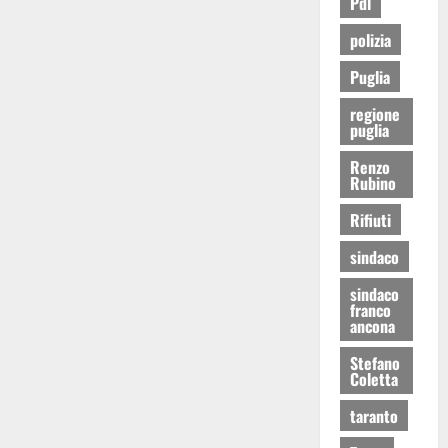
Pdl
polizia
Puglia
regione
puglia
Renzo
Rubino
Rifiuti
sindaco
sindaco
franco
ancona
Stefano
Coletta
taranto