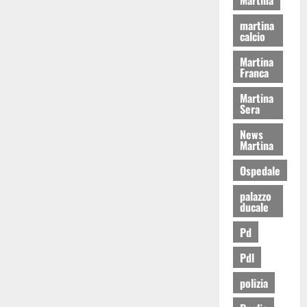
martina
calcio
Martina
Franca
Martina
Sera
News
Martina
Ospedale
palazzo
ducale
Pd
Pdl
polizia