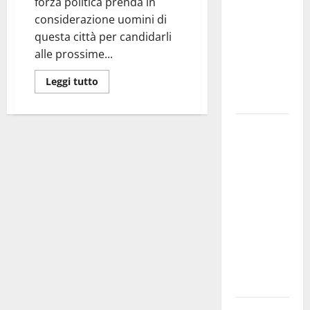
forza politica prenda in
bando
considerazione uomini di
alloggi ERP
questa città per candidarli
2026:
alle prossime...
domande
dal 26
Leggi tutto
agosto
La gara
ciclistica
dei Giochi
attraversa
Martina
Franca:
ecco le
strade
interessate
e gli orari