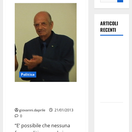
ARTICOLI
RECENTI
Ospedale di
Martina
Franca,
Forza Italia
annuncia la
Politica
protesta:
sit-in lunedì
Elio Michele Greco sulle
elezioni: “Nessuno candida
10 agosto
persone di Martina”
Il Comune
giovanni.daprile
21/01/2013
di Martina
0
Franca
“E’ possibile che nessuna
pubblica il