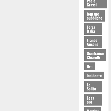
Paolo
Grassi
fontane
pubbliche
Forza
Italia
Franco
Ancona
Gianfranco
Chiarelli
Ilva
incidente
Lc
Solito
Lega
pro
Martina