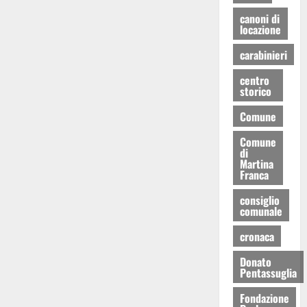
canoni di
locazione
carabinieri
centro
storico
Comune
Comune
di
Martina
Franca
consiglio
comunale
cronaca
Donato
Pentassuglia
Fondazione