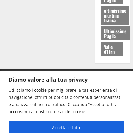
ultimissime
martina
franca
Ultimissime
Puglia
Valle
d'Itria
Diamo valore alla tua privacy
CONTATTI.
Utilizziamo i cookie per migliorare la tua esperienza di
navigazione, offrirti pubblicità o contenuti personalizzati
Redazione:
redazione@www.martinasera.it
e analizzare il nostro traffico. Cliccando “Accetta tutti”,
Direttore:
direttore@www.martinasera.it
acconsenti al nostro utilizzo dei cookie.
Info & Commerciale:
info@www.martinasera.it
Accettare tutto