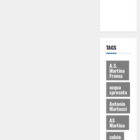
ai 15 nuovi
Fucilieri
dell’Aria
TAGS
A.S.
Martina
Franca
acqua
sprecata
Antonio
Martucci
AS
Martina
calcio