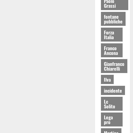
Paolo
Grassi
fontane
pubbliche
Forza
Italia
Franco
Ancona
Gianfranco
Chiarelli
Ilva
incidente
Lc
Solito
Lega
pro
Martina