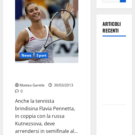
ARTICOLI
RECENTI
Ospedale di
Martina
News
Sport
Franca,
Forza Italia
Anche Pennetta si arrende in
annuncia la
semifinale
protesta:
Matteo Gentile
30/03/2013
sit-in lunedì
0
10 agosto
Anche la tennista
brindisina Flavia Pennetta,
Il Comune
in coppia con la russa
di Martina
Kutnezsova, deve
Franca
arrendersi in semifinale al...
pubblica il