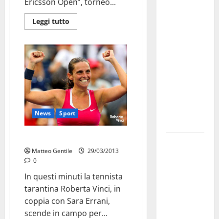
Martina
Ericsson Open”, torneo...
Franca
Leggi tutto
investe
sulle
famiglie: in
arrivo tre
seminari
dedicati ad
adolescenti,
genitori ed
News
Sport
empatia
Ragazze pugliesi in prima linea
Aeronautica
Matteo Gentile
29/03/2013
Militare, al
0
16° Stormo
In questi minuti la tennista
di Martina
tarantina Roberta Vinci, in
Franca
coppia con Sara Errani,
consegnati
scende in campo per...
i Baschi Blu