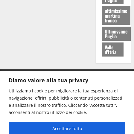
ultimissime
martina
franca
Ultimissime
Puglia
Valle
d'Itria
Diamo valore alla tua privacy
CONTATTI.
Utilizziamo i cookie per migliorare la tua esperienza di
navigazione, offrirti pubblicità o contenuti personalizzati
Redazione:
redazione@www.martinasera.it
e analizzare il nostro traffico. Cliccando “Accetta tutti”,
Direttore:
direttore@www.martinasera.it
acconsenti al nostro utilizzo dei cookie.
Info & Commerciale:
info@www.martinasera.it
Accettare tutto