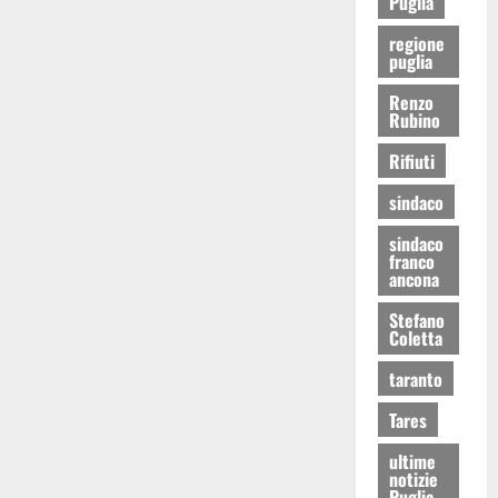
Puglia
regione
puglia
Renzo
Rubino
Rifiuti
sindaco
sindaco
franco
ancona
Stefano
Coletta
taranto
Tares
ultime
notizie
Puglia