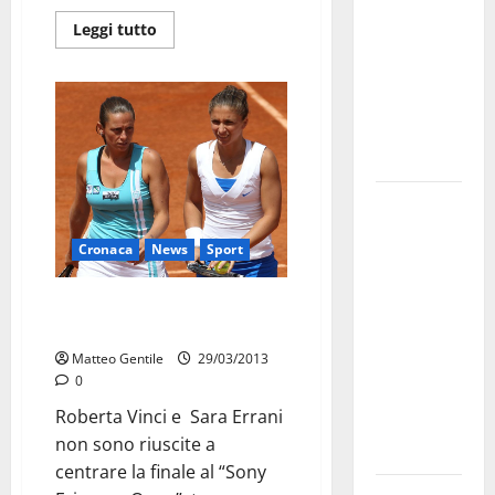
bando
Leggi tutto
alloggi ERP
2026:
domande
dal 26
agosto
La gara
ciclistica
Cronaca
News
Sport
dei Giochi
attraversa
Vinci-Errani sconfitte in
Martina
semifinale
Franca:
Matteo Gentile
29/03/2013
ecco le
0
strade
Roberta Vinci e Sara Errani
interessate
non sono riuscite a
e gli orari
centrare la finale al “Sony