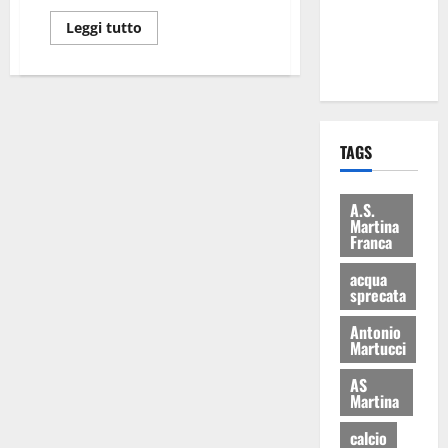
ai 15 nuovi
Leggi tutto
Fucilieri
dell’Aria
TAGS
A.S.
Martina
Franca
acqua
sprecata
Antonio
Martucci
AS
Martina
calcio