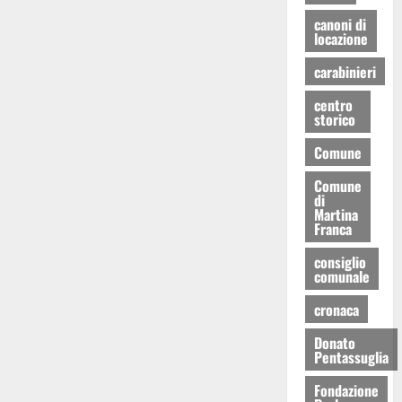
canoni di
locazione
carabinieri
centro
storico
Comune
Comune
di
Martina
Franca
consiglio
comunale
cronaca
Donato
Pentassuglia
Fondazione