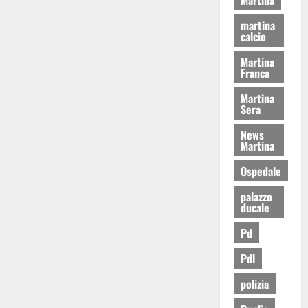
martina
calcio
Martina
Franca
Martina
Sera
News
Martina
Ospedale
palazzo
ducale
Pd
Pdl
polizia