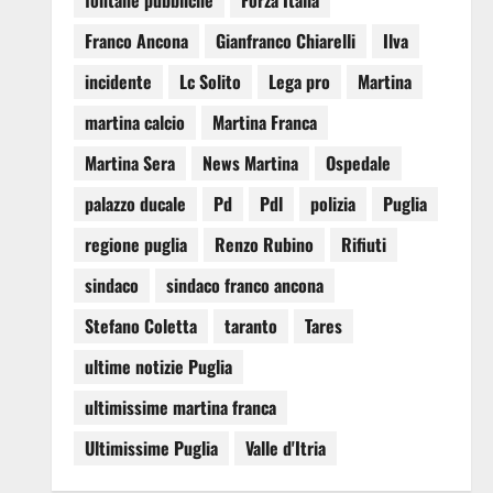
fontane pubbliche
Forza Italia
Franco Ancona
Gianfranco Chiarelli
Ilva
incidente
Lc Solito
Lega pro
Martina
martina calcio
Martina Franca
Martina Sera
News Martina
Ospedale
palazzo ducale
Pd
Pdl
polizia
Puglia
regione puglia
Renzo Rubino
Rifiuti
sindaco
sindaco franco ancona
Stefano Coletta
taranto
Tares
ultime notizie Puglia
ultimissime martina franca
Ultimissime Puglia
Valle d'Itria